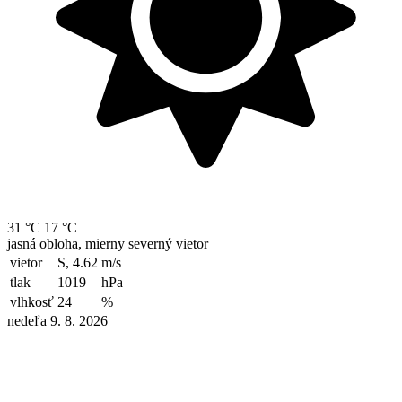
31 °C
17 °C
jasná obloha, mierny severný vietor
vietor
S, 4.62
m/s
tlak
1019
hPa
vlhkosť
24
%
nedeľa 9. 8. 2026