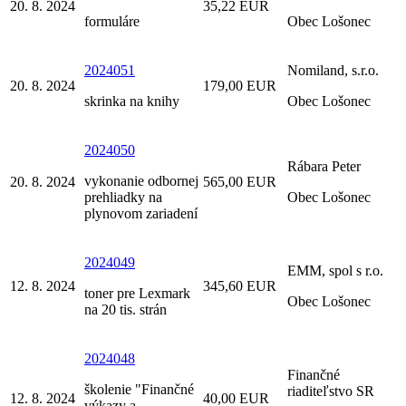
20. 8. 2024
35,22 EUR
formuláre
Obec Lošonec
2024051
Nomiland, s.r.o.
20. 8. 2024
179,00 EUR
skrinka na knihy
Obec Lošonec
2024050
Rábara Peter
vykonanie odbornej
20. 8. 2024
565,00 EUR
prehliadky na
Obec Lošonec
plynovom zariadení
2024049
EMM, spol s r.o.
12. 8. 2024
345,60 EUR
toner pre Lexmark
Obec Lošonec
na 20 tis. strán
2024048
Finančné
školenie "Finančné
riaditeľstvo SR
12. 8. 2024
40,00 EUR
výkazy a