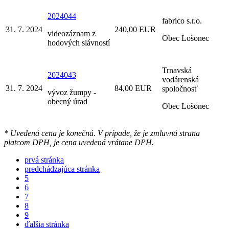
2024044
fabrico s.r.o.
31. 7. 2024
240,00 EUR
videozáznam z
Obec Lošonec
hodových slávností
Trnavská
2024043
vodárenská
31. 7. 2024
84,00 EUR
spoločnosť
vývoz žumpy -
obecný úrad
Obec Lošonec
* Uvedená cena je konečná. V prípade, že je zmluvná strana
platcom DPH, je cena uvedená vrátane DPH.
prvá stránka
predchádzajúca stránka
5
6
7
8
9
ďalšia stránka