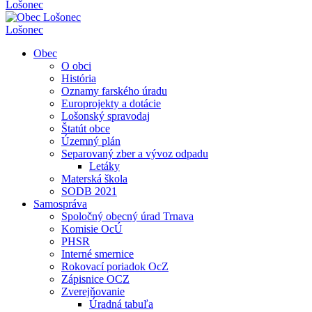
Lošonec
Lošonec
Obec
O obci
História
Oznamy farského úradu
Europrojekty a dotácie
Lošonský spravodaj
Štatút obce
Územný plán
Separovaný zber a vývoz odpadu
Letáky
Materská škola
SODB 2021
Samospráva
Spoločný obecný úrad Trnava
Komisie OcÚ
PHSR
Interné smernice
Rokovací poriadok OcZ
Zápisnice OCZ
Zverejňovanie
Úradná tabuľa