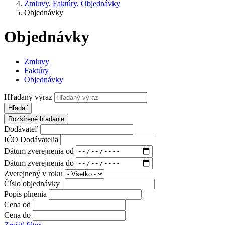
Zmluvy, Faktúry, Objednávky
Objednávky
Objednávky
Zmluvy
Faktúry
Objednávky
Hľadaný výraz
Hľadať
Rozšírené hľadanie
Dodávateľ
IČO Dodávatelia
Dátum zverejnenia od
Dátum zverejnenia do
Zverejnený v roku
Číslo objednávky
Popis plnenia
Cena od
Cena do