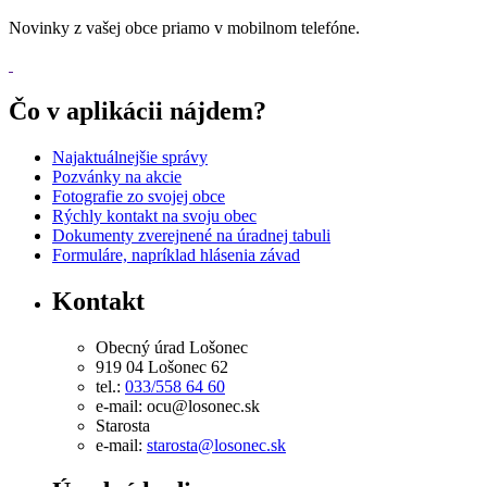
Novinky z vašej obce priamo v mobilnom telefóne.
Čo v aplikácii nájdem?
Najaktuálnejšie správy
Pozvánky na akcie
Fotografie zo svojej obce
Rýchly kontakt na svoju obec
Dokumenty zverejnené na úradnej tabuli
Formuláre, napríklad hlásenia závad
Kontakt
Obecný úrad Lošonec
919 04 Lošonec 62
tel.:
033/558 64 60
e-mail: ocu@losonec.sk
Starosta
e-mail:
starosta@losonec.sk