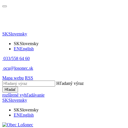
SK
Slovensky
SK
Slovensky
EN
English
033/558 64 60
ocu@losonec.sk
Mapa webu
RSS
Hľadaný výraz
Hľadať
rozšírené vyhľadávanie
SK
Slovensky
SK
Slovensky
EN
English