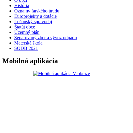
O obci
História
Oznamy farského úradu
Europrojekty a dotácie
Lošonský spravodaj
Štatút obce
Územný plán
Separovaný zber a vývoz odpadu
Materská škola
SODB 2021
Mobilná aplikácia