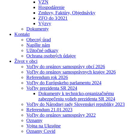
VZN
Hospodárenie
Zmluvy, Faktúry, Objednávky
ZFO do 3⁄2021
Výzvy
Dokumenty
Kontakt
Obecný úrad
Napíšte nám
Užitočné odkazy
Ochrana osobných údajov
Život v obci
Voľby do orgánov samosprávy obcí 2026
Voľby do orgánov samosprávnych krajov 2026
Referendum rok 2026
Voľby do Európskeho parlamentu 2024
Voľby prezidenta SR 2024
Dokumenty k technicko-organizačnému
zabezpečeniu volieb prezidenta SR 2024
Voľby do Národnej rady Slovenskej republiky 2023
Referendum 21.01.2023
Voľby do orgánov samosprávy 2022
Oznamy
Vojna na Ukrajine
Oznamy Covid