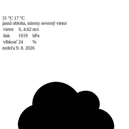
31 °C
17 °C
jasná obloha, mierny severný vietor
vietor
S, 4.62
m/s
tlak
1019
hPa
vlhkosť
24
%
nedeľa 9. 8. 2026