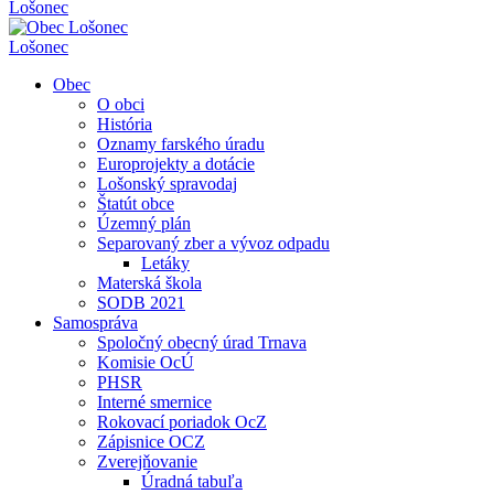
Lošonec
Lošonec
Obec
O obci
História
Oznamy farského úradu
Europrojekty a dotácie
Lošonský spravodaj
Štatút obce
Územný plán
Separovaný zber a vývoz odpadu
Letáky
Materská škola
SODB 2021
Samospráva
Spoločný obecný úrad Trnava
Komisie OcÚ
PHSR
Interné smernice
Rokovací poriadok OcZ
Zápisnice OCZ
Zverejňovanie
Úradná tabuľa