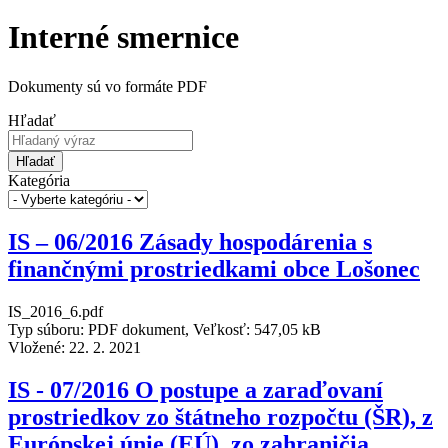
Interné smernice
Dokumenty sú vo formáte PDF
Hľadať
Hľadať
Kategória
IS – 06/2016 Zásady hospodárenia s
finančnými prostriedkami obce Lošonec
IS_2016_6.pdf
Typ súboru: PDF dokument, Veľkosť: 547,05 kB
Vložené:
22. 2. 2021
IS - 07/2016 O postupe a zaraďovaní
prostriedkov zo štátneho rozpočtu (ŠR), z
Európskej únie (EÚ), zo zahraničia