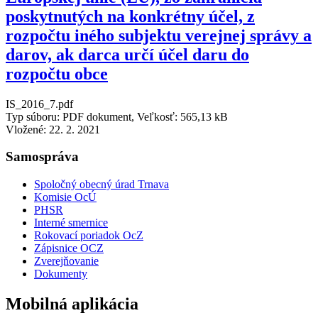
poskytnutých na konkrétny účel, z
rozpočtu iného subjektu verejnej správy a
darov, ak darca určí účel daru do
rozpočtu obce
IS_2016_7.pdf
Typ súboru: PDF dokument, Veľkosť: 565,13 kB
Vložené:
22. 2. 2021
Samospráva
Spoločný obecný úrad Trnava
Komisie OcÚ
PHSR
Interné smernice
Rokovací poriadok OcZ
Zápisnice OCZ
Zverejňovanie
Dokumenty
Mobilná aplikácia