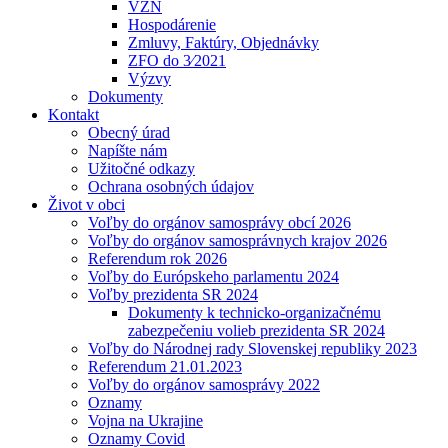
VZN
Hospodárenie
Zmluvy, Faktúry, Objednávky
ZFO do 3⁄2021
Výzvy
Dokumenty
Kontakt
Obecný úrad
Napíšte nám
Užitočné odkazy
Ochrana osobných údajov
Život v obci
Voľby do orgánov samosprávy obcí 2026
Voľby do orgánov samosprávnych krajov 2026
Referendum rok 2026
Voľby do Európskeho parlamentu 2024
Voľby prezidenta SR 2024
Dokumenty k technicko-organizačnému
zabezpečeniu volieb prezidenta SR 2024
Voľby do Národnej rady Slovenskej republiky 2023
Referendum 21.01.2023
Voľby do orgánov samosprávy 2022
Oznamy
Vojna na Ukrajine
Oznamy Covid