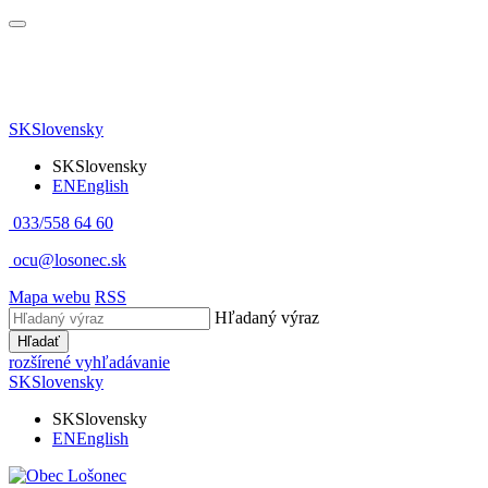
SK
Slovensky
SK
Slovensky
EN
English
033/558 64 60
ocu@losonec.sk
Mapa webu
RSS
Hľadaný výraz
Hľadať
rozšírené vyhľadávanie
SK
Slovensky
SK
Slovensky
EN
English