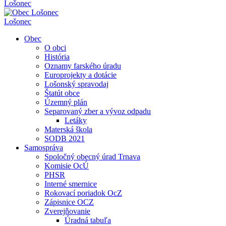
Lošonec
Lošonec
Obec
O obci
História
Oznamy farského úradu
Europrojekty a dotácie
Lošonský spravodaj
Štatút obce
Územný plán
Separovaný zber a vývoz odpadu
Letáky
Materská škola
SODB 2021
Samospráva
Spoločný obecný úrad Trnava
Komisie OcÚ
PHSR
Interné smernice
Rokovací poriadok OcZ
Zápisnice OCZ
Zverejňovanie
Úradná tabuľa