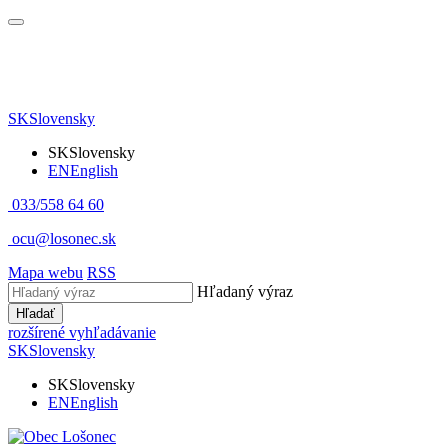
SK
Slovensky
SK
Slovensky
EN
English
033/558 64 60
ocu@losonec.sk
Mapa webu
RSS
Hľadaný výraz
Hľadať
rozšírené vyhľadávanie
SK
Slovensky
SK
Slovensky
EN
English