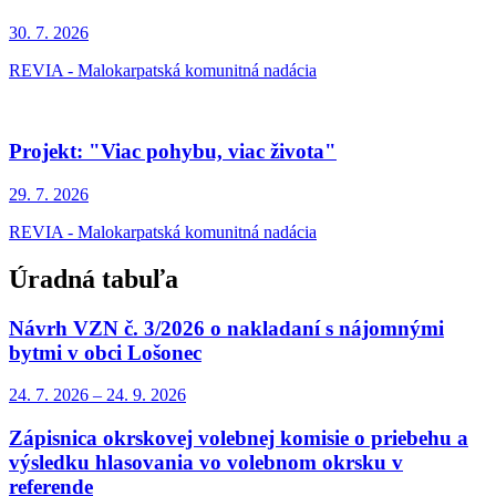
30. 7.
2026
REVIA - Malokarpatská komunitná nadácia
Projekt: "Viac pohybu, viac života"
29. 7.
2026
REVIA - Malokarpatská komunitná nadácia
Úradná tabuľa
Návrh VZN č. 3/2026 o nakladaní s nájomnými
bytmi v obci Lošonec
24. 7.
2026
–
24. 9.
2026
Zápisnica okrskovej volebnej komisie o priebehu a
výsledku hlasovania vo volebnom okrsku v
referende