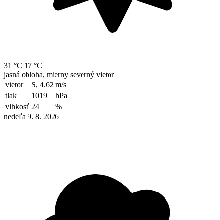
31 °C
17 °C
jasná obloha, mierny severný vietor
vietor
S, 4.62
m/s
tlak
1019
hPa
vlhkosť
24
%
nedeľa 9. 8. 2026