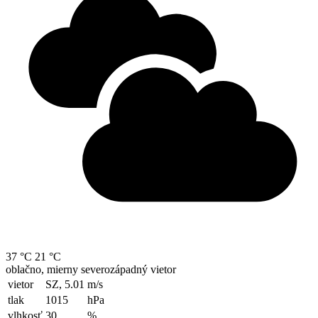
37 °C
21 °C
oblačno, mierny severozápadný vietor
vietor
SZ, 5.01
m/s
tlak
1015
hPa
vlhkosť
30
%