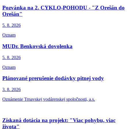
Pozvánka na 2. CYKLO-POHODU - "Z Orešán do
Orešán"
5. 8.
2026
Oznam
MUDr. Benkovská dovolenka
5. 8.
2026
Oznam
Plánované prerušenie dodávky pitnej vody
3. 8.
2026
Oznámenie Trnavskej vodárenskej spoločnosti, a.s.
Získaná dotácia na projekt: "Viac pohybu, viac
života"