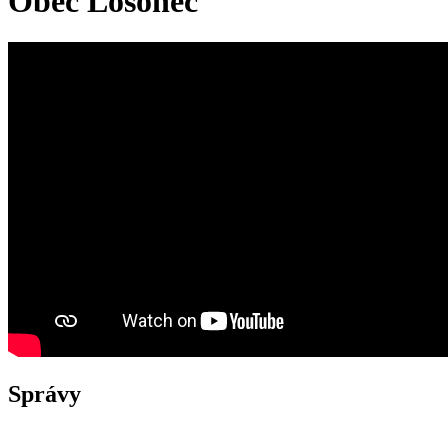
Obec Lošonec
Správy