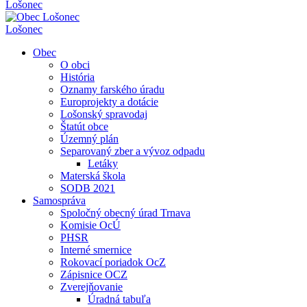
Lošonec
Lošonec
Obec
O obci
História
Oznamy farského úradu
Europrojekty a dotácie
Lošonský spravodaj
Štatút obce
Územný plán
Separovaný zber a vývoz odpadu
Letáky
Materská škola
SODB 2021
Samospráva
Spoločný obecný úrad Trnava
Komisie OcÚ
PHSR
Interné smernice
Rokovací poriadok OcZ
Zápisnice OCZ
Zverejňovanie
Úradná tabuľa