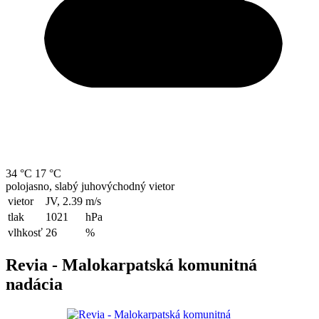
34 °C
17 °C
polojasno, slabý juhovýchodný vietor
vietor
JV, 2.39
m/s
tlak
1021
hPa
vlhkosť
26
%
Revia - Malokarpatská komunitná
nadácia