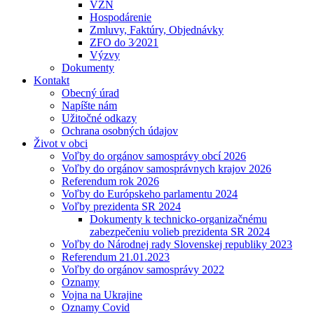
VZN
Hospodárenie
Zmluvy, Faktúry, Objednávky
ZFO do 3⁄2021
Výzvy
Dokumenty
Kontakt
Obecný úrad
Napíšte nám
Užitočné odkazy
Ochrana osobných údajov
Život v obci
Voľby do orgánov samosprávy obcí 2026
Voľby do orgánov samosprávnych krajov 2026
Referendum rok 2026
Voľby do Európskeho parlamentu 2024
Voľby prezidenta SR 2024
Dokumenty k technicko-organizačnému
zabezpečeniu volieb prezidenta SR 2024
Voľby do Národnej rady Slovenskej republiky 2023
Referendum 21.01.2023
Voľby do orgánov samosprávy 2022
Oznamy
Vojna na Ukrajine
Oznamy Covid