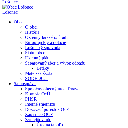
Lošonec
Lošonec
Obec
O obci
História
Oznamy farského úradu
Europrojekty a dotácie
Lošonský spravodaj
Štatút obce
Územný plán
Separovaný zber a vývoz odpadu
Letáky
Materská škola
SODB 2021
Samospráva
Spoločný obecný úrad Trnava
Komisie OcÚ
PHSR
Interné smernice
Rokovací poriadok OcZ
Zápisnice OCZ
Zverejňovanie
Úradná tabuľa