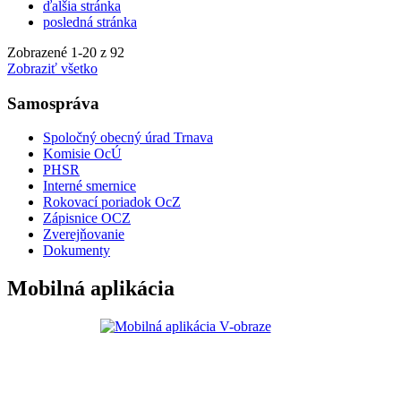
ďalšia stránka
posledná stránka
Zobrazené
1
-
20
z 92
Zobraziť všetko
Samospráva
Spoločný obecný úrad Trnava
Komisie OcÚ
PHSR
Interné smernice
Rokovací poriadok OcZ
Zápisnice OCZ
Zverejňovanie
Dokumenty
Mobilná aplikácia