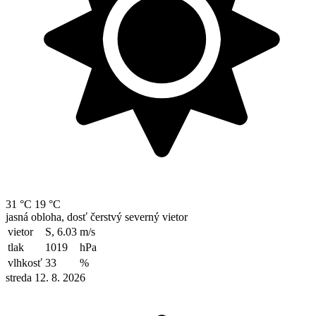
31 °C
19 °C
jasná obloha, dosť čerstvý severný vietor
vietor
S, 6.03
m/s
tlak
1019
hPa
vlhkosť
33
%
streda 12. 8. 2026