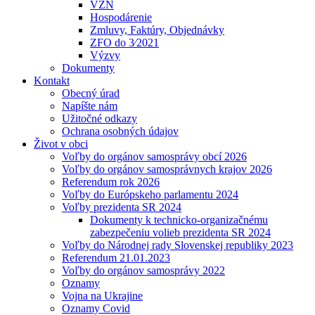
VZN
Hospodárenie
Zmluvy, Faktúry, Objednávky
ZFO do 3⁄2021
Výzvy
Dokumenty
Kontakt
Obecný úrad
Napíšte nám
Užitočné odkazy
Ochrana osobných údajov
Život v obci
Voľby do orgánov samosprávy obcí 2026
Voľby do orgánov samosprávnych krajov 2026
Referendum rok 2026
Voľby do Európskeho parlamentu 2024
Voľby prezidenta SR 2024
Dokumenty k technicko-organizačnému
zabezpečeniu volieb prezidenta SR 2024
Voľby do Národnej rady Slovenskej republiky 2023
Referendum 21.01.2023
Voľby do orgánov samosprávy 2022
Oznamy
Vojna na Ukrajine
Oznamy Covid