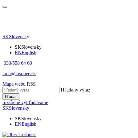
SK
Slovensky
SK
Slovensky
EN
English
033/558 64 60
ocu@losonec.sk
Mapa webu
RSS
Hľadaný výraz
Hľadať
rozšírené vyhľadávanie
SK
Slovensky
SK
Slovensky
EN
English