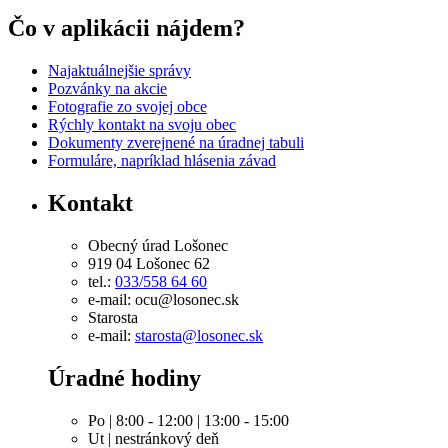
Čo v aplikácii nájdem?
Najaktuálnejšie správy
Pozvánky na akcie
Fotografie zo svojej obce
Rýchly kontakt na svoju obec
Dokumenty zverejnené na úradnej tabuli
Formuláre, napríklad hlásenia závad
Kontakt
Obecný úrad Lošonec
919 04 Lošonec 62
tel.:
033/558 64 60
e-mail: ocu@losonec.sk
Starosta
e-mail:
starosta@losonec.sk
Úradné hodiny
Po | 8:00 - 12:00 | 13:00 - 15:00
Ut | nestránkový deň