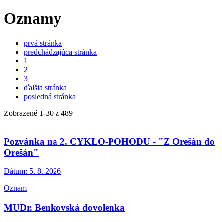
Oznamy
prvá stránka
predchádzajúca stránka
1
2
3
ďalšia stránka
posledná stránka
Zobrazené
1
-
30
z 489
Pozvánka na 2. CYKLO-POHODU - "Z Orešán do
Orešán"
Dátum:
5. 8. 2026
Oznam
MUDr. Benkovská dovolenka