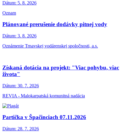
Dátum:
5. 8. 2026
Oznam
Plánované prerušenie dodávky pitnej vody
Dátum:
3. 8. 2026
Oznámenie Trnavskej vodárenskej spoločnosti, a.s.
Získaná dotácia na projekt: "Viac pohybu, viac
života"
Dátum:
30. 7. 2026
REVIA - Malokarpatská komunitná nadácia
Partička v Špačinciach 07.11.2026
Dátum:
28. 7. 2026