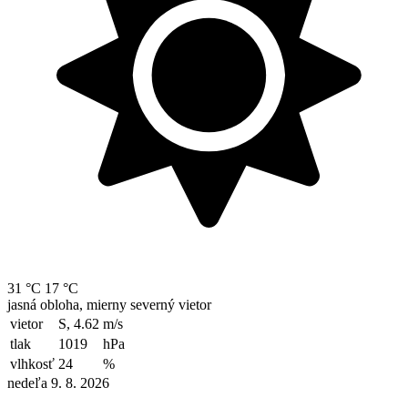
31 °C
17 °C
jasná obloha, mierny severný vietor
vietor
S, 4.62
m/s
tlak
1019
hPa
vlhkosť
24
%
nedeľa 9. 8. 2026