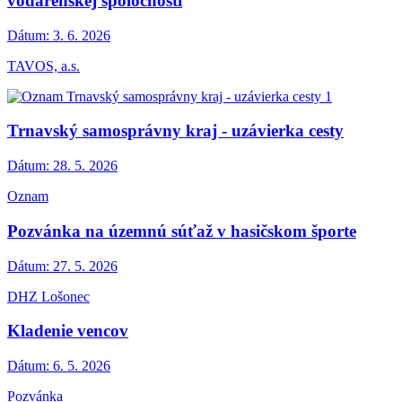
vodárenskej spoločnosti
Dátum:
3. 6. 2026
TAVOS, a.s.
Trnavský samosprávny kraj - uzávierka cesty
Dátum:
28. 5. 2026
Oznam
Pozvánka na územnú súťaž v hasičskom športe
Dátum:
27. 5. 2026
DHZ Lošonec
Kladenie vencov
Dátum:
6. 5. 2026
Pozvánka