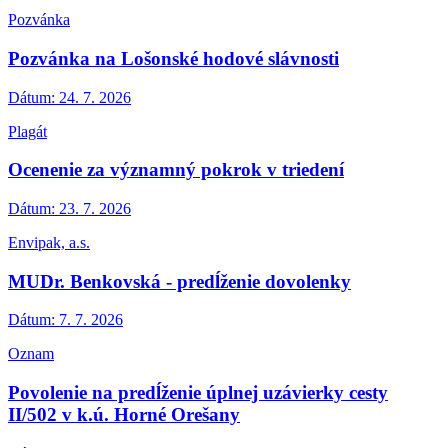
Pozvánka
Pozvánka na Lošonské hodové slávnosti
Dátum:
24. 7. 2026
Plagát
Ocenenie za významný pokrok v triedení
Dátum:
23. 7. 2026
Envipak, a.s.
MUDr. Benkovská - predĺženie dovolenky
Dátum:
7. 7. 2026
Oznam
Povolenie na predĺženie úplnej uzávierky cesty
II/502 v k.ú. Horné Orešany