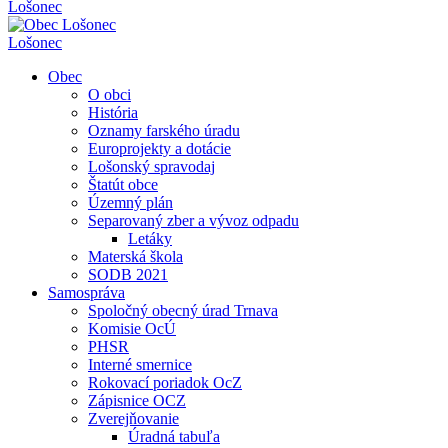
Lošonec
Lošonec
Obec
O obci
História
Oznamy farského úradu
Europrojekty a dotácie
Lošonský spravodaj
Štatút obce
Územný plán
Separovaný zber a vývoz odpadu
Letáky
Materská škola
SODB 2021
Samospráva
Spoločný obecný úrad Trnava
Komisie OcÚ
PHSR
Interné smernice
Rokovací poriadok OcZ
Zápisnice OCZ
Zverejňovanie
Úradná tabuľa