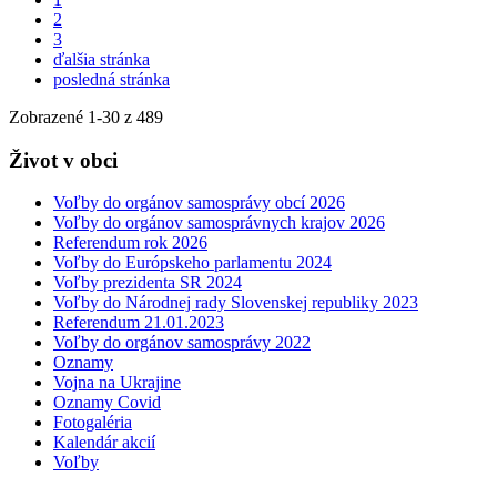
2
3
ďalšia stránka
posledná stránka
Zobrazené
1
-
30
z 489
Život v obci
Voľby do orgánov samosprávy obcí 2026
Voľby do orgánov samosprávnych krajov 2026
Referendum rok 2026
Voľby do Európskeho parlamentu 2024
Voľby prezidenta SR 2024
Voľby do Národnej rady Slovenskej republiky 2023
Referendum 21.01.2023
Voľby do orgánov samosprávy 2022
Oznamy
Vojna na Ukrajine
Oznamy Covid
Fotogaléria
Kalendár akcií
Voľby