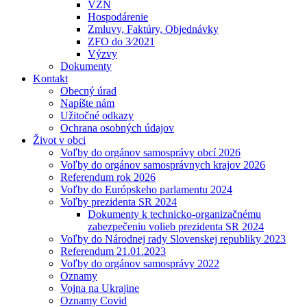
VZN
Hospodárenie
Zmluvy, Faktúry, Objednávky
ZFO do 3⁄2021
Výzvy
Dokumenty
Kontakt
Obecný úrad
Napíšte nám
Užitočné odkazy
Ochrana osobných údajov
Život v obci
Voľby do orgánov samosprávy obcí 2026
Voľby do orgánov samosprávnych krajov 2026
Referendum rok 2026
Voľby do Európskeho parlamentu 2024
Voľby prezidenta SR 2024
Dokumenty k technicko-organizačnému
zabezpečeniu volieb prezidenta SR 2024
Voľby do Národnej rady Slovenskej republiky 2023
Referendum 21.01.2023
Voľby do orgánov samosprávy 2022
Oznamy
Vojna na Ukrajine
Oznamy Covid