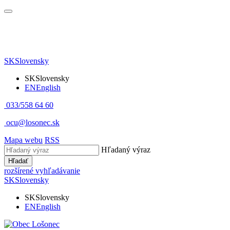
SK
Slovensky
SK
Slovensky
EN
English
033/558 64 60
ocu@losonec.sk
Mapa webu
RSS
Hľadaný výraz
Hľadať
rozšírené vyhľadávanie
SK
Slovensky
SK
Slovensky
EN
English