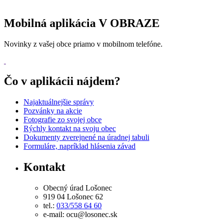
Mobilná aplikácia V OBRAZE
Novinky z vašej obce priamo v mobilnom telefóne.
Čo v aplikácii nájdem?
Najaktuálnejšie správy
Pozvánky na akcie
Fotografie zo svojej obce
Rýchly kontakt na svoju obec
Dokumenty zverejnené na úradnej tabuli
Formuláre, napríklad hlásenia závad
Kontakt
Obecný úrad Lošonec
919 04 Lošonec 62
tel.:
033/558 64 60
e-mail: ocu@losonec.sk