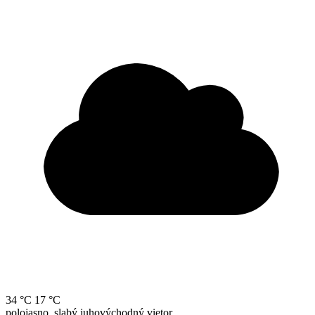
34 °C
17 °C
polojasno, slabý juhovýchodný vietor