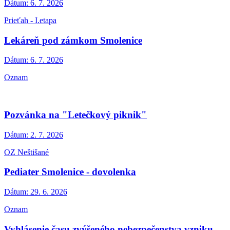
Dátum:
6. 7. 2026
Prieťah - I.etapa
Lekáreň pod zámkom Smolenice
Dátum:
6. 7. 2026
Oznam
Pozvánka na "Letečkový piknik"
Dátum:
2. 7. 2026
OZ Neštišané
Pediater Smolenice - dovolenka
Dátum:
29. 6. 2026
Oznam
Vyhlásenie času zvýšeného nebezpečenstva vzniku