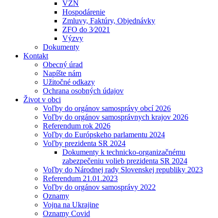
VZN
Hospodárenie
Zmluvy, Faktúry, Objednávky
ZFO do 3⁄2021
Výzvy
Dokumenty
Kontakt
Obecný úrad
Napíšte nám
Užitočné odkazy
Ochrana osobných údajov
Život v obci
Voľby do orgánov samosprávy obcí 2026
Voľby do orgánov samosprávnych krajov 2026
Referendum rok 2026
Voľby do Európskeho parlamentu 2024
Voľby prezidenta SR 2024
Dokumenty k technicko-organizačnému
zabezpečeniu volieb prezidenta SR 2024
Voľby do Národnej rady Slovenskej republiky 2023
Referendum 21.01.2023
Voľby do orgánov samosprávy 2022
Oznamy
Vojna na Ukrajine
Oznamy Covid