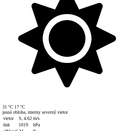
31 °C
17 °C
jasná obloha, mierny severný vietor
vietor
S, 4.62
m/s
tlak
1019
hPa