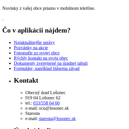
Novinky z vašej obce priamo v mobilnom telefóne.
Čo v aplikácii nájdem?
Najaktuálnejšie správy
Pozvánky na akcie
Fotografie zo svojej obce
Rýchly kontakt na svoju obec
Dokumenty zverejnené na úradnej tabuli
Formuláre, napríklad hlásenia závad
Kontakt
Obecný úrad Lošonec
919 04 Lošonec 62
tel.:
033/558 64 60
e-mail: ocu@losonec.sk
Starosta
e-mail:
starosta@losonec.sk