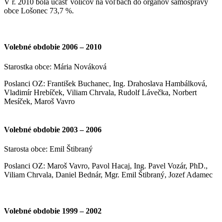
V r. 2010 bola účasť voličov na voľbách do orgánov samosprávy
obce Lošonec 73,7 %.
Volebné obdobie 2006 – 2010
Starostka obce: Mária Nováková
Poslanci OZ: František Buchanec, Ing. Drahoslava Hambálková,
Vladimír Hrebíček, Viliam Chrvala, Rudolf Lávečka, Norbert
Mesíček, Maroš Vavro
Volebné obdobie 2003 – 2006
Starosta obce: Emil Štibraný
Poslanci OZ: Maroš Vavro, Pavol Hacaj, Ing. Pavel Vozár, PhD.,
Viliam Chrvala, Daniel Bednár, Mgr. Emil Štibraný, Jozef Adamec
Volebné obdobie 1999 – 2002