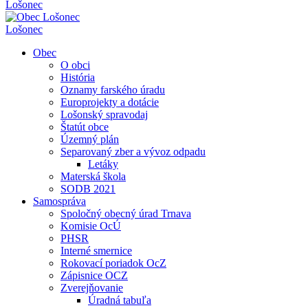
Lošonec
Lošonec
Obec
O obci
História
Oznamy farského úradu
Europrojekty a dotácie
Lošonský spravodaj
Štatút obce
Územný plán
Separovaný zber a vývoz odpadu
Letáky
Materská škola
SODB 2021
Samospráva
Spoločný obecný úrad Trnava
Komisie OcÚ
PHSR
Interné smernice
Rokovací poriadok OcZ
Zápisnice OCZ
Zverejňovanie
Úradná tabuľa