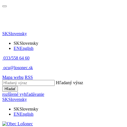
SK
Slovensky
SK
Slovensky
EN
English
033/558 64 60
ocu@losonec.sk
Mapa webu
RSS
Hľadaný výraz
Hľadať
rozšírené vyhľadávanie
SK
Slovensky
SK
Slovensky
EN
English