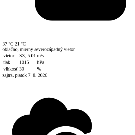
37 °C
21 °C
oblačno, mierny severozápadný vietor
vietor
SZ, 5.01
m/s
tlak
1015
hPa
vlhkosť
30
%
zajtra, piatok 7. 8. 2026