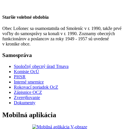
Staršie volebné obdobia
Obec Lošonec sa osamostatnila od Smoleníc v r. 1990, takže prvé
voľby do samosprávy sa konali v r. 1990. Zoznamy obecných
funkcionárov a poslancov za roky 1949 - 1957 sú uvedené
v kronike obce.
Samospráva
Spoločný obecný úrad Trnava
Komisie OcÚ
PHSR
Interné smernice
Rokovací poriadok OcZ
Zápisnice OCZ
Zverejňovanie
Dokumenty
Mobilná aplikácia