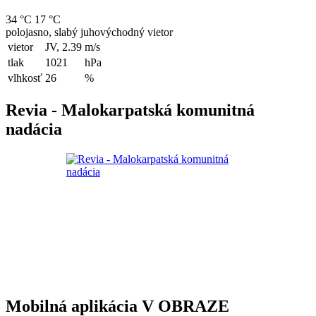
34 °C
17 °C
polojasno, slabý juhovýchodný vietor
vietor
JV, 2.39
m/s
tlak
1021
hPa
vlhkosť
26
%
Revia - Malokarpatská komunitná
nadácia
Mobilná aplikácia V OBRAZE