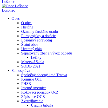
Lošonec
Lošonec
Obec
O obci
História
Oznamy farského úradu
Europrojekty a dotácie
Lošonský spravodaj
Štatút obce
Územný plán
Separovaný zber a vývoz odpadu
Letáky
Materská škola
SODB 2021
Samospráva
Spoločný obecný úrad Trnava
Komisie OcÚ
PHSR
Interné smernice
Rokovací poriadok OcZ
Zápisnice OCZ
Zverejňovanie
Úradná tabuľa