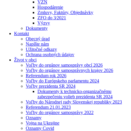
VZN
Hospodárenie
Zmluvy, Faktúry, Objednávky
ZFO do 3⁄2021
Výzvy
Dokumenty
Kontakt
Obecný úrad
Napíšte nám
Užitočné odkazy
Ochrana osobných údajov
Život v obci
Voľby do orgánov samosprávy obcí 2026
Voľby do orgánov samosprávnych krajov 2026
Referendum rok 2026
Voľby do Európskeho parlamentu 2024
Voľby prezidenta SR 2024
Dokumenty k technicko-organizačnému
zabezpečeniu volieb prezidenta SR 2024
Voľby do Národnej rady Slovenskej republiky 2023
Referendum 21.01.2023
Voľby do orgánov samosprávy 2022
Oznamy
Vojna na Ukrajine
Oznamy Covid