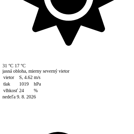
31 °C
17 °C
jasná obloha, mierny severný vietor
vietor
S, 4.62
m/s
tlak
1019
hPa
vlhkosť
24
%
nedeľa 9. 8. 2026