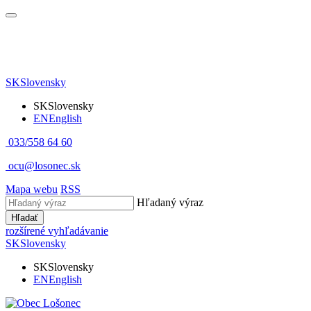
SK
Slovensky
SK
Slovensky
EN
English
033/558 64 60
ocu@losonec.sk
Mapa webu
RSS
Hľadaný výraz
Hľadať
rozšírené vyhľadávanie
SK
Slovensky
SK
Slovensky
EN
English