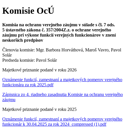
Komisie OcÚ
Komisia na ochranu verejného záujmu v súlade s čl. 7 ods.
5 ústavného zákona č. 357/2004Z.z. o ochrane verejného
záujmu pri výkone funkcií verejných funkcionárov v znení
neskorších predpisov
Členovia komisie: Mgr. Barbora Horváthová, Maroš Vavro, Pavol
Solár
Predseda komisie: Pavol Solár
Majetkové priznanie podané v roku 2026
Oznámenie funkcií, zamestnaní a majetkových pomerov verejného
funkcionára za rok 2025.pdf
Zápisnica zo 4. riadneho zasadnutia Komisie na ochranu verejného
záujmu
Majetkové priznanie podané v roku 2025
Oznámenie funkcií, zamestnaní a majetkových pomerov verejného
funkcionár k 30.04.2025 za rok 2024_compressed (1).pdf