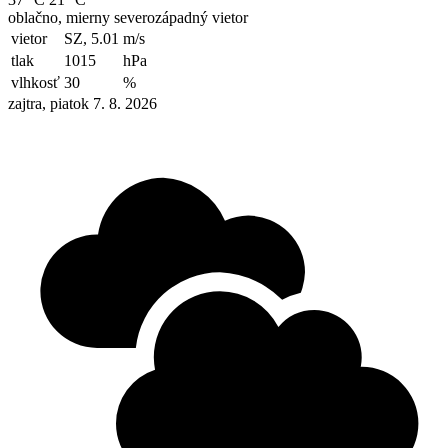
oblačno, mierny severozápadný vietor
vietor
SZ, 5.01
m/s
tlak
1015
hPa
vlhkosť
30
%
zajtra, piatok 7. 8. 2026