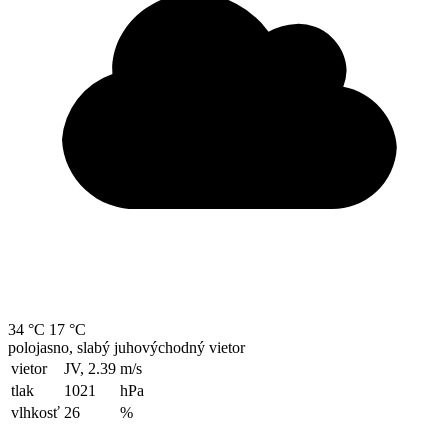
34 °C
17 °C
polojasno, slabý juhovýchodný vietor
vietor
JV, 2.39
m/s
tlak
1021
hPa
vlhkosť
26
%