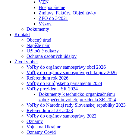
VZN
Hospodárenie
Zmluvy, Faktúry, Objednávky
ZFO do 3⁄2021
Výzvy
Dokumenty
Kontakt
Obecný úrad
Napíšte nám
Užitočné odkazy
Ochrana osobných údajov
Život v obci
Voľby do orgánov samosprávy obcí 2026
Voľby do orgánov samosprávnych krajov 2026
Referendum rok 2026
Voľby do Európskeho parlamentu 2024
Voľby prezidenta SR 2024
Dokumenty k technicko-organizačnému
zabezpečeniu volieb prezidenta SR 2024
Voľby do Národnej rady Slovenskej republiky 2023
Referendum 21.01.2023
Voľby do orgánov samosprávy 2022
Oznamy
Vojna na Ukrajine
Oznamy Covid