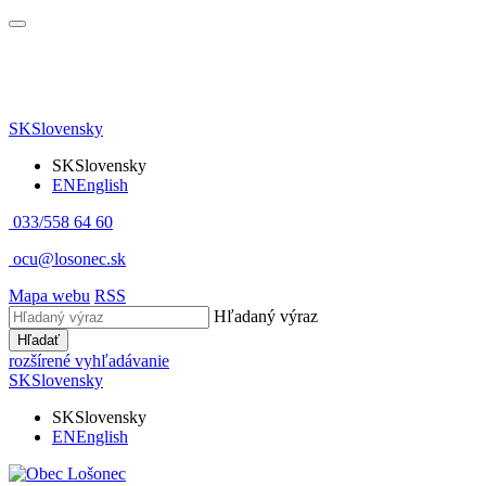
SK
Slovensky
SK
Slovensky
EN
English
033/558 64 60
ocu@losonec.sk
Mapa webu
RSS
Hľadaný výraz
Hľadať
rozšírené vyhľadávanie
SK
Slovensky
SK
Slovensky
EN
English