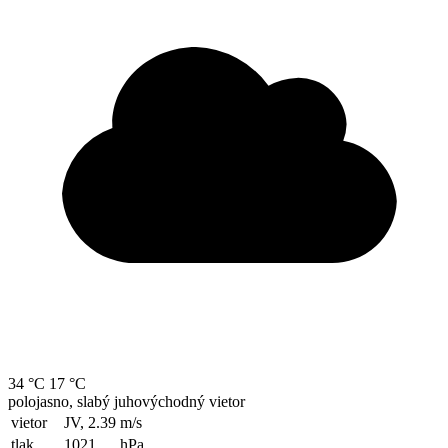
34 °C
17 °C
polojasno, slabý juhovýchodný vietor
vietor
JV, 2.39
m/s
tlak
1021
hPa