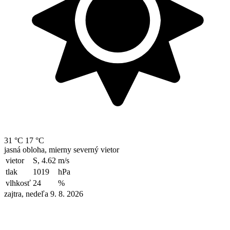
31 °C
17 °C
jasná obloha, mierny severný vietor
vietor
S, 4.62
m/s
tlak
1019
hPa
vlhkosť
24
%
zajtra, nedeľa 9. 8. 2026