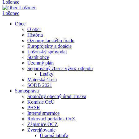
Lošonec
Lošonec
Obec
O obci
História
Oznamy farského úradu
Europrojekty a dotácie
Lošonský spravodaj
Štatút obce
Územný plán
Separovaný zber a vývoz odpadu
Letáky
Materská škola
SODB 2021
Samospráva
Spoločný obecný úrad Trnava
Komisie OcÚ
PHSR
Interné smernice
Rokovací poriadok OcZ
Zápisnice OCZ
Zverejňovanie
Úradná tabuľa