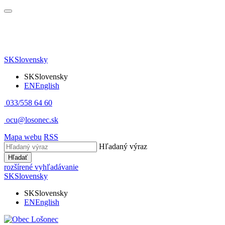
SK
Slovensky
SK
Slovensky
EN
English
033/558 64 60
ocu@losonec.sk
Mapa webu
RSS
Hľadaný výraz
Hľadať
rozšírené vyhľadávanie
SK
Slovensky
SK
Slovensky
EN
English