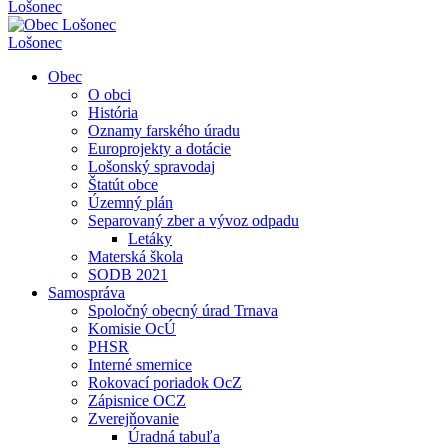
Lošonec
Lošonec
Obec
O obci
História
Oznamy farského úradu
Europrojekty a dotácie
Lošonský spravodaj
Štatút obce
Územný plán
Separovaný zber a vývoz odpadu
Letáky
Materská škola
SODB 2021
Samospráva
Spoločný obecný úrad Trnava
Komisie OcÚ
PHSR
Interné smernice
Rokovací poriadok OcZ
Zápisnice OCZ
Zverejňovanie
Úradná tabuľa