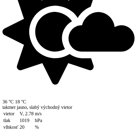
36 °C
18 °C
takmer jasno, slabý východný vietor
vietor
V, 2.78
m/s
tlak
1019
hPa
vlhkosť
20
%