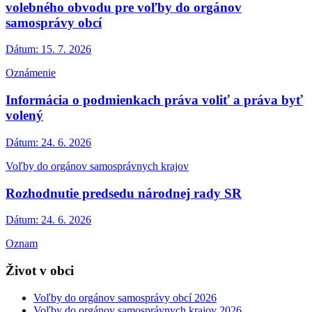
volebného obvodu pre voľby do orgánov
samosprávy obcí
Dátum:
15. 7. 2026
Oznámenie
Informácia o podmienkach práva voliť a práva byť
volený
Dátum:
24. 6. 2026
Voľby do orgánov samosprávnych krajov
Rozhodnutie predsedu národnej rady SR
Dátum:
24. 6. 2026
Oznam
Život v obci
Voľby do orgánov samosprávy obcí 2026
Voľby do orgánov samosprávnych krajov 2026