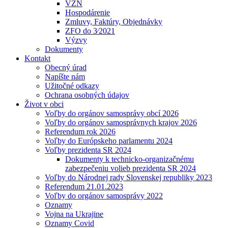
VZN
Hospodárenie
Zmluvy, Faktúry, Objednávky
ZFO do 3⁄2021
Výzvy
Dokumenty
Kontakt
Obecný úrad
Napíšte nám
Užitočné odkazy
Ochrana osobných údajov
Život v obci
Voľby do orgánov samosprávy obcí 2026
Voľby do orgánov samosprávnych krajov 2026
Referendum rok 2026
Voľby do Európskeho parlamentu 2024
Voľby prezidenta SR 2024
Dokumenty k technicko-organizačnému
zabezpečeniu volieb prezidenta SR 2024
Voľby do Národnej rady Slovenskej republiky 2023
Referendum 21.01.2023
Voľby do orgánov samosprávy 2022
Oznamy
Vojna na Ukrajine
Oznamy Covid