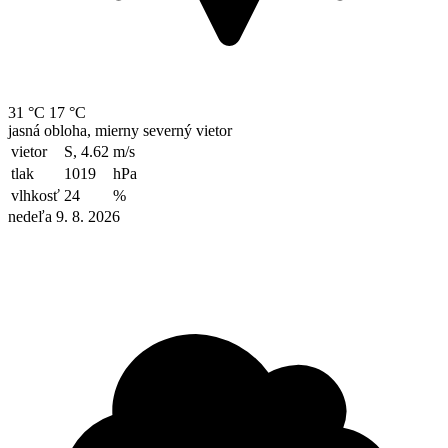
31 °C
17 °C
jasná obloha, mierny severný vietor
vietor
S, 4.62
m/s
tlak
1019
hPa
vlhkosť
24
%
nedeľa 9. 8. 2026