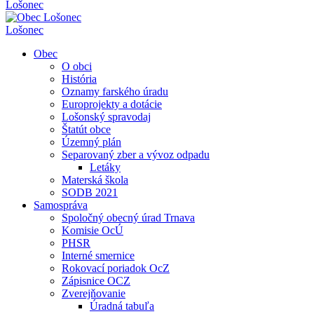
Lošonec
Lošonec
Obec
O obci
História
Oznamy farského úradu
Europrojekty a dotácie
Lošonský spravodaj
Štatút obce
Územný plán
Separovaný zber a vývoz odpadu
Letáky
Materská škola
SODB 2021
Samospráva
Spoločný obecný úrad Trnava
Komisie OcÚ
PHSR
Interné smernice
Rokovací poriadok OcZ
Zápisnice OCZ
Zverejňovanie
Úradná tabuľa