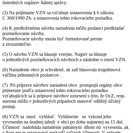
ústredných orgánov štátnej správy.
(3) Na prijímanie VZN sa vzťahuje ustanovenia § 6 zákona
č. 369/1990 Zb. a ustanovenia tohto rokovacieho poriadku.
(4) K predloženému návrhu nariadenia môžu poslanci predkladať
pozmeňovanie návrhy.
Pozmeňovacie návrhy musia byť formulované presne
a zrozumiteľne.
(5) O návrhu VZN sa hlasuje verejne. Najprv sa hlasuje
o jednotlivých pozmeňovacích návrhoch a následne o znení VZN.
(6) Nariadenie obce je schválené, ak zaň hlasovala trojpätinová
väčšina prítomných poslancov .
(7) Pri príprave návrhov nariadení obce postupujú orgány obce
primerane podľa ustanovení tohto rokovacieho poriadku
vzťahujúcich sa k príprave návrhov uznesení s tým, že OcZ, resp.
starosta môžu v jednotlivých prípadoch stanoviť odlišný účelný
postup.
(8) VZN sa musí vyhlásiť. Vyhlásenie sa vykoná jeho
vyvesením na úradnej tabuli v obci po dobu najmenej na 15 dní.
Účinnosť nadobúda nariadenie pätnástym dňom od vyvesenia, ak
v ňom nie je ustanovený neskorší začiatok účinnosti. V prípade