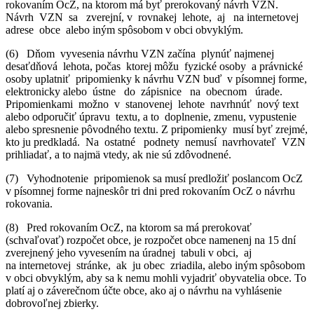
rokovaním OcZ, na ktorom má byť prerokovaný návrh VZN.
Návrh VZN sa zverejní, v rovnakej lehote, aj na internetovej
adrese obce alebo iným spôsobom v obci obvyklým.
(6) Dňom vyvesenia návrhu VZN začína plynúť najmenej
desaťdňová lehota, počas ktorej môžu fyzické osoby a právnické
osoby uplatniť pripomienky k návrhu VZN buď v písomnej forme,
elektronicky alebo ústne do zápisnice na obecnom úrade.
Pripomienkami možno v stanovenej lehote navrhnúť nový text
alebo odporučiť úpravu textu, a to doplnenie, zmenu, vypustenie
alebo spresnenie pôvodného textu. Z pripomienky musí byť zrejmé,
kto ju predkladá. Na ostatné podnety nemusí navrhovateľ VZN
prihliadať, a to najmä vtedy, ak nie sú zdôvodnené.
(7) Vyhodnotenie pripomienok sa musí predložiť poslancom OcZ
v písomnej forme najneskôr tri dni pred rokovaním OcZ o návrhu
rokovania.
(8) Pred rokovaním OcZ, na ktorom sa má prerokovať
(schvaľovať) rozpočet obce, je rozpočet obce namenenj na 15 dní
zverejnený jeho vyvesením na úradnej tabuli v obci, aj
na internetovej stránke, ak ju obec zriadila, alebo iným spôsobom
v obci obvyklým, aby sa k nemu mohli vyjadriť obyvatelia obce. To
platí aj o záverečnom účte obce, ako aj o návrhu na vyhlásenie
dobrovoľnej zbierky.