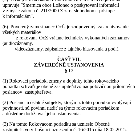
upravuje ”Smernica obce Lošonec o poskytovaní informácií
v zmysle zákona č. 211/2000 Z.z. o slobodnom prístupe
k informáciám”.
(6) Poverený zamestnanec OcÚ je zodpovedný za archivovanie
všetkých materiálov
z rokovaní OcZ vrátane technicky vykonaných záznamov
(audiozáznamy,
videozáznamy, zápisnice z tajného hlasovania a pod.).
ČASŤ VII.
ZÁVEREĆNĚ USTANOVENIA
§ 17
(1) Rokovací poriadok, zmeny a doplnky tohto rokovacieho
poriadku schvaľuje obené zastupiteľstvo nadpolovičnou prítomných
poslancov zastupiteľstva.
(2) Poslanci a ostatné subjekty, ktorým z tohto poriadku vyplývajú
povinnosti, sú povinní riadiť sa týmto rokovacím poriadkom
a dôsledne dodržiavať jeho ustanovenia.
(3) Na tomto Rokovacom poriadku sa uznieslo Obecné
zastupiteľstvo v Lošonci uznesením č. 16/2015 dňa 18.02.2015.