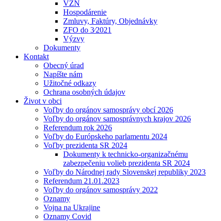
VZN
Hospodárenie
Zmluvy, Faktúry, Objednávky
ZFO do 3⁄2021
Výzvy
Dokumenty
Kontakt
Obecný úrad
Napíšte nám
Užitočné odkazy
Ochrana osobných údajov
Život v obci
Voľby do orgánov samosprávy obcí 2026
Voľby do orgánov samosprávnych krajov 2026
Referendum rok 2026
Voľby do Európskeho parlamentu 2024
Voľby prezidenta SR 2024
Dokumenty k technicko-organizačnému
zabezpečeniu volieb prezidenta SR 2024
Voľby do Národnej rady Slovenskej republiky 2023
Referendum 21.01.2023
Voľby do orgánov samosprávy 2022
Oznamy
Vojna na Ukrajine
Oznamy Covid