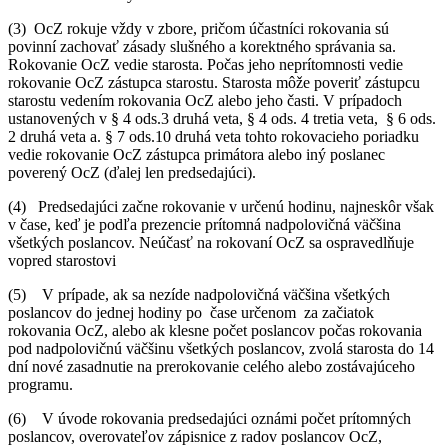
(3) OcZ rokuje vždy v zbore, pričom účastníci rokovania sú
povinní zachovať zásady slušného a korektného správania sa.
Rokovanie OcZ vedie starosta. Počas jeho neprítomnosti vedie
rokovanie OcZ zástupca starostu. Starosta môže poveriť zástupcu
starostu vedením rokovania OcZ alebo jeho časti. V prípadoch
ustanovených v § 4 ods.3 druhá veta, § 4 ods. 4 tretia veta, § 6 ods.
2 druhá veta a. § 7 ods.10 druhá veta tohto rokovacieho poriadku
vedie rokovanie OcZ zástupca primátora alebo iný poslanec
poverený OcZ (ďalej len predsedajúci).
(4) Predsedajúci začne rokovanie v určenú hodinu, najneskôr však
v čase, keď je podľa prezencie prítomná nadpolovičná väčšina
všetkých poslancov. Neúčasť na rokovaní OcZ sa ospravedlňuje
vopred starostovi
(5) V prípade, ak sa nezíde nadpolovičná väčšina všetkých
poslancov do jednej hodiny po čase určenom za začiatok
rokovania OcZ, alebo ak klesne počet poslancov počas rokovania
pod nadpolovičnú väčšinu všetkých poslancov, zvolá starosta do 14
dní nové zasadnutie na prerokovanie celého alebo zostávajúceho
programu.
(6) V úvode rokovania predsedajúci oznámi počet prítomných
poslancov, overovateľov zápisnice z radov poslancov OcZ,