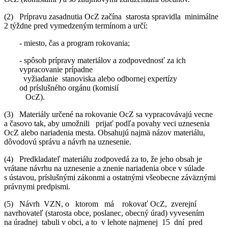
(2) Prípravu zasadnutia OcZ začína starosta spravidla minimálne
2 týždne pred vymedzeným termínom a určí:
- miesto, čas a program rokovania;
- spôsob prípravy materiálov a zodpovednosť za ich
vypracovanie prípadne
vyžiadanie stanoviska alebo odbornej expertízy
od príslušného orgánu (komisií
OcZ).
(3) Materiály určené na rokovanie OcZ sa vypracovávajú vecne
a časovo tak, aby umožnili prijať podľa povahy veci uznesenia
OcZ alebo nariadenia mesta. Obsahujú najmä názov materiálu,
dôvodovú správu a návrh na uznesenie.
(4) Predkladateľ materiálu zodpovedá za to, že jeho obsah je
vrátane návrhu na uznesenie a znenie nariadenia obce v súlade
s ústavou, príslušnými zákonmi a ostatnými všeobecne záväznými
právnymi predpismi.
(5) Návrh VZN, o ktorom má rokovať OcZ, zverejní
navrhovateľ (starosta obce, poslanec, obecný úrad) vyvesením
na úradnej tabuli v obci, a to v lehote najmenej 15 dní pred