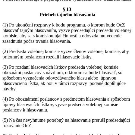
§ 13
Priebeh tajného hlasovania
(1) Po ukončení rozpravy k bodu programu, o ktorom bude OcZ
hlasovať tajným hlasovaním, vyzve predsedajúci predsedu volebnej
komisie, aby sa s komisiou ujal činnosti a odovzdá mu vedenie
zasadnutia počas trvania hlasovania.
(2) Predseda volebnej komisie vyzve členov volebnej komisie, aby
prítomným poslancom rozdali hlasovacie lístky.
(3) Po rozdaní hlasovacích lístkov predseda volebnej komisie
oboznámi poslancov s návrhom, o ktorom sa bude hlasovať, so
spôsobom vyznačenia odovzdávaného hlasu alebo úpravou
hlasovacieho lístka, ak boli v rámci rozpravy podané doplňujúce
návrhy.
(4) Po oboznámení poslancov s predmetom hlasovania a spôsobom
úpravy hlasovacích lístkov, vyzve predseda volebnej komisie
poslancov k hlasovaniu.
(5) Na čas nevyhnutne potrebný na hlasovanie preruší predsedajúci
rokovanie OcZ.