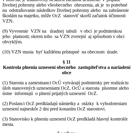
živelnej pohromy alebo všeobecného ohrozenia, ak je to potrebné
na odstraňovanie následkov živelnej pohromy alebo na zabránenie
škodám na majetku, môže OcZ stanoviť skorší začiatok účinnosti
VZN.
(9) Vyvesenie VZN na úradnej tabuli v obci je podmienkou
jeho platnosti; okrem toho sa VZN zverejní aj spôsobom v obci
obvyklým.
(10) VZN musia byť každému prístupné na obecnom úrade.
§ 11
Kontrola plnenia uznesení obecného zastupiteľstva a nariadení
obce
(1) Starosta a zamestnanci OcÚ vytvárajú podmienky pre realizáciu
úloh stanovených uzneseniami OcZ, OcÚ a starosta písomne alebo
ústne informujú o plnení prijatých uznesení OcZ.
(2) Poslanci OcZ predkladajú námietky a otázky k vyhodoteniam
uznesení najneskôr 2 dni pred konaním OcZ starostovi.
(3) Stanovisko k plneniu uznesení OcZ predkladá hlavný kontrolór
mesta.