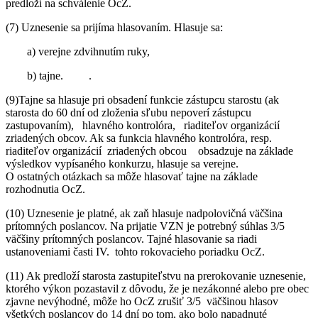
predloží na schválenie OcZ.
(7) Uznesenie sa prijíma hlasovaním. Hlasuje sa:
a) verejne zdvihnutím ruky,
b) tajne. .
(9)Tajne sa hlasuje pri obsadení funkcie zástupcu starostu (ak
starosta do 60 dní od zloženia sľubu nepoverí zástupcu
zastupovaním), hlavného kontrolóra, riaditeľov organizácií
zriadených obcov. Ak sa funkcia hlavného kontrolóra, resp.
riaditeľov organizácií zriadených obcou obsadzuje na základe
výsledkov vypísaného konkurzu, hlasuje sa verejne.
O ostatných otázkach sa môže hlasovať tajne na základe
rozhodnutia OcZ.
(10) Uznesenie je platné, ak zaň hlasuje nadpolovičná väčšina
prítomných poslancov. Na prijatie VZN je potrebný súhlas 3/5
väčšiny prítomných poslancov. Tajné hlasovanie sa riadi
ustanoveniami časti IV. tohto rokovacieho poriadku OcZ.
(11) Ak predloží starosta zastupiteľstvu na prerokovanie uznesenie,
ktorého výkon pozastavil z dôvodu, že je nezákonné alebo pre obec
zjavne nevýhodné, môže ho OcZ zrušiť 3/5 väčšinou hlasov
všetkých poslancov do 14 dní po tom, ako bolo napadnuté