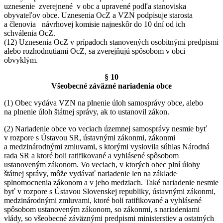
uznesenie zverejnené v obc a upravené podľa stanoviska
obyvateľov obce. Uznesenia OcZ a VZN podpisuje starosta
a členovia návrhovej komisie najneskôr do 10 dní od ich
schválenia OcZ.
(12) Uznesenia OcZ v prípadoch stanovených osobitnými predpismi
alebo rozhodnutiami OcZ, sa zverejňujú spôsobom v obci
obvyklým.
§ 10
Všeobecné záväzné nariadenia obce
(1) Obec vydáva VZN na plnenie úloh samosprávy obce, alebo
na plnenie úloh štátnej správy, ak to ustanovil zákon.
(2) Nariadenie obce vo veciach územnej samosprávy nesmie byť
v rozpore s Ústavou SR, ústavnými zákonmi, zákonmi
a medzinárodnými zmluvami, s ktorými vyslovila súhlas Národná
rada SR a ktoré boli ratifikované a vyhlásené spôsobom
ustanoveným zákonom. Vo veciach, v ktorých obec plní úlohy
štátnej správy, môže vydávať nariadenie len na základe
splnomocnenia zákonom a v jeho medziach. Také nariadenie nesmie
byť v rozpore s Ústavou Slovenskej republiky, ústavnými zákonmi,
medzinárodnými zmluvami, ktoré boli ratifikované a vyhlásené
spôsobom ustanoveným zákonom, so zákonmi, s nariadeniami
vlády, so všeobecné záväznými predpismi ministerstiev a ostatných