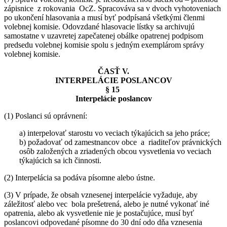
zápisnice z rokovania OcZ. Spracováva sa v dvoch vyhotoveniach
po ukončení hlasovania a musí byť podpísaná všetkými členmi
volebnej komisie. Odovzdané hlasovacie lístky sa archivujú
samostatne v uzavretej zapečatenej obálke opatrenej podpisom
predsedu volebnej komisie spolu s jedným exemplárom správy
volebnej komisie.
ČASŤ V.
INTERPELÁCIE POSLANCOV
§ 15
Interpelácie poslancov
(1) Poslanci sú oprávnení:
a) interpelovať starostu vo veciach týkajúcich sa jeho práce;
b) požadovať od zamestnancov obce a riaditeľov právnických
osôb založených a zriadených obcou vysvetlenia vo veciach
týkajúcich sa ich činnosti.
(2) Interpelácia sa podáva písomne alebo ústne.
(3) V prípade, že obsah vznesenej interpelácie vyžaduje, aby
záležitosť alebo vec bola prešetrená, alebo je nutné vykonať iné
opatrenia, alebo ak vysvetlenie nie je postačujúce, musí byť
poslancovi odpovedané písomne do 30 dní odo dňa vznesenia