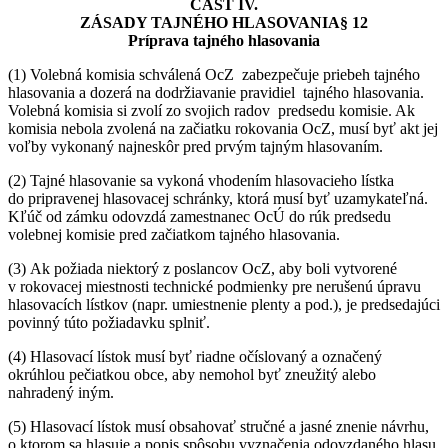
ČASŤ IV.
ZÁSADY TAJNÉHO HLASOVANIA§ 12
Príprava tajného hlasovania
(1) Volebná komisia schválená OcZ zabezpečuje priebeh tajného
hlasovania a dozerá na dodržiavanie pravidiel tajného hlasovania.
Volebná komisia si zvolí zo svojich radov predsedu komisie. Ak
komisia nebola zvolená na začiatku rokovania OcZ, musí byť akt jej
voľby vykonaný najneskôr pred prvým tajným hlasovaním.
(2) Tajné hlasovanie sa vykoná vhodením hlasovacieho lístka
do pripravenej hlasovacej schránky, ktorá musí byť uzamykateľná.
Kľúč od zámku odovzdá zamestnanec OcÚ do rúk predsedu
volebnej komisie pred začiatkom tajného hlasovania.
(3) Ak požiada niektorý z poslancov OcZ, aby boli vytvorené
v rokovacej miestnosti technické podmienky pre nerušenú úpravu
hlasovacích lístkov (napr. umiestnenie plenty a pod.), je predsedajúci
povinný túto požiadavku splniť.
(4) Hlasovací lístok musí byť riadne očíslovaný a označený
okrúhlou pečiatkou obce, aby nemohol byť zneužitý alebo
nahradený iným.
(5) Hlasovací lístok musí obsahovať stručné a jasné znenie návrhu,
o ktorom sa hlasuje a popis spôsobu vyznačenia odovzdaného hlasu.