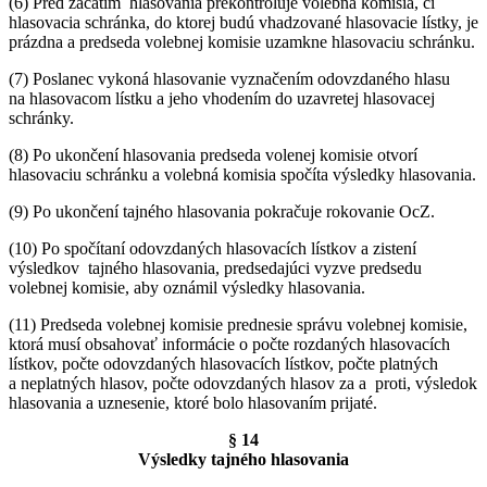
(6) Pred začatím hlasovania prekontroluje volebná komisia, či
hlasovacia schránka, do ktorej budú vhadzované hlasovacie lístky, je
prázdna a predseda volebnej komisie uzamkne hlasovaciu schránku.
(7) Poslanec vykoná hlasovanie vyznačením odovzdaného hlasu
na hlasovacom lístku a jeho vhodením do uzavretej hlasovacej
schránky.
(8) Po ukončení hlasovania predseda volenej komisie otvorí
hlasovaciu schránku a volebná komisia spočíta výsledky hlasovania.
(9) Po ukončení tajného hlasovania pokračuje rokovanie OcZ.
(10) Po spočítaní odovzdaných hlasovacích lístkov a zistení
výsledkov tajného hlasovania, predsedajúci vyzve predsedu
volebnej komisie, aby oznámil výsledky hlasovania.
(11) Predseda volebnej komisie prednesie správu volebnej komisie,
ktorá musí obsahovať informácie o počte rozdaných hlasovacích
lístkov, počte odovzdaných hlasovacích lístkov, počte platných
a neplatných hlasov, počte odovzdaných hlasov za a proti, výsledok
hlasovania a uznesenie, ktoré bolo hlasovaním prijaté.
§ 14
Výsledky tajného hlasovania