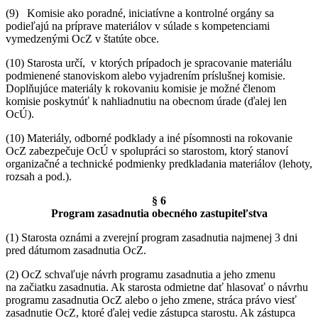
(9) Komisie ako poradné, iniciatívne a kontrolné orgány sa
podieľajú na príprave materiálov v súlade s kompetenciami
vymedzenými OcZ v štatúte obce.
(10) Starosta určí, v ktorých prípadoch je spracovanie materiálu
podmienené stanoviskom alebo vyjadrením príslušnej komisie.
Doplňujúce materiály k rokovaniu komisie je možné členom
komisie poskytnúť k nahliadnutiu na obecnom úrade (ďalej len
OcÚ).
(10) Materiály, odborné podklady a iné písomnosti na rokovanie
OcZ zabezpečuje OcÚ v spolupráci so starostom, ktorý stanoví
organizačné a technické podmienky predkladania materiálov (lehoty,
rozsah a pod.).
§ 6
Program zasadnutia obecného zastupiteľstva
(1) Starosta oznámi a zverejní program zasadnutia najmenej 3 dni
pred dátumom zasadnutia OcZ.
(2) OcZ schvaľuje návrh programu zasadnutia a jeho zmenu
na začiatku zasadnutia. Ak starosta odmietne dať hlasovať o návrhu
programu zasadnutia OcZ alebo o jeho zmene, stráca právo viesť
zasadnutie OcZ, ktoré ďalej vedie zástupca starostu. Ak zástupca