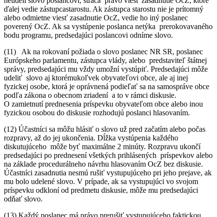
neudelí slovo poslancovi, stráca právo viesť zasadnutie OcZ, ktoré
ďalej vedie zástupcastarostu. Ak zástupca starostu nie je prítomný
alebo odmietne viesť zasadnutie OcZ, vedie ho iný poslanec
poverený OcZ. Ak sa vystúpenie poslanca netýka prerokovavaného
bodu programu, predsedajúci poslancovi odníme slovo.
(11) Ak na rokovaní požiada o slovo poslanec NR SR, poslanec
Európskeho parlamentu, zástupca vlády, alebo predstaviteľ štátnej
správy, predsedajúci mu vždy umožní vystúpiť. Predsedajúci môže
udeliť slovo aj ktorémukoľvek obyvateľovi obce, ale aj inej
fyzickej osobe, ktorá je oprávnená podieľať sa na samospráve obce
podľa zákona o obecnom zriadení a to v rámci diskusie.
O zamietnutí prednesenia príspevku obyvateľom obce alebo inou
fyzickou osobou do diskusie rozhodujú poslanci hlasovaním.
(12) Účastníci sa môžu hlásiť o slovo už pred začatím alebo počas
rozpravy, až do jej ukončenia. Dĺžka vystúpenia každého
diskutujúceho môže byť maximálne 2 minúty. Rozpravu ukončí
predsedajúci po prednesení všetkých prihlásených príspevkov alebo
na základe procedurálneho návrhu hlasovaním OcZ bez diskusie.
Účastníci zasadnutia nesmú rušiť vystupujúceho pri jeho prejave, ak
mu bolo udelené slovo. V prípade, ak sa vystupujúci vo svojom
príspevku odkloní od predmetu diskusie, môže mu predsedajúci
odňať slovo.
(13) Každý poslanec má právo prerušiť vystupujúceho faktickou