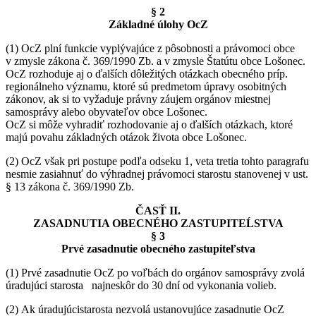
§ 2
Základné úlohy OcZ
(1) OcZ plní funkcie vyplývajúce z pôsobnosti a právomoci obce
v zmysle zákona č. 369/1990 Zb. a v zmysle Štatútu obce Lošonec.
OcZ rozhoduje aj o ďalších dôležitých otázkach obecného príp.
regionálneho významu, ktoré sú predmetom úpravy osobitných
zákonov, ak si to vyžaduje právny záujem orgánov miestnej
samosprávy alebo obyvateľov obce Lošonec.
OcZ si môže vyhradiť rozhodovanie aj o ďalších otázkach, ktoré
majú povahu základných otázok života obce Lošonec.
(2) OcZ však pri postupe podľa odseku 1, veta tretia tohto paragrafu
nesmie zasiahnuť do výhradnej právomoci starostu stanovenej v ust.
§ 13 zákona č. 369/1990 Zb.
ČASŤ II.
ZASADNUTIA OBECNÉHO ZASTUPITEĹSTVA
§ 3
Prvé zasadnutie obecného zastupiteľstva
(1) Prvé zasadnutie OcZ po voľbách do orgánov samosprávy zvolá
úradujúci starosta najneskôr do 30 dní od vykonania volieb.
(2) Ak úradujúcistarosta nezvolá ustanovujúce zasadnutie OcZ