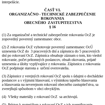
interpelácie.
ČASŤ VI.
ORGANIZAČNO - TECHNICKÉ ZABEZPEČENIE
ROKOVANIA
OBECNÉHO ZASTUPITEĽSTVA
§ 16
(1) Za organizačné a technické zabezpečenie rokovania OcZ je
zopovedný poverený zamestnanec obce.
(2) Z rokovania OcZ vyhotovuje poverený zamestnanec OcÚ
uznesenia OcZ do 3 pracovných dní a zápisnicu do 5 pracovných
dní po rokovaní OcZ. Zápisnica obsahuje záznam o tom, kto viedol
rokovanie, počet prítomných poslancov, obsah okovania, prijaté
uznesenia a úlohy vyplývajúce z rokovania. Zápisnicu z rokovania
OcZ podpisuje starosta a určení overovatelia.
(3) Zápisnice z verejných rokovaní OcZ spolu s údajmi o dochádzke
poslancov a s výpismi hlasovaní, s výnimkou tajného hlasovania
a hlasovania na neverejnom rokovaní obecného zastupiteľstva, sa
zverejňujú spôsobom v obci obvyklým.
(4) Všetky materiály z rokovaní OcZ sa archivujú.
(5) Prístup k materiálom z rokovaní OcZ a ich zverejňovanie