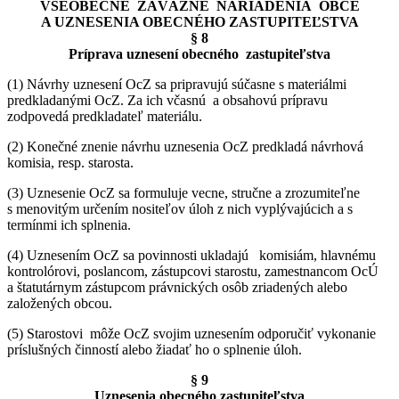
VŠEOBECNÉ ZÁVÄZNÉ NARIADENIA OBCE
A UZNESENIA OBECNÉHO ZASTUPITEĽSTVA
§ 8
Príprava uznesení obecného zastupiteľstva
(1) Návrhy uznesení OcZ sa pripravujú súčasne s materiálmi
predkladanými OcZ. Za ich včasnú a obsahovú prípravu
zodpovedá predkladateľ materiálu.
(2) Konečné znenie návrhu uznesenia OcZ predkladá návrhová
komisia, resp. starosta.
(3) Uznesenie OcZ sa formuluje vecne, stručne a zrozumiteľne
s menovitým určením nositeľov úloh z nich vyplývajúcich a s
termínmi ich splnenia.
(4) Uznesením OcZ sa povinnosti ukladajú komisiám, hlavnému
kontrolórovi, poslancom, zástupcovi starostu, zamestnancom OcÚ
a štatutárnym zástupcom právnických osôb zriadených alebo
založených obcou.
(5) Starostovi môže OcZ svojim uznesením odporučiť vykonanie
príslušných činností alebo žiadať ho o splnenie úloh.
§ 9
Uznesenia obecného zastupiteľstva