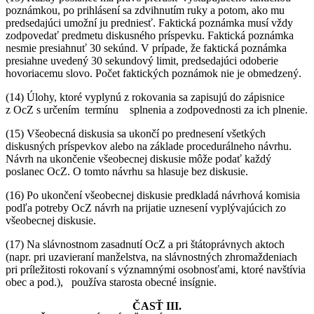
poznámkou, po prihlásení sa zdvihnutím ruky a potom, ako mu
predsedajúci umožní ju predniesť. Faktická poznámka musí vždy
zodpovedať predmetu diskusného príspevku. Faktická poznámka
nesmie presiahnuť 30 sekúnd. V prípade, že faktická poznámka
presiahne uvedený 30 sekundový limit, predsedajúci odoberie
hovoriacemu slovo. Počet faktických poznámok nie je obmedzený.
(14) Úlohy, ktoré vyplynú z rokovania sa zapisujú do zápisnice
z OcZ s určením termínu splnenia a zodpovednosti za ich plnenie.
(15) Všeobecná diskusia sa ukončí po prednesení všetkých
diskusných príspevkov alebo na základe procedurálneho návrhu.
Návrh na ukončenie všeobecnej diskusie môže podať každý
poslanec OcZ. O tomto návrhu sa hlasuje bez diskusie.
(16) Po ukončení všeobecnej diskusie predkladá návrhová komisia
podľa potreby OcZ návrh na prijatie uznesení vyplývajúcich zo
všeobecnej diskusie.
(17) Na slávnostnom zasadnutí OcZ a pri štátoprávnych aktoch
(napr. pri uzavieraní manželstva, na slávnostných zhromaždeniach
pri príležitosti rokovaní s významnými osobnosťami, ktoré navštívia
obec a pod.), používa starosta obecné insígnie.
ČASŤ III.