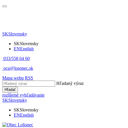
SK
Slovensky
SK
Slovensky
EN
English
033/558 64 60
ocu@losonec.sk
Mapa webu
RSS
Hľadaný výraz
Hľadať
rozšírené vyhľadávanie
SK
Slovensky
SK
Slovensky
EN
English