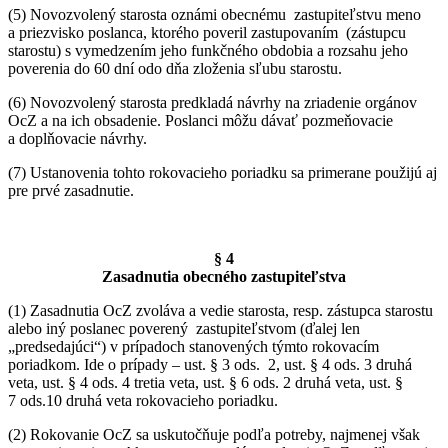
(5) Novozvolený starosta oznámi obecnému zastupiteľstvu meno
a priezvisko poslanca, ktorého poveril zastupovaním (zástupcu
starostu) s vymedzením jeho funkčného obdobia a rozsahu jeho
poverenia do 60 dní odo dňa zloženia sľubu starostu.
(6) Novozvolený starosta predkladá návrhy na zriadenie orgánov
OcZ a na ich obsadenie. Poslanci môžu dávať pozmeňovacie
a doplňovacie návrhy.
(7) Ustanovenia tohto rokovacieho poriadku sa primerane použijú aj
pre prvé zasadnutie.
§ 4
Zasadnutia obecného zastupiteľstva
(1) Zasadnutia OcZ zvoláva a vedie starosta, resp. zástupca starostu
alebo iný poslanec poverený zastupiteľstvom (ďalej len
„predsedajúci“) v prípadoch stanovených týmto rokovacím
poriadkom. Ide o prípady – ust. § 3 ods. 2, ust. § 4 ods. 3 druhá
veta, ust. § 4 ods. 4 tretia veta, ust. § 6 ods. 2 druhá veta, ust. §
7 ods.10 druhá veta rokovacieho poriadku.
(2) Rokovanie OcZ sa uskutočňuje podľa potreby, najmenej však