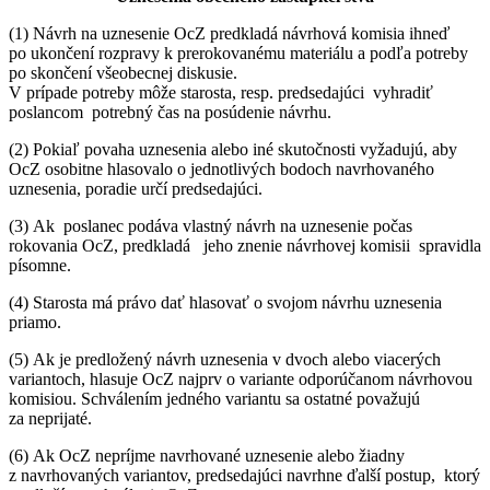
(1) Návrh na uznesenie OcZ predkladá návrhová komisia ihneď
po ukončení rozpravy k prerokovanému materiálu a podľa potreby
po skončení všeobecnej diskusie.
V prípade potreby môže starosta, resp. predsedajúci vyhradiť
poslancom potrebný čas na posúdenie návrhu.
(2) Pokiaľ povaha uznesenia alebo iné skutočnosti vyžadujú, aby
OcZ osobitne hlasovalo o jednotlivých bodoch navrhovaného
uznesenia, poradie určí predsedajúci.
(3) Ak poslanec podáva vlastný návrh na uznesenie počas
rokovania OcZ, predkladá jeho znenie návrhovej komisii spravidla
písomne.
(4) Starosta má právo dať hlasovať o svojom návrhu uznesenia
priamo.
(5) Ak je predložený návrh uznesenia v dvoch alebo viacerých
variantoch, hlasuje OcZ najprv o variante odporúčanom návrhovou
komisiou. Schválením jedného variantu sa ostatné považujú
za neprijaté.
(6) Ak OcZ nepríjme navrhované uznesenie alebo žiadny
z navrhovaných variantov, predsedajúci navrhne ďalší postup, ktorý