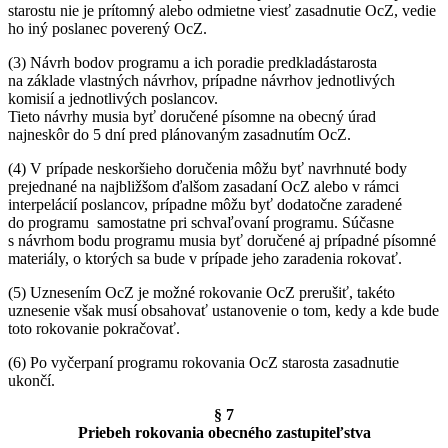
starostu nie je prítomný alebo odmietne viesť zasadnutie OcZ, vedie
ho iný poslanec poverený OcZ.
(3) Návrh bodov programu a ich poradie predkladástarosta
na základe vlastných návrhov, prípadne návrhov jednotlivých
komisií a jednotlivých poslancov.
Tieto návrhy musia byť doručené písomne na obecný úrad
najneskôr do 5 dní pred plánovaným zasadnutím OcZ.
(4) V prípade neskoršieho doručenia môžu byť navrhnuté body
prejednané na najbližšom ďalšom zasadaní OcZ alebo v rámci
interpelácií poslancov, prípadne môžu byť dodatočne zaradené
do programu samostatne pri schvaľovaní programu. Súčasne
s návrhom bodu programu musia byť doručené aj prípadné písomné
materiály, o ktorých sa bude v prípade jeho zaradenia rokovať.
(5) Uznesením OcZ je možné rokovanie OcZ prerušiť, takéto
uznesenie však musí obsahovať ustanovenie o tom, kedy a kde bude
toto rokovanie pokračovať.
(6) Po vyčerpaní programu rokovania OcZ starosta zasadnutie
ukončí.
§ 7
Priebeh rokovania obecného zastupiteľstva