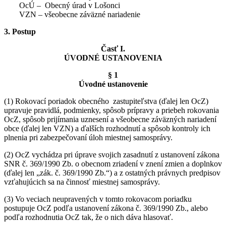
OcÚ – Obecný úrad v Lošonci
VZN – všeobecne záväzné nariadenie
3. Postup
Časť I.
ÚVODNÉ USTANOVENIA
§ 1
Úvodné ustanovenie
(1) Rokovací poriadok obecného zastupiteľstva (ďalej len OcZ)
upravuje pravidlá, podmienky, spôsob prípravy a priebeh rokovania
OcZ, spôsob prijímania uznesení a všeobecne záväzných nariadení
obce (ďalej len VZN) a ďalších rozhodnutí a spôsob kontroly ich
plnenia pri zabezpečovaní úloh miestnej samosprávy.
(2) OcZ vychádza pri úprave svojich zasadnutí z ustanovení zákona
SNR č. 369/1990 Zb. o obecnom zriadení v znení zmien a doplnkov
(ďalej len „zák. č. 369/1990 Zb.“) a z ostatných právnych predpisov
vzťahujúcich sa na činnosť miestnej samosprávy.
(3) Vo veciach neupravených v tomto rokovacom poriadku
postupuje OcZ podľa ustanovení zákona č. 369/1990 Zb., alebo
podľa rozhodnutia OcZ tak, že o nich dáva hlasovať.