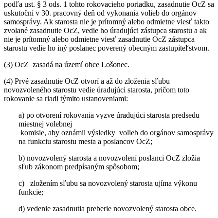
podľa ust. § 3 ods. 1 tohto rokovacieho poriadku, zasadnutie OcZ sa
uskutoční v 30. pracovný deň od vykonania volieb do orgánov
samosprávy. Ak starosta nie je prítomný alebo odmietne viesť takto
zvolané zasadnutie OcZ, vedie ho úradujúci zástupca starostu a ak
nie je prítomný alebo odmietne viesť zasadnutie OcZ zástupca
starostu vedie ho iný poslanec poverený obecným zastupiteľstvom.
(3) OcZ zasadá na území obce Lošonec.
(4) Prvé zasadnutie OcZ otvorí a až do zloženia sľubu
novozvoleného starostu vedie úradujúci starosta, pričom toto
rokovanie sa riadi týmito ustanoveniami:
a) po otvorení rokovania vyzve úradujúci starosta predsedu
miestnej volebnej
komisie, aby oznámil výsledky volieb do orgánov samosprávy
na funkciu starostu mesta a poslancov OcZ;
b) novozvolený starosta a novozvolení poslanci OcZ zložia
sľub zákonom predpísaným spôsobom;
c) zložením sľubu sa novozvolený starosta ujíma výkonu
funkcie;
d) vedenie zasadnutia preberie novozvolený starosta obce.