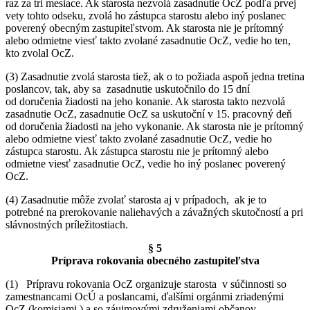
raz za tri mesiace. Ak starosta nezvolá zasadnutie OcZ podľa prvej
vety tohto odseku, zvolá ho zástupca starostu alebo iný poslanec
poverený obecným zastupiteľstvom. Ak starosta nie je prítomný
alebo odmietne viesť takto zvolané zasadnutie OcZ, vedie ho ten,
kto zvolal OcZ.
(3) Zasadnutie zvolá starosta tiež, ak o to požiada aspoň jedna tretina
poslancov, tak, aby sa zasadnutie uskutočnilo do 15 dní
od doručenia žiadosti na jeho konanie. Ak starosta takto nezvolá
zasadnutie OcZ, zasadnutie OcZ sa uskutoční v 15. pracovný deň
od doručenia žiadosti na jeho vykonanie. Ak starosta nie je prítomný
alebo odmietne viesť takto zvolané zasadnutie OcZ, vedie ho
zástupca starostu. Ak zástupca starostu nie je prítomný alebo
odmietne viesť zasadnutie OcZ, vedie ho iný poslanec poverený
OcZ.
(4) Zasadnutie môže zvolať starosta aj v prípadoch, ak je to
potrebné na prerokovanie naliehavých a závažných skutočností a pri
slávnostných príležitostiach.
§ 5
Príprava rokovania obecného zastupiteľstva
(1) Prípravu rokovania OcZ organizuje starosta v súčinnosti so
zamestnancami OcÚ a poslancami, ďalšími orgánmi zriadenými
OcZ (komisiami ) a so záujmovými združeniami občanov.