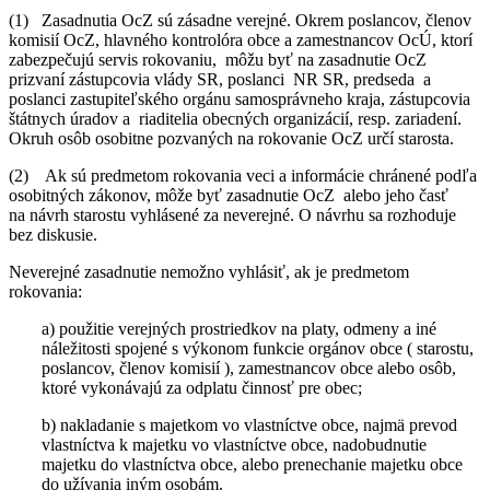
(1) Zasadnutia OcZ sú zásadne verejné. Okrem poslancov, členov
komisií OcZ, hlavného kontrolóra obce a zamestnancov OcÚ, ktorí
zabezpečujú servis rokovaniu, môžu byť na zasadnutie OcZ
prizvaní zástupcovia vlády SR, poslanci NR SR, predseda a
poslanci zastupiteľského orgánu samosprávneho kraja, zástupcovia
štátnych úradov a riaditelia obecných organizácií, resp. zariadení.
Okruh osôb osobitne pozvaných na rokovanie OcZ určí starosta.
(2) Ak sú predmetom rokovania veci a informácie chránené podľa
osobitných zákonov, môže byť zasadnutie OcZ alebo jeho časť
na návrh starostu vyhlásené za neverejné. O návrhu sa rozhoduje
bez diskusie.
Neverejné zasadnutie nemožno vyhlásiť, ak je predmetom
rokovania:
a) použitie verejných prostriedkov na platy, odmeny a iné
náležitosti spojené s výkonom funkcie orgánov obce ( starostu,
poslancov, členov komisií ), zamestnancov obce alebo osôb,
ktoré vykonávajú za odplatu činnosť pre obec;
b) nakladanie s majetkom vo vlastníctve obce, najmä prevod
vlastníctva k majetku vo vlastníctve obce, nadobudnutie
majetku do vlastníctva obce, alebo prenechanie majetku obce
do užívania iným osobám.