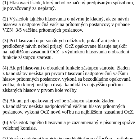
(1) Hlasovací lístok, ktorý nebol označený predpísaným spôsobom,
je považovaný za neplatný.
(2) Výsledok tajného hlasovania o návrhu je kladný, ak za návrh
hlasovala nadpolovičná väčšina prítomných poslancov; v prípade
VZN 3/5 väčšina prítomných poslancov.
(3) Pri hlasovaní o personálnych otázkach, pokiaľ ani jeden
predložený návrh nebol prijatý, OcZ opakovane hlasuje najskôr
na najbližšom zasadnutí OcZ s výnimkou hlasovania o obsadení
funkcie zástupcu starostu.
(4) Ak pri hlasovaní o obsadení funkcie zástupcu starostu žiaden
z kandidátov nezíska pri prvom hlasovaní nadpolovičnú väčšinu
hlasov prítomných poslancov, vykoná sa bezodkladne opakovaná
voľba, do ktorej postúpia dvaja kandidáti s najvyšším počtom
získaných hlasov v prvom kole voľby.
(5) Ak ani pri opakovanej voľbe zástupcu starostu žiaden
z kandidátov nezíska nadpolovičnú väčšinu hlasov prítomných
poslancov, vykoná OcZ novú voľbu na najbližšom zasadnutí OcZ.
(6) Výsledok tajného hlasovania je zaznamenaný v písomnej správe
volebnej komisie.
(7) Správa volebnej komisie je neoddeliteľnou súčasťou – prílohou