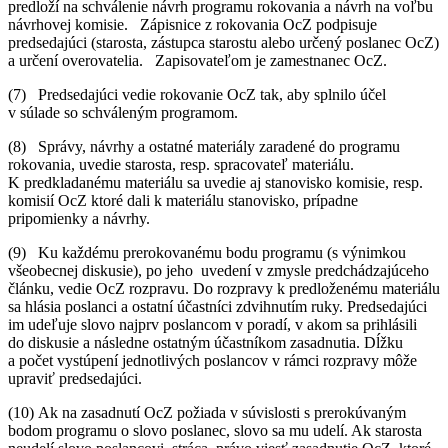
predloží na schválenie návrh programu rokovania a návrh na voľbu
návrhovej komisie. Zápisnice z rokovania OcZ podpisuje
predsedajúci (starosta, zástupca starostu alebo určený poslanec OcZ)
a určení overovatelia. Zapisovateľom je zamestnanec OcZ.
(7) Predsedajúci vedie rokovanie OcZ tak, aby splnilo účel
v súlade so schváleným programom.
(8) Správy, návrhy a ostatné materiály zaradené do programu
rokovania, uvedie starosta, resp. spracovateľ materiálu.
K predkladanému materiálu sa uvedie aj stanovisko komisie, resp.
komisií OcZ ktoré dali k materiálu stanovisko, prípadne
pripomienky a návrhy.
(9) Ku každému prerokovanému bodu programu (s výnimkou
všeobecnej diskusie), po jeho uvedení v zmysle predchádzajúceho
článku, vedie OcZ rozpravu. Do rozpravy k predloženému materiálu
sa hlásia poslanci a ostatní účastníci zdvihnutím ruky. Predsedajúci
im udeľuje slovo najprv poslancom v poradí, v akom sa prihlásili
do diskusie a následne ostatným účastníkom zasadnutia. Dĺžku
a počet vystúpení jednotlivých poslancov v rámci rozpravy môže
upraviť predsedajúci.
(10) Ak na zasadnutí OcZ požiada v súvislosti s prerokúvaným
bodom programu o slovo poslanec, slovo sa mu udelí. Ak starosta