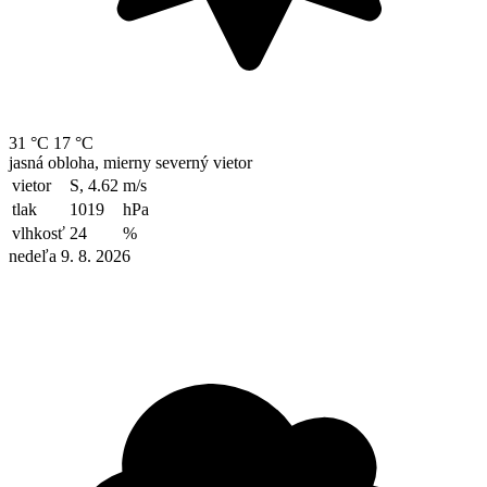
31 °C
17 °C
jasná obloha, mierny severný vietor
vietor
S, 4.62
m/s
tlak
1019
hPa
vlhkosť
24
%
nedeľa 9. 8. 2026