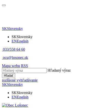
SK
Slovensky
SK
Slovensky
EN
English
033/558 64 60
ocu@losonec.sk
Mapa webu
RSS
Hľadaný výraz
Hľadať
rozšírené vyhľadávanie
SK
Slovensky
SK
Slovensky
EN
English