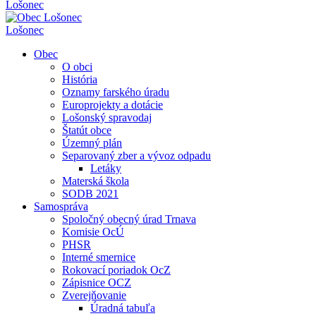
Lošonec
Lošonec
Obec
O obci
História
Oznamy farského úradu
Europrojekty a dotácie
Lošonský spravodaj
Štatút obce
Územný plán
Separovaný zber a vývoz odpadu
Letáky
Materská škola
SODB 2021
Samospráva
Spoločný obecný úrad Trnava
Komisie OcÚ
PHSR
Interné smernice
Rokovací poriadok OcZ
Zápisnice OCZ
Zverejňovanie
Úradná tabuľa