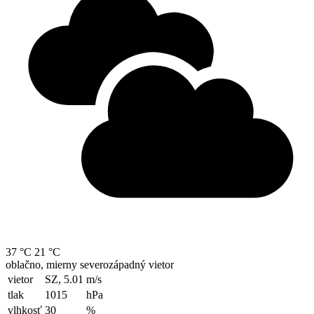
37 °C
21 °C
oblačno, mierny severozápadný vietor
vietor
SZ, 5.01
m/s
tlak
1015
hPa
vlhkosť
30
%