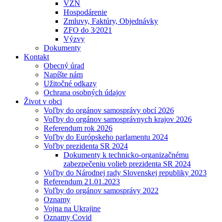
VZN
Hospodárenie
Zmluvy, Faktúry, Objednávky
ZFO do 3⁄2021
Výzvy
Dokumenty
Kontakt
Obecný úrad
Napíšte nám
Užitočné odkazy
Ochrana osobných údajov
Život v obci
Voľby do orgánov samosprávy obcí 2026
Voľby do orgánov samosprávnych krajov 2026
Referendum rok 2026
Voľby do Európskeho parlamentu 2024
Voľby prezidenta SR 2024
Dokumenty k technicko-organizačnému
zabezpečeniu volieb prezidenta SR 2024
Voľby do Národnej rady Slovenskej republiky 2023
Referendum 21.01.2023
Voľby do orgánov samosprávy 2022
Oznamy
Vojna na Ukrajine
Oznamy Covid