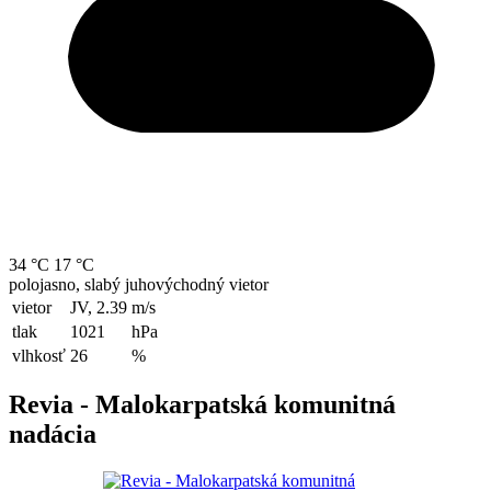
34 °C
17 °C
polojasno, slabý juhovýchodný vietor
vietor
JV, 2.39
m/s
tlak
1021
hPa
vlhkosť
26
%
Revia - Malokarpatská komunitná
nadácia