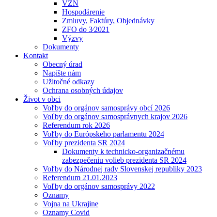
VZN
Hospodárenie
Zmluvy, Faktúry, Objednávky
ZFO do 3⁄2021
Výzvy
Dokumenty
Kontakt
Obecný úrad
Napíšte nám
Užitočné odkazy
Ochrana osobných údajov
Život v obci
Voľby do orgánov samosprávy obcí 2026
Voľby do orgánov samosprávnych krajov 2026
Referendum rok 2026
Voľby do Európskeho parlamentu 2024
Voľby prezidenta SR 2024
Dokumenty k technicko-organizačnému
zabezpečeniu volieb prezidenta SR 2024
Voľby do Národnej rady Slovenskej republiky 2023
Referendum 21.01.2023
Voľby do orgánov samosprávy 2022
Oznamy
Vojna na Ukrajine
Oznamy Covid