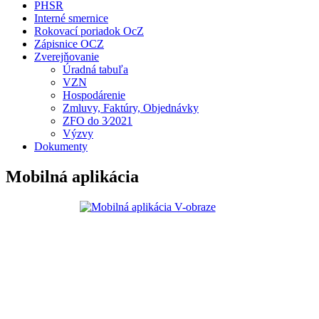
PHSR
Interné smernice
Rokovací poriadok OcZ
Zápisnice OCZ
Zverejňovanie
Úradná tabuľa
VZN
Hospodárenie
Zmluvy, Faktúry, Objednávky
ZFO do 3⁄2021
Výzvy
Dokumenty
Mobilná aplikácia