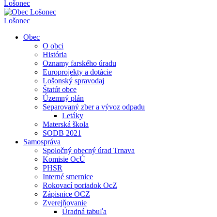
Lošonec
Lošonec
Obec
O obci
História
Oznamy farského úradu
Europrojekty a dotácie
Lošonský spravodaj
Štatút obce
Územný plán
Separovaný zber a vývoz odpadu
Letáky
Materská škola
SODB 2021
Samospráva
Spoločný obecný úrad Trnava
Komisie OcÚ
PHSR
Interné smernice
Rokovací poriadok OcZ
Zápisnice OCZ
Zverejňovanie
Úradná tabuľa