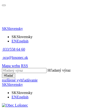
SK
Slovensky
SK
Slovensky
EN
English
033/558 64 60
ocu@losonec.sk
Mapa webu
RSS
Hľadaný výraz
Hľadať
rozšírené vyhľadávanie
SK
Slovensky
SK
Slovensky
EN
English