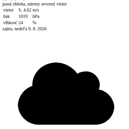
jasná obloha, mierny severný vietor
vietor
S, 4.62
m/s
tlak
1019
hPa
vlhkosť
24
%
zajtra, nedeľa 9. 8. 2026