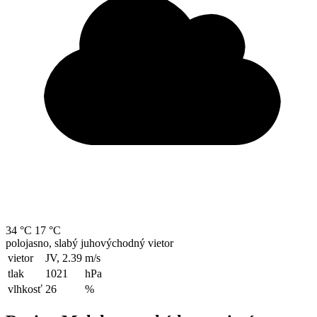
34 °C
17 °C
polojasno, slabý juhovýchodný vietor
vietor
JV, 2.39
m/s
tlak
1021
hPa
vlhkosť
26
%