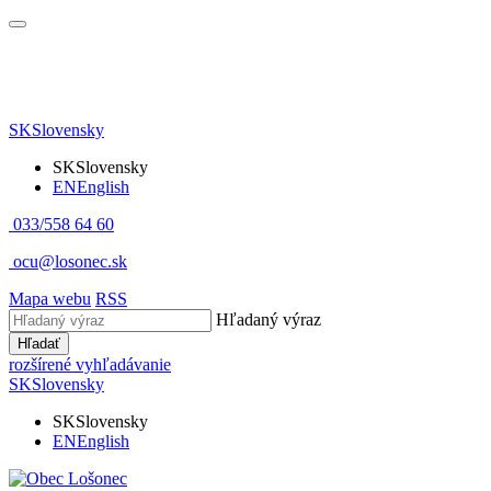
SK
Slovensky
SK
Slovensky
EN
English
033/558 64 60
ocu@losonec.sk
Mapa webu
RSS
Hľadaný výraz
Hľadať
rozšírené vyhľadávanie
SK
Slovensky
SK
Slovensky
EN
English