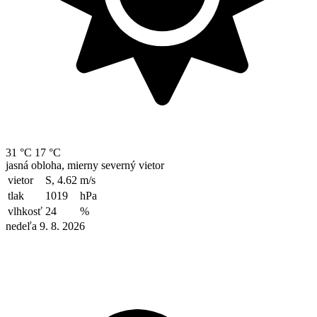
31 °C
17 °C
jasná obloha, mierny severný vietor
vietor
S, 4.62
m/s
tlak
1019
hPa
vlhkosť
24
%
nedeľa 9. 8. 2026