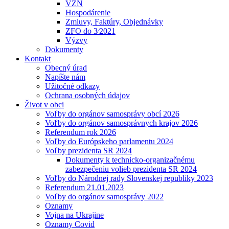
VZN
Hospodárenie
Zmluvy, Faktúry, Objednávky
ZFO do 3⁄2021
Výzvy
Dokumenty
Kontakt
Obecný úrad
Napíšte nám
Užitočné odkazy
Ochrana osobných údajov
Život v obci
Voľby do orgánov samosprávy obcí 2026
Voľby do orgánov samosprávnych krajov 2026
Referendum rok 2026
Voľby do Európskeho parlamentu 2024
Voľby prezidenta SR 2024
Dokumenty k technicko-organizačnému
zabezpečeniu volieb prezidenta SR 2024
Voľby do Národnej rady Slovenskej republiky 2023
Referendum 21.01.2023
Voľby do orgánov samosprávy 2022
Oznamy
Vojna na Ukrajine
Oznamy Covid