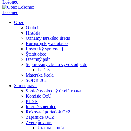
Lošonec
Lošonec
Obec
O obci
História
Oznamy farského úradu
Europrojekty a dotácie
Lošonský spravodaj
Štatút obce
Územný plán
Separovaný zber a vývoz odpadu
Letáky
Materská škola
SODB 2021
Samospráva
Spoločný obecný úrad Trnava
Komisie OcÚ
PHSR
Interné smernice
Rokovací poriadok OcZ
Zápisnice OCZ
Zverejňovanie
Úradná tabuľa