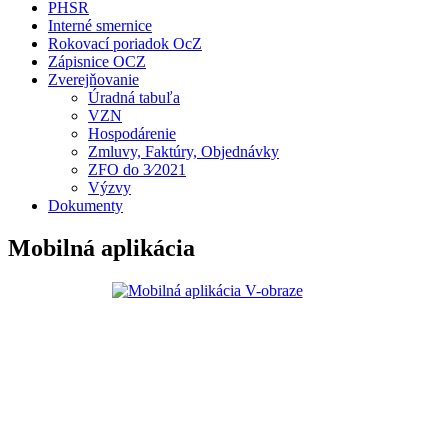
PHSR
Interné smernice
Rokovací poriadok OcZ
Zápisnice OCZ
Zverejňovanie
Úradná tabuľa
VZN
Hospodárenie
Zmluvy, Faktúry, Objednávky
ZFO do 3⁄2021
Výzvy
Dokumenty
Mobilná aplikácia