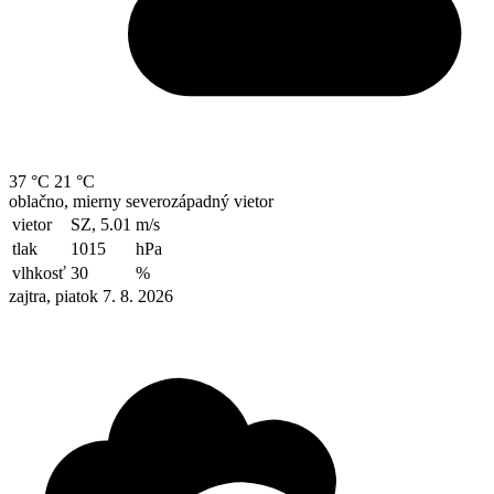
37 °C
21 °C
oblačno, mierny severozápadný vietor
vietor
SZ, 5.01
m/s
tlak
1015
hPa
vlhkosť
30
%
zajtra, piatok 7. 8. 2026