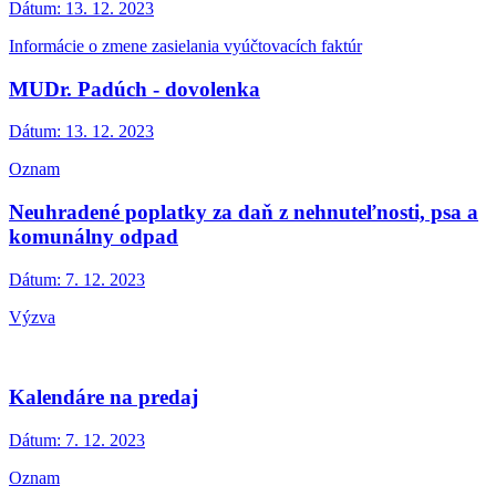
Dátum:
13. 12. 2023
Informácie o zmene zasielania vyúčtovacích faktúr
MUDr. Padúch - dovolenka
Dátum:
13. 12. 2023
Oznam
Neuhradené poplatky za daň z nehnuteľnosti, psa a
komunálny odpad
Dátum:
7. 12. 2023
Výzva
Kalendáre na predaj
Dátum:
7. 12. 2023
Oznam