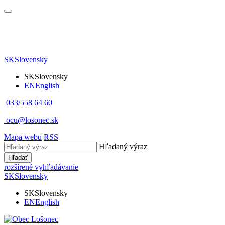
SK
Slovensky
SK
Slovensky
EN
English
033/558 64 60
ocu@losonec.sk
Mapa webu
RSS
Hľadaný výraz
Hľadať
rozšírené vyhľadávanie
SK
Slovensky
SK
Slovensky
EN
English