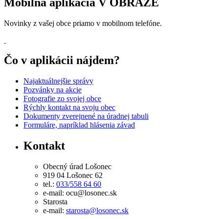
Mobilná aplikácia V OBRAZE
Novinky z vašej obce priamo v mobilnom telefóne.
Čo v aplikácii nájdem?
Najaktuálnejšie správy
Pozvánky na akcie
Fotografie zo svojej obce
Rýchly kontakt na svoju obec
Dokumenty zverejnené na úradnej tabuli
Formuláre, napríklad hlásenia závad
Kontakt
Obecný úrad Lošonec
919 04 Lošonec 62
tel.:
033/558 64 60
e-mail: ocu@losonec.sk
Starosta
e-mail:
starosta@losonec.sk