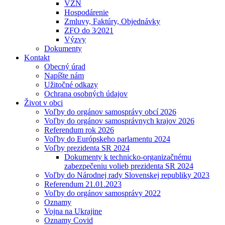
VZN
Hospodárenie
Zmluvy, Faktúry, Objednávky
ZFO do 3⁄2021
Výzvy
Dokumenty
Kontakt
Obecný úrad
Napíšte nám
Užitočné odkazy
Ochrana osobných údajov
Život v obci
Voľby do orgánov samosprávy obcí 2026
Voľby do orgánov samosprávnych krajov 2026
Referendum rok 2026
Voľby do Európskeho parlamentu 2024
Voľby prezidenta SR 2024
Dokumenty k technicko-organizačnému
zabezpečeniu volieb prezidenta SR 2024
Voľby do Národnej rady Slovenskej republiky 2023
Referendum 21.01.2023
Voľby do orgánov samosprávy 2022
Oznamy
Vojna na Ukrajine
Oznamy Covid