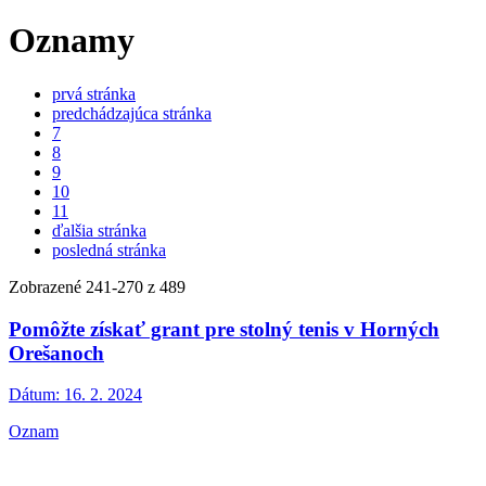
Oznamy
prvá stránka
predchádzajúca stránka
7
8
9
10
11
ďalšia stránka
posledná stránka
Zobrazené
241
-
270
z 489
Pomôžte získať grant pre stolný tenis v Horných
Orešanoch
Dátum:
16. 2. 2024
Oznam