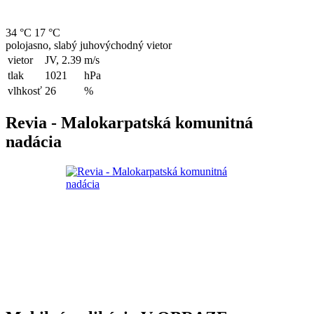
34 °C
17 °C
polojasno, slabý juhovýchodný vietor
vietor
JV, 2.39
m/s
tlak
1021
hPa
vlhkosť
26
%
Revia - Malokarpatská komunitná
nadácia