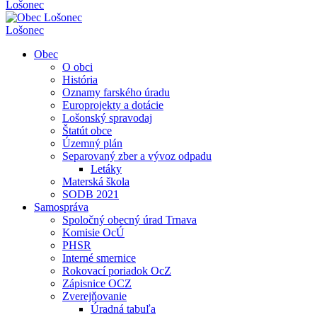
Lošonec
Lošonec
Obec
O obci
História
Oznamy farského úradu
Europrojekty a dotácie
Lošonský spravodaj
Štatút obce
Územný plán
Separovaný zber a vývoz odpadu
Letáky
Materská škola
SODB 2021
Samospráva
Spoločný obecný úrad Trnava
Komisie OcÚ
PHSR
Interné smernice
Rokovací poriadok OcZ
Zápisnice OCZ
Zverejňovanie
Úradná tabuľa