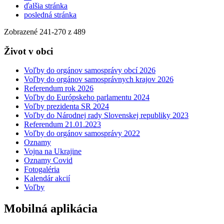
ďalšia stránka
posledná stránka
Zobrazené
241
-
270
z 489
Život v obci
Voľby do orgánov samosprávy obcí 2026
Voľby do orgánov samosprávnych krajov 2026
Referendum rok 2026
Voľby do Európskeho parlamentu 2024
Voľby prezidenta SR 2024
Voľby do Národnej rady Slovenskej republiky 2023
Referendum 21.01.2023
Voľby do orgánov samosprávy 2022
Oznamy
Vojna na Ukrajine
Oznamy Covid
Fotogaléria
Kalendár akcií
Voľby
Mobilná aplikácia