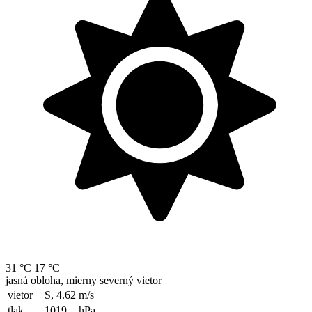
31 °C
17 °C
jasná obloha, mierny severný vietor
vietor
S, 4.62
m/s
tlak
1019
hPa