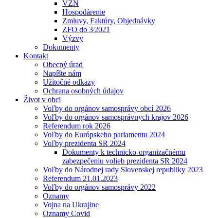
VZN
Hospodárenie
Zmluvy, Faktúry, Objednávky
ZFO do 3⁄2021
Výzvy
Dokumenty
Kontakt
Obecný úrad
Napíšte nám
Užitočné odkazy
Ochrana osobných údajov
Život v obci
Voľby do orgánov samosprávy obcí 2026
Voľby do orgánov samosprávnych krajov 2026
Referendum rok 2026
Voľby do Európskeho parlamentu 2024
Voľby prezidenta SR 2024
Dokumenty k technicko-organizačnému
zabezpečeniu volieb prezidenta SR 2024
Voľby do Národnej rady Slovenskej republiky 2023
Referendum 21.01.2023
Voľby do orgánov samosprávy 2022
Oznamy
Vojna na Ukrajine
Oznamy Covid