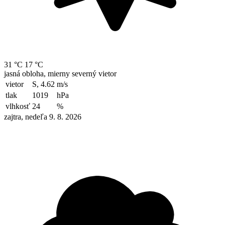
31 °C
17 °C
jasná obloha, mierny severný vietor
vietor
S, 4.62
m/s
tlak
1019
hPa
vlhkosť
24
%
zajtra, nedeľa 9. 8. 2026