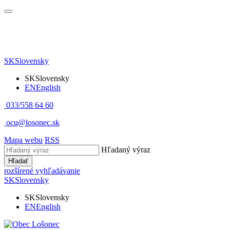
SK
Slovensky
SK
Slovensky
EN
English
033/558 64 60
ocu@losonec.sk
Mapa webu
RSS
Hľadaný výraz
Hľadať
rozšírené vyhľadávanie
SK
Slovensky
SK
Slovensky
EN
English