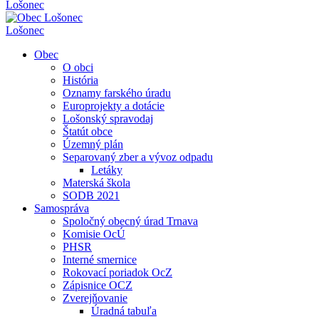
Lošonec
Lošonec
Obec
O obci
História
Oznamy farského úradu
Europrojekty a dotácie
Lošonský spravodaj
Štatút obce
Územný plán
Separovaný zber a vývoz odpadu
Letáky
Materská škola
SODB 2021
Samospráva
Spoločný obecný úrad Trnava
Komisie OcÚ
PHSR
Interné smernice
Rokovací poriadok OcZ
Zápisnice OCZ
Zverejňovanie
Úradná tabuľa