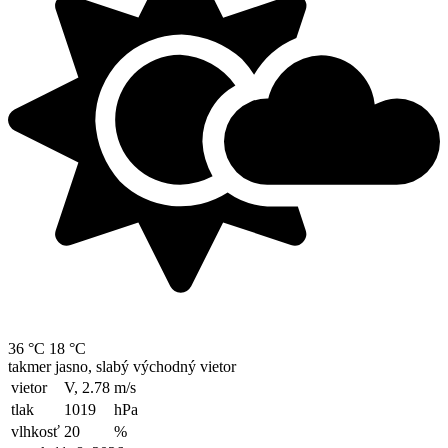
36 °C
18 °C
takmer jasno, slabý východný vietor
vietor
V, 2.78
m/s
tlak
1019
hPa
vlhkosť
20
%