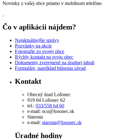
Novinky z vašej obce priamo v mobilnom telefóne.
Čo v aplikácii nájdem?
Najaktuálnejšie správy
Pozvánky na akcie
Fotografie zo svojej obce
Rýchly kontakt na svoju obec
Dokumenty zverejnené na úradnej tabuli
Formuláre, napríklad hlásenia závad
Kontakt
Obecný úrad Lošonec
919 04 Lošonec 62
tel.:
033/558 64 60
e-mail: ocu@losonec.sk
Starosta
e-mail:
starosta@losonec.sk
Úradné hodiny