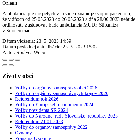
Oznam
Ambulancia pre dospelých v Trstíne oznamuje svojim pacientom,
že v dňoch od 25.05.2023 do 26.05.2023 a dňa 28.06.2023 nebude
ordinovať. Zastupovať bude ambulancia MUDr. Stipanitza
v Smoleniciach.
Dátum vloženia:
23. 5. 2023 14:59
Dátum poslednej aktualizácie:
23. 5. 2023 15:02
Autor:
Správca Webu
Život v obci
Voľby do orgánov samosprávy obcí 2026
Voľby do orgánov samosprávnych krajov 2026
Referendum rok 2026
Voľby do Európskeho parlamentu 2024
Voľby prezidenta SR 2024
Voľby do Národnej rady Slovenskej republiky 2023
Referendum 21.01.2023
Voľby do orgánov samosprávy 2022
Oznamy
Vojna na Ukrajine