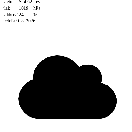
vietor
S, 4.62
m/s
tlak
1019
hPa
vlhkosť
24
%
nedeľa 9. 8. 2026