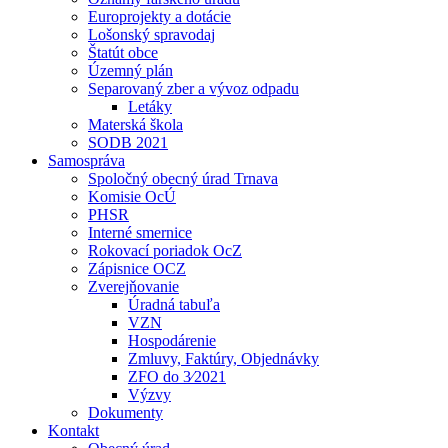
Europrojekty a dotácie
Lošonský spravodaj
Štatút obce
Územný plán
Separovaný zber a vývoz odpadu
Letáky
Materská škola
SODB 2021
Samospráva
Spoločný obecný úrad Trnava
Komisie OcÚ
PHSR
Interné smernice
Rokovací poriadok OcZ
Zápisnice OCZ
Zverejňovanie
Úradná tabuľa
VZN
Hospodárenie
Zmluvy, Faktúry, Objednávky
ZFO do 3⁄2021
Výzvy
Dokumenty
Kontakt