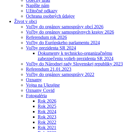
Obecný úrad
Napíšte nám
Užitočné odkazy
Ochrana osobných údajov
Život v obci
Voľby do orgánov samosprávy obcí 2026
Voľby do orgánov samosprávnych krajov 2026
Referendum rok 2026
Voľby do Európskeho parlamentu 2024
Voľby prezidenta SR 2024
Dokumenty k technicko-organizačnému
zabezpečeniu volieb prezidenta SR 2024
Voľby do Národnej rady Slovenskej republiky 2023
Referendum 21.01.2023
Voľby do orgánov samosprávy 2022
Oznamy
Vojna na Ukrajine
Oznamy Covid
Fotogaléria
Rok 2026
Rok 2025
Rok 2024
Rok 2023
Rok 2022
Rok 2021