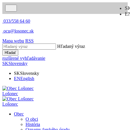
S
E
033/558 64 60
ocu@losonec.sk
Mapa webu
RSS
Hľadaný výraz
Hľadať
rozšírené vyhľadávanie
SK
Slovensky
SK
Slovensky
EN
English
Lošonec
Lošonec
Obec
O obci
História
Oznamy farského úradu