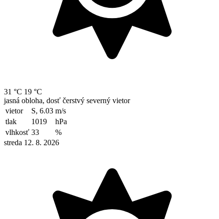
31 °C
19 °C
jasná obloha, dosť čerstvý severný vietor
vietor
S, 6.03
m/s
tlak
1019
hPa
vlhkosť
33
%
streda 12. 8. 2026