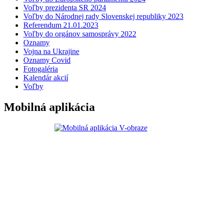
Voľby prezidenta SR 2024
Voľby do Národnej rady Slovenskej republiky 2023
Referendum 21.01.2023
Voľby do orgánov samosprávy 2022
Oznamy
Vojna na Ukrajine
Oznamy Covid
Fotogaléria
Kalendár akcií
Voľby
Mobilná aplikácia