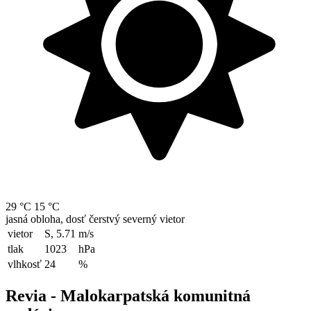
29 °C
15 °C
jasná obloha, dosť čerstvý severný vietor
vietor
S, 5.71
m/s
tlak
1023
hPa
vlhkosť
24
%
Revia - Malokarpatská komunitná