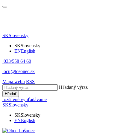
SK
Slovensky
SK
Slovensky
EN
English
033/558 64 60
ocu@losonec.sk
Mapa webu
RSS
Hľadaný výraz
Hľadať
rozšírené vyhľadávanie
SK
Slovensky
SK
Slovensky
EN
English