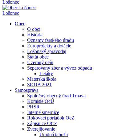
Lošonec
Lošonec
Obec
O obci
História
Oznamy farského úradu
Europrojekty a dotácie
Lošonský spravodaj
Štatút obce
Územný plán
Separovaný zber a vývoz odpadu
Letáky
Materská škola
SODB 2021
Samospráva
Spoločný obecný úrad Trnava
Komisie OcÚ
PHSR
Interné smernice
Rokovací poriadok OcZ
Zápisnice OCZ
Zverejňovanie
Úradná tabuľa