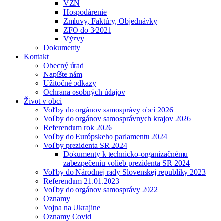
VZN
Hospodárenie
Zmluvy, Faktúry, Objednávky
ZFO do 3⁄2021
Výzvy
Dokumenty
Kontakt
Obecný úrad
Napíšte nám
Užitočné odkazy
Ochrana osobných údajov
Život v obci
Voľby do orgánov samosprávy obcí 2026
Voľby do orgánov samosprávnych krajov 2026
Referendum rok 2026
Voľby do Európskeho parlamentu 2024
Voľby prezidenta SR 2024
Dokumenty k technicko-organizačnému
zabezpečeniu volieb prezidenta SR 2024
Voľby do Národnej rady Slovenskej republiky 2023
Referendum 21.01.2023
Voľby do orgánov samosprávy 2022
Oznamy
Vojna na Ukrajine
Oznamy Covid