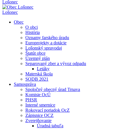
Lošonec
Lošonec
Obec
O obci
História
Oznamy farského úradu
Europrojekty a dotácie
Lošonský spravodaj
Štatút obce
Územný plán
Separovaný zber a vývoz odpadu
Letáky
Materská škola
SODB 2021
Samospráva
Spoločný obecný úrad Trnava
Komisie OcÚ
PHSR
Interné smernice
Rokovací poriadok OcZ
Zápisnice OCZ
Zverejňovanie
Úradná tabuľa