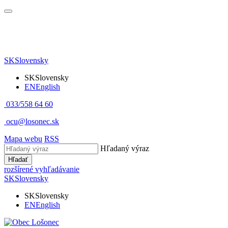
SK
Slovensky
SK
Slovensky
EN
English
033/558 64 60
ocu@losonec.sk
Mapa webu
RSS
Hľadaný výraz
Hľadať
rozšírené vyhľadávanie
SK
Slovensky
SK
Slovensky
EN
English