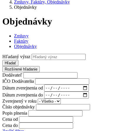
Zmluvy, Faktúry, Objednávky
Objednávky
Objednávky
Zmluvy
Faktúry
Objednávky
Hľadaný výraz
Hľadať
Rozšírené hľadanie
Dodávateľ
IČO Dodávatelia
Dátum zverejnenia od
Dátum zverejnenia do
Zverejnený v roku
Číslo objednávky
Popis plnenia
Cena od
Cena do