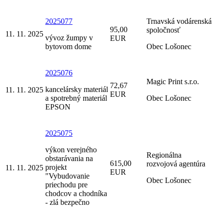
2025077
Trnavská vodárenská
95,00
spoločnosť
11. 11. 2025
vývoz žumpy v
EUR
bytovom dome
Obec Lošonec
2025076
Magic Print s.r.o.
72,67
kancelársky materiál
11. 11. 2025
EUR
a spotrebný materiál
Obec Lošonec
EPSON
2025075
výkon verejného
Regionálna
obstarávania na
615,00
rozvojová agentúra
projekt
11. 11. 2025
EUR
"Vybudovanie
Obec Lošonec
priechodu pre
chodcov a chodníka
- zlá bezpečno