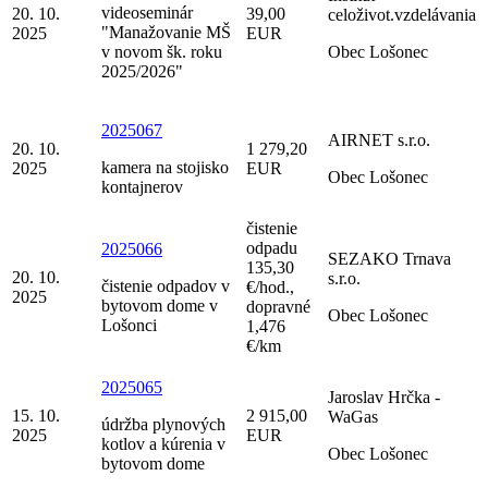
videoseminár
20. 10.
39,00
celoživot.vzdelávania
"Manažovanie MŠ
2025
EUR
v novom šk. roku
Obec Lošonec
2025/2026"
2025067
AIRNET s.r.o.
20. 10.
1 279,20
kamera na stojisko
2025
EUR
Obec Lošonec
kontajnerov
čistenie
odpadu
2025066
SEZAKO Trnava
135,30
20. 10.
s.r.o.
čistenie odpadov v
€/hod.,
2025
bytovom dome v
dopravné
Obec Lošonec
Lošonci
1,476
€/km
2025065
Jaroslav Hrčka -
15. 10.
2 915,00
WaGas
údržba plynových
2025
EUR
kotlov a kúrenia v
Obec Lošonec
bytovom dome