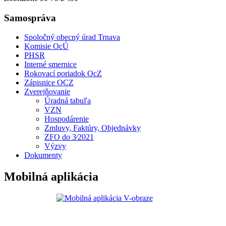
Samospráva
Spoločný obecný úrad Trnava
Komisie OcÚ
PHSR
Interné smernice
Rokovací poriadok OcZ
Zápisnice OCZ
Zverejňovanie
Úradná tabuľa
VZN
Hospodárenie
Zmluvy, Faktúry, Objednávky
ZFO do 3⁄2021
Výzvy
Dokumenty
Mobilná aplikácia