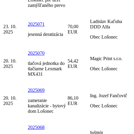
zamýšľaného prevo
Ladislav Kaľuha
2025071
23. 10.
70,00
DDD Alfa
2025
EUR
jesenná deratizácia
Obec Lošonec
2025070
Magic Print s.r.o.
20. 10.
54,42
tlačová jednotka do
2025
EUR
tlačiarne Lexmark
Obec Lošonec
MX431
2025069
Ing. Jozef Fančovič
20. 10.
86,10
zameranie
2025
EUR
kanalizácie - bytový
Obec Lošonec
dom Lošonec
2025068
Inštitút