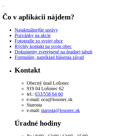
Čo v aplikácii nájdem?
Najaktuálnejšie správy
Pozvánky na akcie
Fotografie zo svojej obce
Rýchly kontakt na svoju obec
Dokumenty zverejnené na úradnej tabuli
Formuláre, napríklad hlásenia závad
Kontakt
Obecný úrad Lošonec
919 04 Lošonec 62
tel.:
033/558 64 60
e-mail: ocu@losonec.sk
Starosta
e-mail:
starosta@losonec.sk
Úradné hodiny