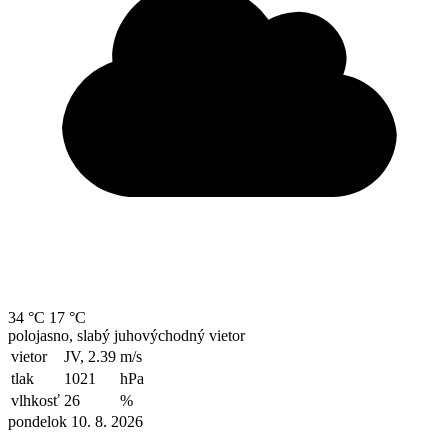
34 °C
17 °C
polojasno, slabý juhovýchodný vietor
vietor
JV, 2.39
m/s
tlak
1021
hPa
vlhkosť
26
%
pondelok 10. 8. 2026