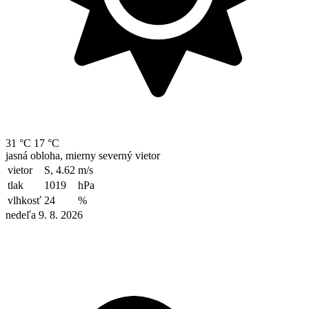
31 °C
17 °C
jasná obloha, mierny severný vietor
vietor
S, 4.62
m/s
tlak
1019
hPa
vlhkosť
24
%
nedeľa 9. 8. 2026