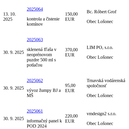
2025064
Bc. Róbert Grof
13. 10.
150,00
kontrola a čistenie
2025
EUR
Obec Lošonec
komínov
2025063
LIM PO, s.r.o.
sklenená fľaša v
370,00
30. 9. 2025
neoprénovom
EUR
Obec Lošonec
puzdre 500 ml s
potlačou
2025062
Trnavská vodárenská
95,00
spoločnosť
30. 9. 2025
vývoz žumpy BJ a
EUR
MŠ
Obec Lošonec
2025061
vmdesign2 s.r.o.
220,00
30. 9. 2025
informačný panel k
EUR
Obec Lošonec
POD 2024