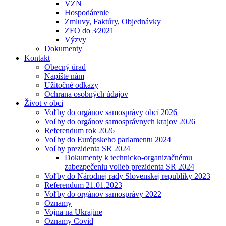
VZN
Hospodárenie
Zmluvy, Faktúry, Objednávky
ZFO do 3⁄2021
Výzvy
Dokumenty
Kontakt
Obecný úrad
Napíšte nám
Užitočné odkazy
Ochrana osobných údajov
Život v obci
Voľby do orgánov samosprávy obcí 2026
Voľby do orgánov samosprávnych krajov 2026
Referendum rok 2026
Voľby do Európskeho parlamentu 2024
Voľby prezidenta SR 2024
Dokumenty k technicko-organizačnému
zabezpečeniu volieb prezidenta SR 2024
Voľby do Národnej rady Slovenskej republiky 2023
Referendum 21.01.2023
Voľby do orgánov samosprávy 2022
Oznamy
Vojna na Ukrajine
Oznamy Covid