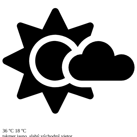
36 °C
18 °C
takmer jasno, slabý východný vietor