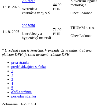
2025057
Slovenská legálna
44,00
metrológia
15. 8. 2025
overenie a
EUR
kalibrácia váhy v ŠJ
Obec Lošonec
2025056
TRUMM s. r. o.
71,09
11. 8. 2025
kancelársky a
EUR
Obec Lošonec
hygienický materiál
* Uvedená cena je konečná. V prípade, že je zmluvná strana
platcom DPH, je cena uvedená vrátane DPH.
prvá stránka
predchádzajúca stránka
1
2
3
4
5
ďalšia stránka
posledná stránka
Zobrazené
51
-
75
z 451