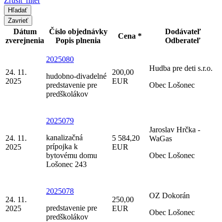
Zrušiť filter
Zavrieť
Dátum
Číslo objednávky
Dodávateľ
Cena *
zverejnenia
Popis plnenia
Odberateľ
2025080
Hudba pre deti s.r.o.
24. 11.
200,00
hudobno-divadelné
2025
EUR
predstavenie pre
Obec Lošonec
predškolákov
2025079
Jaroslav Hrčka -
kanalizačná
24. 11.
5 584,20
WaGas
prípojka k
2025
EUR
bytovému domu
Obec Lošonec
Lošonec 243
2025078
OZ Dokorán
24. 11.
250,00
predstavenie pre
2025
EUR
Obec Lošonec
predškolákov