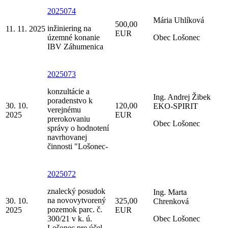
2025074
Mária Uhlíková
500,00
inžiniering na
11. 11. 2025
EUR
územné konanie
Obec Lošonec
IBV Záhumenica
2025073
konzultácie a
Ing. Andrej Žibek
poradenstvo k
30. 10.
120,00
EKO-SPIRIT
verejnému
2025
EUR
prerokovaniu
Obec Lošonec
správy o hodnotení
navrhovanej
činnosti "Lošonec-
2025072
znalecký posudok
Ing. Marta
na novovytvorený
30. 10.
325,00
Chrenková
pozemok parc. č.
2025
EUR
300/21 v k. ú.
Obec Lošonec
Lošonec pre účel