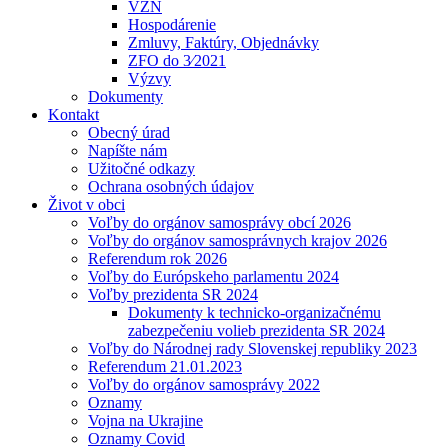
VZN
Hospodárenie
Zmluvy, Faktúry, Objednávky
ZFO do 3⁄2021
Výzvy
Dokumenty
Kontakt
Obecný úrad
Napíšte nám
Užitočné odkazy
Ochrana osobných údajov
Život v obci
Voľby do orgánov samosprávy obcí 2026
Voľby do orgánov samosprávnych krajov 2026
Referendum rok 2026
Voľby do Európskeho parlamentu 2024
Voľby prezidenta SR 2024
Dokumenty k technicko-organizačnému
zabezpečeniu volieb prezidenta SR 2024
Voľby do Národnej rady Slovenskej republiky 2023
Referendum 21.01.2023
Voľby do orgánov samosprávy 2022
Oznamy
Vojna na Ukrajine
Oznamy Covid