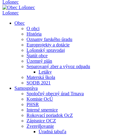
Lošonec
Lošonec
Obec
O obci
História
Oznamy farského úradu
Europrojekty a dotácie
Lošonský spravodaj
Štatút obce
Územný plán
Separovaný zber a vývoz odpadu
Letáky
Materská škola
SODB 2021
Samospráva
Spoločný obecný úrad Trnava
Komisie OcÚ
PHSR
Interné smernice
Rokovací poriadok OcZ
Zápisnice OCZ
Zverejňovanie
Úradná tabuľa