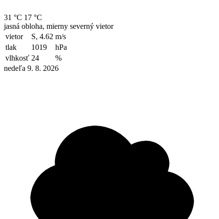
31 °C
17 °C
jasná obloha, mierny severný vietor
vietor
S, 4.62
m/s
tlak
1019
hPa
vlhkosť
24
%
nedeľa 9. 8. 2026