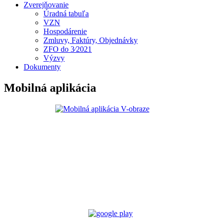
Zverejňovanie
Úradná tabuľa
VZN
Hospodárenie
Zmluvy, Faktúry, Objednávky
ZFO do 3⁄2021
Výzvy
Dokumenty
Mobilná aplikácia