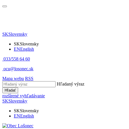
SK
Slovensky
SK
Slovensky
EN
English
033/558 64 60
ocu@losonec.sk
Mapa webu
RSS
Hľadaný výraz
Hľadať
rozšírené vyhľadávanie
SK
Slovensky
SK
Slovensky
EN
English