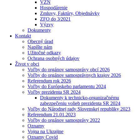
VZN
Hospodárenie
Zmluvy, Faktúry, Objednávky
ZFO do 3⁄2021
Výzvy
Dokumenty
Kontakt
Obecný úrad
Napíšte nám
Užitočné odkazy
Ochrana osobných údajov
Život v obci
Voľby do orgánov samosprávy obcí 2026
Voľby do orgánov samosprávnych krajov 2026
Referendum rok 2026
Voľby do Európskeho parlamentu 2024
Voľby prezidenta SR 2024
Dokumenty k technicko-organizačnému
zabezpečeniu volieb prezidenta SR 2024
Voľby do Národnej rady Slovenskej republiky 2023
Referendum 21.01.2023
Voľby do orgánov samosprávy 2022
Oznamy
Vojna na Ukrajine
Oznamy Covid