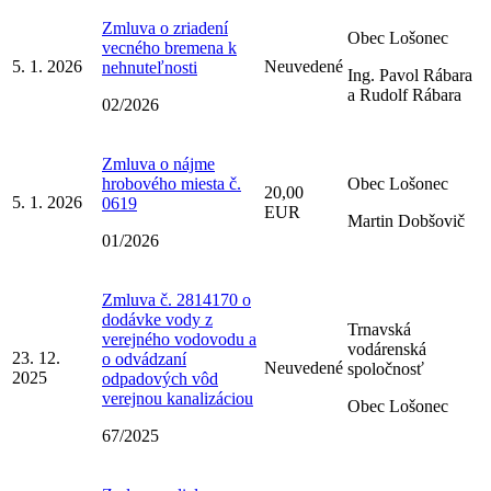
Zmluva o zriadení
Obec Lošonec
vecného bremena k
5. 1. 2026
Neuvedené
nehnuteľnosti
Ing. Pavol Rábara
a Rudolf Rábara
02/2026
Zmluva o nájme
hrobového miesta č.
Obec Lošonec
20,00
5. 1. 2026
0619
EUR
Martin Dobšovič
01/2026
Zmluva č. 2814170 o
dodávke vody z
Trnavská
verejného vodovodu a
vodárenská
23. 12.
o odvádzaní
Neuvedené
spoločnosť
2025
odpadových vôd
verejnou kanalizáciou
Obec Lošonec
67/2025