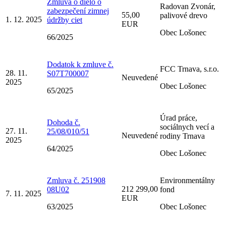
Zmluva o dielo o
Radovan Zvonár,
zabezpečení zimnej
55,00
palivové drevo
1. 12. 2025
údržby ciet
EUR
Obec Lošonec
66/2025
Dodatok k zmluve č.
FCC Trnava, s.r.o.
28. 11.
S07T700007
Neuvedené
2025
Obec Lošonec
65/2025
Úrad práce,
Dohoda č.
sociálnych vecí a
27. 11.
25/08/010/51
Neuvedené
rodiny Trnava
2025
64/2025
Obec Lošonec
Zmluva č. 251908
Environmentálny
212 299,00
08U02
fond
7. 11. 2025
EUR
63/2025
Obec Lošonec