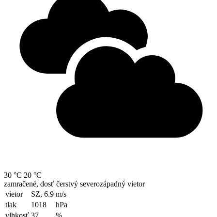
30 °C
20 °C
zamračené, dosť čerstvý severozápadný vietor
vietor
SZ, 6.9
m/s
tlak
1018
hPa
vlhkosť
37
%