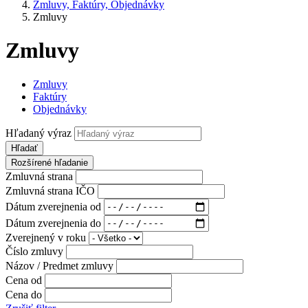
Zmluvy, Faktúry, Objednávky
Zmluvy
Zmluvy
Zmluvy
Faktúry
Objednávky
Hľadaný výraz
Hľadať
Rozšírené hľadanie
Zmluvná strana
Zmluvná strana IČO
Dátum zverejnenia od
Dátum zverejnenia do
Zverejnený v roku
Číslo zmluvy
Názov / Predmet zmluvy
Cena od
Cena do