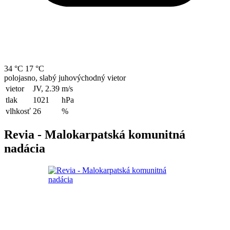
34 °C
17 °C
polojasno, slabý juhovýchodný vietor
vietor
JV, 2.39
m/s
tlak
1021
hPa
vlhkosť
26
%
Revia - Malokarpatská komunitná
nadácia