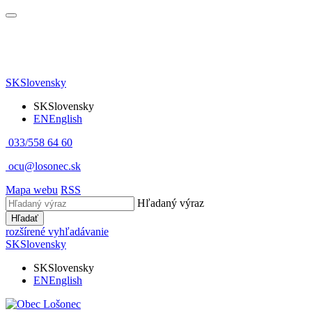
SK
Slovensky
SK
Slovensky
EN
English
033/558 64 60
ocu@losonec.sk
Mapa webu
RSS
Hľadaný výraz
Hľadať
rozšírené vyhľadávanie
SK
Slovensky
SK
Slovensky
EN
English