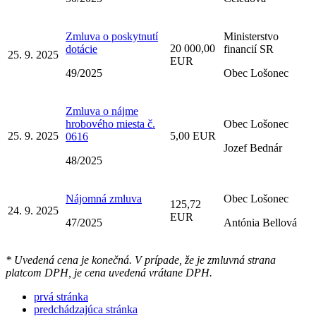
Zmluva o poskytnutí
Ministerstvo
20 000,00
dotácie
financií SR
25. 9. 2025
EUR
49/2025
Obec Lošonec
Zmluva o nájme
hrobového miesta č.
Obec Lošonec
25. 9. 2025
5,00 EUR
0616
Jozef Bednár
48/2025
Nájomná zmluva
Obec Lošonec
125,72
24. 9. 2025
EUR
47/2025
Antónia Bellová
* Uvedená cena je konečná. V prípade, že je zmluvná strana
platcom DPH, je cena uvedená vrátane DPH.
prvá stránka
predchádzajúca stránka