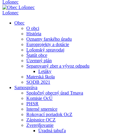
Lošonec
Lošonec
Obec
O obci
História
Oznamy farského úradu
Europrojekty a dotácie
Lošonský spravodaj
Štatút obce
Územný plán
Separovaný zber a vývoz odpadu
Letáky
Materská škola
SODB 2021
Samospráva
Spoločný obecný úrad Trnava
Komisie OcÚ
PHSR
Interné smernice
Rokovací poriadok OcZ
Zápisnice OCZ
Zverejňovanie
Úradná tabuľa