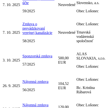
účte
Slovensko, a.s.
7. 10. 2025
Neuvedené
59/2025
Obec Lošonec
Zmluva o
Obec Lošonec
prevádzkovaní
Trnavská
7. 10. 2025
Neuvedené
verejnej kanalizácie
vodárenská
58/2025
spoločnosť
ALAS
Sponzorská zmluva
500,00
SLOVAKIA, s.r.o.
3. 10. 2025
EUR
57/2025
Obec Lošonec
Obec Lošonec
Nájomná zmluva
104,52
26. 9. 2025
Bc. Kristína
EUR
56/2025
Rábarová
Nájomná zmluva
Obec Lošonec
120,00