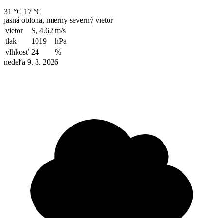
31 °C
17 °C
jasná obloha, mierny severný vietor
vietor
S, 4.62
m/s
tlak
1019
hPa
vlhkosť
24
%
nedeľa 9. 8. 2026