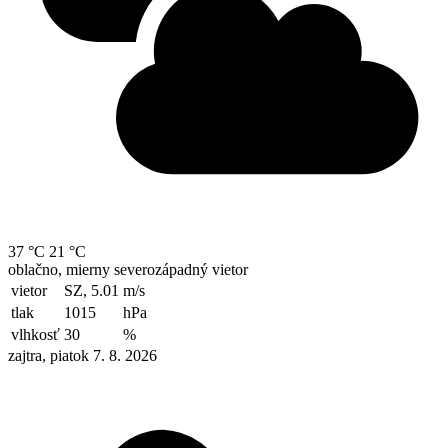
37 °C
21 °C
oblačno, mierny severozápadný vietor
vietor
SZ, 5.01
m/s
tlak
1015
hPa
vlhkosť
30
%
zajtra, piatok 7. 8. 2026