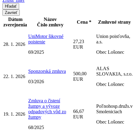
Zrušiť filter
Zavrieť
Dátum
Názov
Cena *
Zmluvné strany
zverejnenia
Číslo zmluvy
UniMotor šikovné
Union poisťovňa,
27,23
poistenie
a.s.
28. 1. 2026
EUR
69/2025
Obec Lošonec
ALAS
Sponzorská zmluva
500,00
SLOVAKIA, s.r.o.
22. 1. 2026
EUR
03/2026
Obec Lošonec
Zmluva o čistení
žumpy a vývoze
Poľnohosp.družs.v
66,67
odpadových vôd zo
Smoleniciach
19. 1. 2026
EUR
žumpy
Obec Lošonec
68/2025