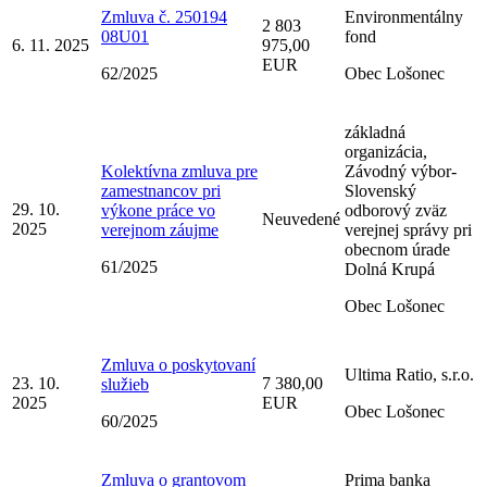
Zmluva č. 250194
Environmentálny
2 803
08U01
fond
6. 11. 2025
975,00
EUR
62/2025
Obec Lošonec
základná
organizácia,
Kolektívna zmluva pre
Závodný výbor-
zamestnancov pri
Slovenský
29. 10.
výkone práce vo
odborový zväz
Neuvedené
2025
verejnom záujme
verejnej správy pri
obecnom úrade
61/2025
Dolná Krupá
Obec Lošonec
Zmluva o poskytovaní
Ultima Ratio, s.r.o.
23. 10.
7 380,00
služieb
2025
EUR
Obec Lošonec
60/2025
Zmluva o grantovom
Prima banka