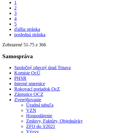
1
2
3
4
5
ďalšia stránka
posledná stránka
Zobrazené
51
-
75
z 366
Samospráva
Spoločný obecný úrad Trnava
Komisie OcÚ
PHSR
Interné smernice
Rokovací poriadok OcZ
Zápisnice OCZ
Zverejňovanie
Úradná tabuľa
VZN
Hospodárenie
Zmluvy, Faktúry, Objednávky
ZFO do 3⁄2021
Výzvy