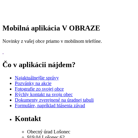
Mobilná aplikácia V OBRAZE
Novinky z vašej obce priamo v mobilnom telefóne.
Čo v aplikácii nájdem?
Najaktuálnejšie správy
Pozvánky na akcie
Fotografie zo svojej obce
Rýchly kontakt na svoju obec
Dokumenty zverejnené na úradnej tabuli
Formuláre, napríklad hlásenia závad
Kontakt
Obecný úrad Lošonec
919 04 Lošonec 62