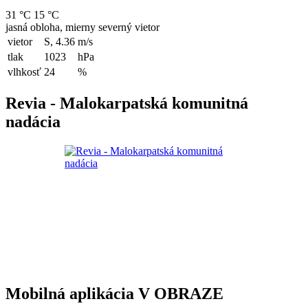
31 °C
15 °C
jasná obloha, mierny severný vietor
vietor
S, 4.36
m/s
tlak
1023
hPa
vlhkosť
24
%
Revia - Malokarpatská komunitná
nadácia
Mobilná aplikácia V OBRAZE