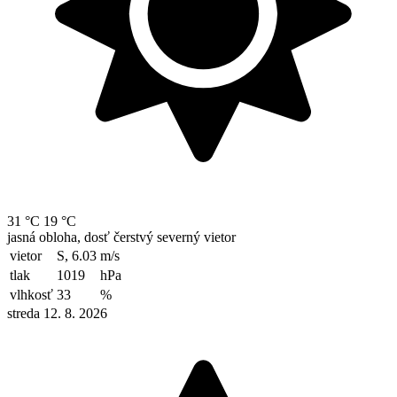
31 °C
19 °C
jasná obloha, dosť čerstvý severný vietor
vietor
S, 6.03
m/s
tlak
1019
hPa
vlhkosť
33
%
streda 12. 8. 2026