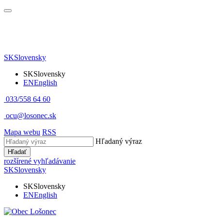
SK
Slovensky
SK
Slovensky
EN
English
033/558 64 60
ocu@losonec.sk
Mapa webu
RSS
Hľadaný výraz
Hľadať
rozšírené vyhľadávanie
SK
Slovensky
SK
Slovensky
EN
English