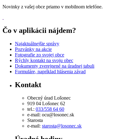
Novinky z vašej obce priamo v mobilnom telefóne.
Čo v aplikácii nájdem?
Najaktuálnejšie správy
Pozvánky na akcie
Fotografie zo svojej obce
Rýchly kontakt na svoju obec
Dokumenty zverejnené na úradnej tabuli
Formuláre, napríklad hlásenia závad
Kontakt
Obecný úrad Lošonec
919 04 Lošonec 62
tel.:
033/558 64 60
e-mail: ocu@losonec.sk
Starosta
e-mail:
starosta@losonec.sk
Úradné hodiny