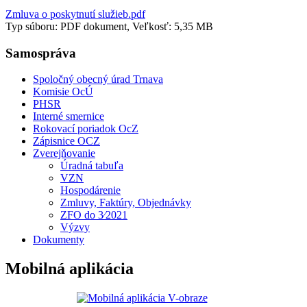
Zmluva o poskytnutí služieb.pdf
Typ súboru: PDF dokument, Veľkosť: 5,35 MB
Samospráva
Spoločný obecný úrad Trnava
Komisie OcÚ
PHSR
Interné smernice
Rokovací poriadok OcZ
Zápisnice OCZ
Zverejňovanie
Úradná tabuľa
VZN
Hospodárenie
Zmluvy, Faktúry, Objednávky
ZFO do 3⁄2021
Výzvy
Dokumenty
Mobilná aplikácia