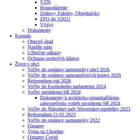
VZN
Hospodárenie
Zmluvy, Faktúry, Objednávky
ZFO do 3⁄2021
Výzvy
Dokumenty
Kontakt
Obecný úrad
Napíšte nám
Užitočné odkazy
Ochrana osobných údajov
Život v obci
Voľby do orgánov samosprávy obcí 2026
Voľby do orgánov samosprávnych krajov 2026
Referendum rok 2026
Voľby do Európskeho parlamentu 2024
Voľby prezidenta SR 2024
Dokumenty k technicko-organizačnému
zabezpečeniu volieb prezidenta SR 2024
Voľby do Národnej rady Slovenskej republiky 2023
Referendum 21.01.2023
Voľby do orgánov samosprávy 2022
Oznamy
Vojna na Ukrajine
Oznamy Covid