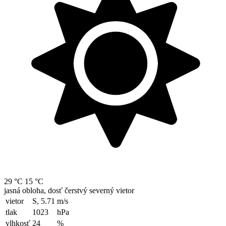
29 °C
15 °C
jasná obloha, dosť čerstvý severný vietor
vietor
S, 5.71
m/s
tlak
1023
hPa
vlhkosť
24
%