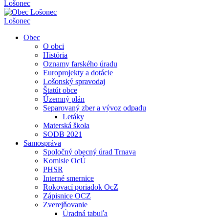
Lošonec
Lošonec
Obec
O obci
História
Oznamy farského úradu
Europrojekty a dotácie
Lošonský spravodaj
Štatút obce
Územný plán
Separovaný zber a vývoz odpadu
Letáky
Materská škola
SODB 2021
Samospráva
Spoločný obecný úrad Trnava
Komisie OcÚ
PHSR
Interné smernice
Rokovací poriadok OcZ
Zápisnice OCZ
Zverejňovanie
Úradná tabuľa