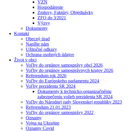
VZN
Hospodárenie
Zmluvy, Faktúry, Objednávky
ZFO do 3⁄2021
Výzvy
Dokumenty
Kontakt
Obecný úrad
Napíšte nám
Užitočné odkazy
Ochrana osobných údajov
Život v obci
Voľby do orgánov samosprávy obcí 2026
Voľby do orgánov samosprávnych krajov 2026
Referendum rok 2026
Voľby do Európskeho parlamentu 2024
Voľby prezidenta SR 2024
Dokumenty k technicko-organizačnému
zabezpečeniu volieb prezidenta SR 2024
Voľby do Národnej rady Slovenskej republiky 2023
Referendum 21.01.2023
Voľby do orgánov samosprávy 2022
Oznamy
Vojna na Ukrajine
Oznamy Covid