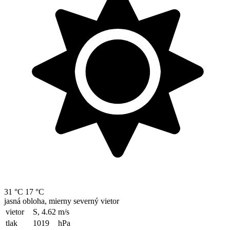
31 °C
17 °C
jasná obloha, mierny severný vietor
vietor
S, 4.62
m/s
tlak
1019
hPa