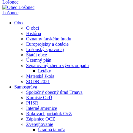
Lošonec
Lošonec
Obec
O obci
História
Oznamy farského úradu
Europrojekty a dotácie
Lošonský spravodaj
Štatút obce
Územný plán
Separovaný zber a vývoz odpadu
Letáky
Materská škola
SODB 2021
Samospráva
Spoločný obecný úrad Trnava
Komisie OcÚ
PHSR
Interné smernice
Rokovací poriadok OcZ
Zápisnice OCZ
Zverejňovanie
Úradná tabuľa