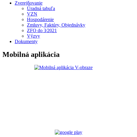
Zverejňovanie
Úradná tabuľa
VZN
Hospodárenie
Zmluvy, Faktúry, Objednávky
ZFO do 3⁄2021
Výzvy
Dokumenty
Mobilná aplikácia