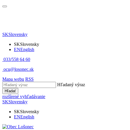
SK
Slovensky
SK
Slovensky
EN
English
033/558 64 60
ocu@losonec.sk
Mapa webu
RSS
Hľadaný výraz
Hľadať
rozšírené vyhľadávanie
SK
Slovensky
SK
Slovensky
EN
English