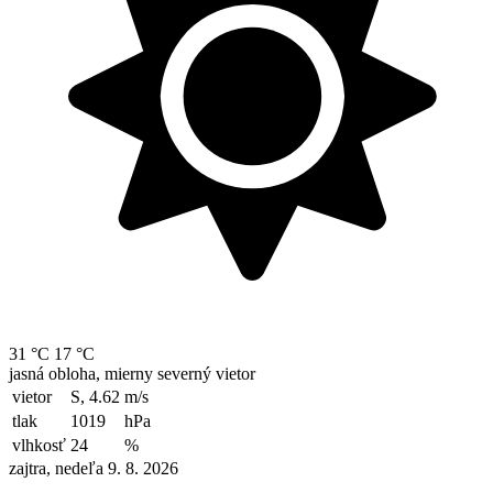
31 °C
17 °C
jasná obloha, mierny severný vietor
vietor
S, 4.62
m/s
tlak
1019
hPa
vlhkosť
24
%
zajtra, nedeľa 9. 8. 2026