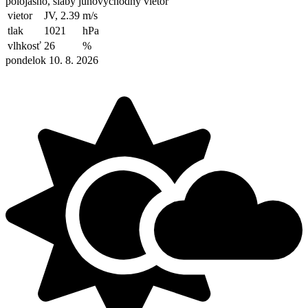
polojasno, slabý juhovýchodný vietor
vietor
JV, 2.39
m/s
tlak
1021
hPa
vlhkosť
26
%
pondelok 10. 8. 2026