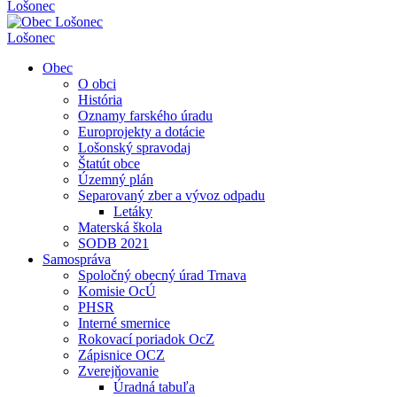
Lošonec
Lošonec
Obec
O obci
História
Oznamy farského úradu
Europrojekty a dotácie
Lošonský spravodaj
Štatút obce
Územný plán
Separovaný zber a vývoz odpadu
Letáky
Materská škola
SODB 2021
Samospráva
Spoločný obecný úrad Trnava
Komisie OcÚ
PHSR
Interné smernice
Rokovací poriadok OcZ
Zápisnice OCZ
Zverejňovanie
Úradná tabuľa