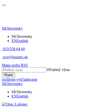
SK
Slovensky
SK
Slovensky
EN
English
033/558 64 60
ocu@losonec.sk
Mapa webu
RSS
Hľadaný výraz
Hľadať
rozšírené vyhľadávanie
SK
Slovensky
SK
Slovensky
EN
English