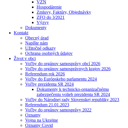
VZN
Hospodárenie
Zmluvy, Faktúry, Objednávky
ZFO do 3⁄2021
Výzvy
Dokumenty
Kontakt
Obecný úrad
Napíšte nám
Užitočné odkazy
Ochrana osobných údajov
Život v obci
Voľby do orgánov samosprávy obcí 2026
Voľby do orgánov samosprávnych krajov 2026
Referendum rok 2026
Voľby do Európskeho parlamentu 2024
Voľby prezidenta SR 2024
Dokumenty k technicko-organizačnému
zabezpečeniu volieb prezidenta SR 2024
Voľby do Národnej rady Slovenskej republiky 2023
Referendum 21.01.2023
Voľby do orgánov samosprávy 2022
Oznamy
Vojna na Ukrajine
Oznamy Covid