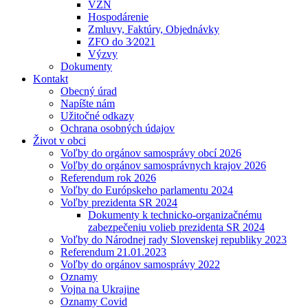
VZN
Hospodárenie
Zmluvy, Faktúry, Objednávky
ZFO do 3⁄2021
Výzvy
Dokumenty
Kontakt
Obecný úrad
Napíšte nám
Užitočné odkazy
Ochrana osobných údajov
Život v obci
Voľby do orgánov samosprávy obcí 2026
Voľby do orgánov samosprávnych krajov 2026
Referendum rok 2026
Voľby do Európskeho parlamentu 2024
Voľby prezidenta SR 2024
Dokumenty k technicko-organizačnému
zabezpečeniu volieb prezidenta SR 2024
Voľby do Národnej rady Slovenskej republiky 2023
Referendum 21.01.2023
Voľby do orgánov samosprávy 2022
Oznamy
Vojna na Ukrajine
Oznamy Covid