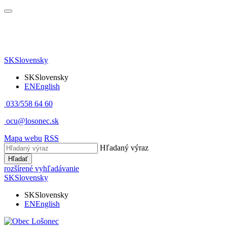
SK
Slovensky
SK
Slovensky
EN
English
033/558 64 60
ocu@losonec.sk
Mapa webu
RSS
Hľadaný výraz
Hľadať
rozšírené vyhľadávanie
SK
Slovensky
SK
Slovensky
EN
English