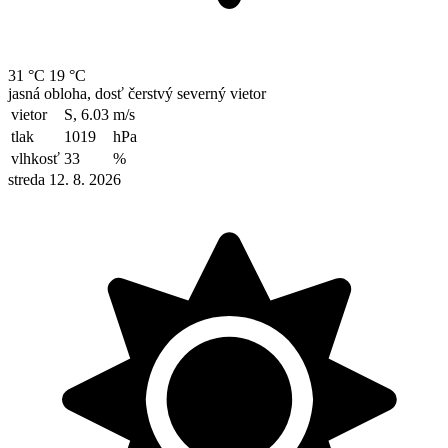
31 °C
19 °C
jasná obloha, dosť čerstvý severný vietor
vietor
S, 6.03
m/s
tlak
1019
hPa
vlhkosť
33
%
streda 12. 8. 2026