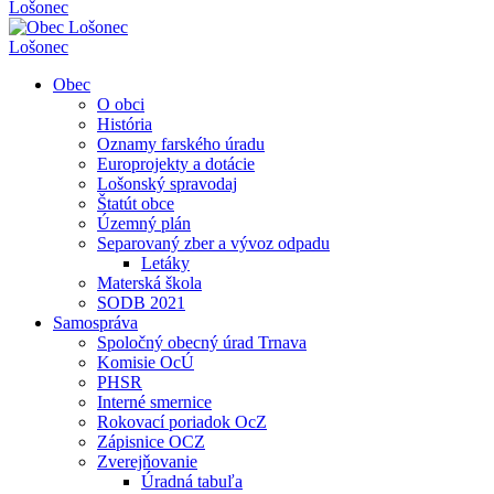
Lošonec
Lošonec
Obec
O obci
História
Oznamy farského úradu
Europrojekty a dotácie
Lošonský spravodaj
Štatút obce
Územný plán
Separovaný zber a vývoz odpadu
Letáky
Materská škola
SODB 2021
Samospráva
Spoločný obecný úrad Trnava
Komisie OcÚ
PHSR
Interné smernice
Rokovací poriadok OcZ
Zápisnice OCZ
Zverejňovanie
Úradná tabuľa