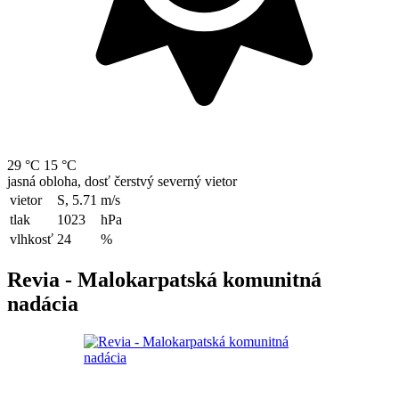
29 °C
15 °C
jasná obloha, dosť čerstvý severný vietor
vietor
S, 5.71
m/s
tlak
1023
hPa
vlhkosť
24
%
Revia - Malokarpatská komunitná
nadácia