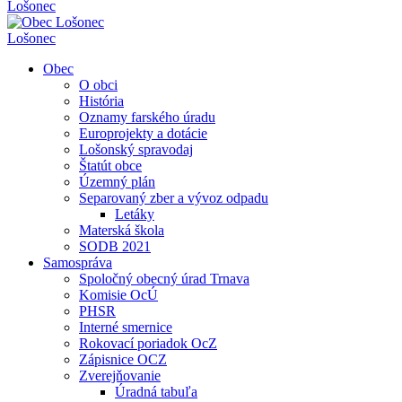
Lošonec
Lošonec
Obec
O obci
História
Oznamy farského úradu
Europrojekty a dotácie
Lošonský spravodaj
Štatút obce
Územný plán
Separovaný zber a vývoz odpadu
Letáky
Materská škola
SODB 2021
Samospráva
Spoločný obecný úrad Trnava
Komisie OcÚ
PHSR
Interné smernice
Rokovací poriadok OcZ
Zápisnice OCZ
Zverejňovanie
Úradná tabuľa