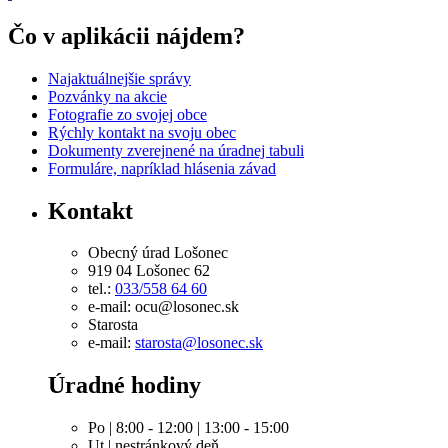
Čo v aplikácii nájdem?
Najaktuálnejšie správy
Pozvánky na akcie
Fotografie zo svojej obce
Rýchly kontakt na svoju obec
Dokumenty zverejnené na úradnej tabuli
Formuláre, napríklad hlásenia závad
Kontakt
Obecný úrad Lošonec
919 04 Lošonec 62
tel.:
033/558 64 60
e-mail: ocu@losonec.sk
Starosta
e-mail:
starosta@losonec.sk
Úradné hodiny
Po | 8:00 - 12:00 | 13:00 - 15:00
Ut | nestránkový deň