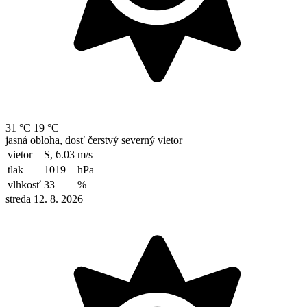
31 °C
19 °C
jasná obloha, dosť čerstvý severný vietor
vietor
S, 6.03
m/s
tlak
1019
hPa
vlhkosť
33
%
streda 12. 8. 2026