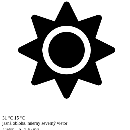
31 °C
15 °C
jasná obloha, mierny severný vietor
vietor
S, 4.36
m/s