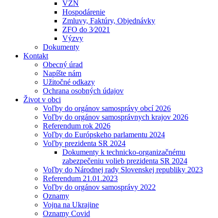
VZN
Hospodárenie
Zmluvy, Faktúry, Objednávky
ZFO do 3⁄2021
Výzvy
Dokumenty
Kontakt
Obecný úrad
Napíšte nám
Užitočné odkazy
Ochrana osobných údajov
Život v obci
Voľby do orgánov samosprávy obcí 2026
Voľby do orgánov samosprávnych krajov 2026
Referendum rok 2026
Voľby do Európskeho parlamentu 2024
Voľby prezidenta SR 2024
Dokumenty k technicko-organizačnému
zabezpečeniu volieb prezidenta SR 2024
Voľby do Národnej rady Slovenskej republiky 2023
Referendum 21.01.2023
Voľby do orgánov samosprávy 2022
Oznamy
Vojna na Ukrajine
Oznamy Covid