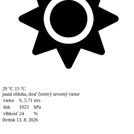
29 °C
15 °C
jasná obloha, dosť čerstvý severný vietor
vietor
S, 5.71
m/s
tlak
1023
hPa
vlhkosť
24
%
štvrtok 13. 8. 2026