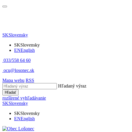
SK
Slovensky
SK
Slovensky
EN
English
033/558 64 60
ocu@losonec.sk
Mapa webu
RSS
Hľadaný výraz
Hľadať
rozšírené vyhľadávanie
SK
Slovensky
SK
Slovensky
EN
English