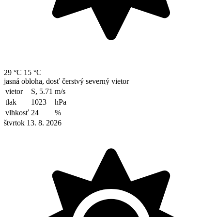
29 °C
15 °C
jasná obloha, dosť čerstvý severný vietor
vietor
S, 5.71
m/s
tlak
1023
hPa
vlhkosť
24
%
štvrtok 13. 8. 2026