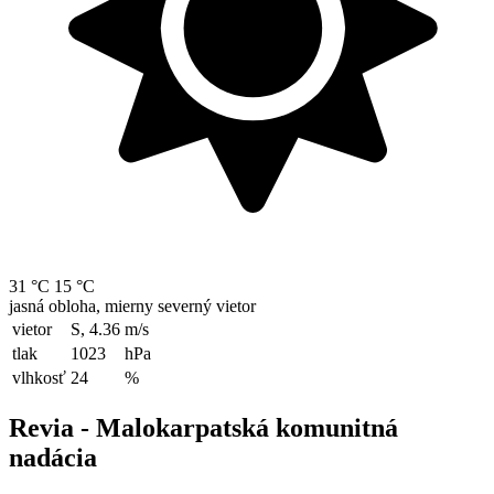
31 °C
15 °C
jasná obloha, mierny severný vietor
vietor
S, 4.36
m/s
tlak
1023
hPa
vlhkosť
24
%
Revia - Malokarpatská komunitná
nadácia