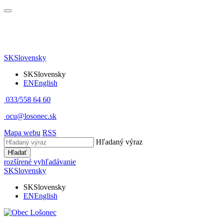
SK
Slovensky
SK
Slovensky
EN
English
033/558 64 60
ocu@losonec.sk
Mapa webu
RSS
Hľadaný výraz
Hľadať
rozšírené vyhľadávanie
SK
Slovensky
SK
Slovensky
EN
English