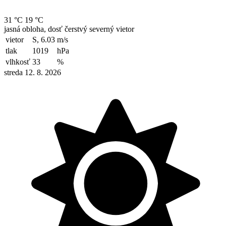
31 °C
19 °C
jasná obloha, dosť čerstvý severný vietor
vietor
S, 6.03
m/s
tlak
1019
hPa
vlhkosť
33
%
streda 12. 8. 2026