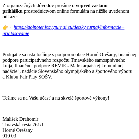
Z organizačných dôvodov prosíme o
vopred zaslanú
prihlášku
prostredníctvom online formulára na nižšie uvedenom
odkaze:
-
https://
stolnotenisovyturnaj.eu/
detsky-turnaj/informacie--
prihlasovanie
Podujatie sa uskutočňuje s podporou obce Horné Orešany, finančnej
podpore participatívneho rozpočtu Trnavského samosprávneho
kraja, finančnej podpore REVIE - Malokarpatskej komunitnej
nadácie", nadácie Slovenského olympijského a športového výboru
a Klubu Fair Play SOŠV.
Tešíme sa na Vašu účasť a na skvelé športové výkony!
Malíšek Drahomír
Trnavská cesta 761/1
Horné Orešany
919 03