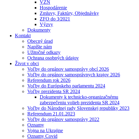
VZN
Hospodárenie
Zmluvy, Faktúry, Objednávky
ZFO do 3⁄2021
Výzvy
Dokumenty
Kontakt
Obecný úrad
Napíšte nám
Užitočné odkazy
Ochrana osobných údajov
Život v obci
Voľby do orgánov samosprávy obcí 2026
Voľby do orgánov samosprávnych krajov 2026
Referendum rok 2026
Voľby do Európskeho parlamentu 2024
Voľby prezidenta SR 2024
Dokumenty k technicko-organizačnému
zabezpečeniu volieb prezidenta SR 2024
Voľby do Národnej rady Slovenskej republiky 2023
Referendum 21.01.2023
Voľby do orgánov samosprávy 2022
Oznamy
Vojna na Ukrajine
Oznamy Covid