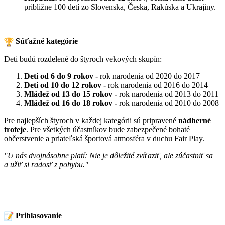
približne 100 detí zo Slovenska, Česka, Rakúska a Ukrajiny.
Súťažné kategórie
Deti budú rozdelené do štyroch vekových skupín:
Deti od 6 do 9 rokov -
rok narodenia od 2020 do 2017
Deti od 10 do 12 rokov -
rok narodenia od 2016 do 2014
Mládež od 13 do 15 rokov -
rok narodenia od 2013 do 2011
Mládež od 16 do 18 rokov -
rok narodenia od 2010 do 2008
Pre najlepších štyroch v každej kategórii sú pripravené
nádherné
trofeje
. Pre všetkých účastníkov bude zabezpečené bohaté
občerstvenie a priateľská športová atmosféra v duchu Fair Play.
"U nás dvojnásobne platí: Nie je dôležité zvíťaziť, ale zúčastniť sa
a užiť si radosť z pohybu."
Prihlasovanie