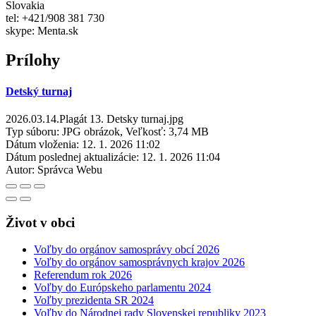
Slovakia
tel: +421/908 381 730
skype: Menta.sk
Prílohy
Detský turnaj
2026.03.14.Plagát 13. Detsky turnaj.jpg
Typ súboru: JPG obrázok, Veľkosť: 3,74 MB
Dátum vloženia:
12. 1. 2026 11:02
Dátum poslednej aktualizácie:
12. 1. 2026 11:04
Autor:
Správca Webu
Život v obci
Voľby do orgánov samosprávy obcí 2026
Voľby do orgánov samosprávnych krajov 2026
Referendum rok 2026
Voľby do Európskeho parlamentu 2024
Voľby prezidenta SR 2024
Voľby do Národnej rady Slovenskej republiky 2023