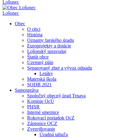
Lošonec
Lošonec
Obec
O obci
História
Oznamy farského úradu
Europrojekty a dotácie
Lošonský spravodaj
Štatút obce
Územný plán
Separovaný zber a vývoz odpadu
Letáky
Materská škola
SODB 2021
Samospráva
Spoločný obecný úrad Trnava
Komisie OcÚ
PHSR
Interné smernice
Rokovací poriadok OcZ
Zápisnice OCZ
Zverejňovanie
Úradná tabuľa