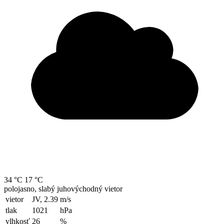
34 °C
17 °C
polojasno, slabý juhovýchodný vietor
vietor
JV, 2.39
m/s
tlak
1021
hPa
vlhkosť
26
%