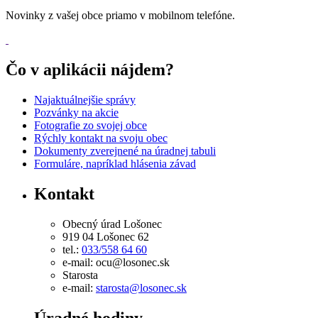
Novinky z vašej obce priamo v mobilnom telefóne.
Čo v aplikácii nájdem?
Najaktuálnejšie správy
Pozvánky na akcie
Fotografie zo svojej obce
Rýchly kontakt na svoju obec
Dokumenty zverejnené na úradnej tabuli
Formuláre, napríklad hlásenia závad
Kontakt
Obecný úrad Lošonec
919 04 Lošonec 62
tel.:
033/558 64 60
e-mail: ocu@losonec.sk
Starosta
e-mail:
starosta@losonec.sk
Úradné hodiny