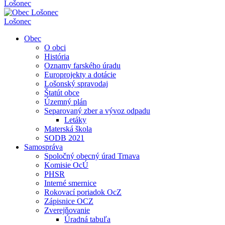
Lošonec
Lošonec
Obec
O obci
História
Oznamy farského úradu
Europrojekty a dotácie
Lošonský spravodaj
Štatút obce
Územný plán
Separovaný zber a vývoz odpadu
Letáky
Materská škola
SODB 2021
Samospráva
Spoločný obecný úrad Trnava
Komisie OcÚ
PHSR
Interné smernice
Rokovací poriadok OcZ
Zápisnice OCZ
Zverejňovanie
Úradná tabuľa