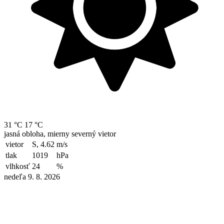
31 °C
17 °C
jasná obloha, mierny severný vietor
vietor
S, 4.62
m/s
tlak
1019
hPa
vlhkosť
24
%
nedeľa 9. 8. 2026