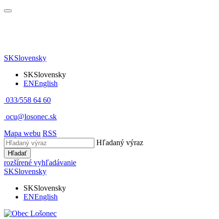
SK
Slovensky
SK
Slovensky
EN
English
033/558 64 60
ocu@losonec.sk
Mapa webu
RSS
Hľadaný výraz
Hľadať
rozšírené vyhľadávanie
SK
Slovensky
SK
Slovensky
EN
English