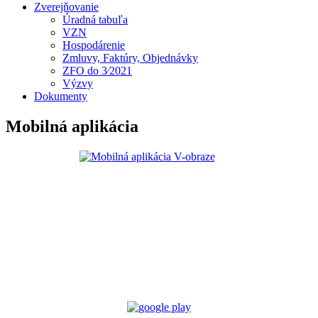
Zverejňovanie
Úradná tabuľa
VZN
Hospodárenie
Zmluvy, Faktúry, Objednávky
ZFO do 3⁄2021
Výzvy
Dokumenty
Mobilná aplikácia