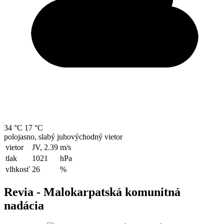
34 °C
17 °C
polojasno, slabý juhovýchodný vietor
vietor
JV, 2.39
m/s
tlak
1021
hPa
vlhkosť
26
%
Revia - Malokarpatská komunitná
nadácia