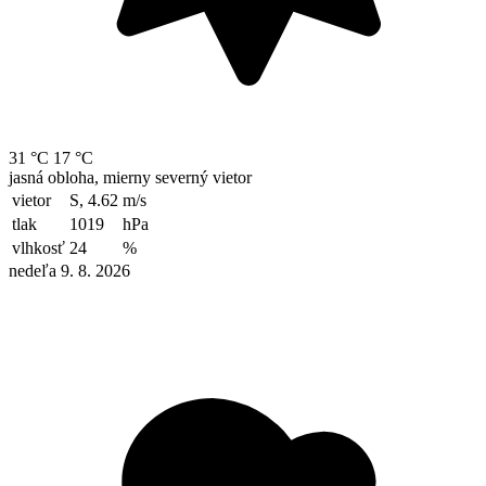
31 °C
17 °C
jasná obloha, mierny severný vietor
vietor
S, 4.62
m/s
tlak
1019
hPa
vlhkosť
24
%
nedeľa 9. 8. 2026