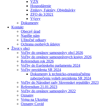
VZN
Hospodárenie
Zmluvy, Faktúry, Objednávky
ZFO do 3⁄2021
Výzvy
Dokumenty
Kontakt
Obecný úrad
Napíšte nám
Užitočné odkazy
Ochrana osobných údajov
Život v obci
Voľby do orgánov samosprávy obcí 2026
Voľby do orgánov samosprávnych krajov 2026
Referendum rok 2026
Voľby do Európskeho parlamentu 2024
Voľby prezidenta SR 2024
Dokumenty k technicko-organizačnému
zabezpečeniu volieb prezidenta SR 2024
Voľby do Národnej rady Slovenskej republiky 2023
Referendum 21.01.2023
Voľby do orgánov samosprávy 2022
Oznamy
Vojna na Ukrajine
Oznamy Covid