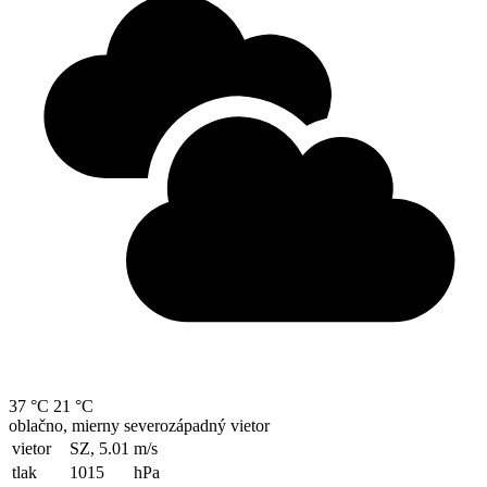
37 °C
21 °C
oblačno, mierny severozápadný vietor
vietor
SZ, 5.01
m/s
tlak
1015
hPa