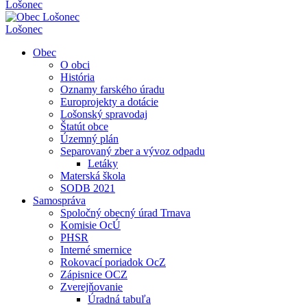
Lošonec
Lošonec
Obec
O obci
História
Oznamy farského úradu
Europrojekty a dotácie
Lošonský spravodaj
Štatút obce
Územný plán
Separovaný zber a vývoz odpadu
Letáky
Materská škola
SODB 2021
Samospráva
Spoločný obecný úrad Trnava
Komisie OcÚ
PHSR
Interné smernice
Rokovací poriadok OcZ
Zápisnice OCZ
Zverejňovanie
Úradná tabuľa