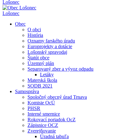
Lošonec
Lošonec
Obec
O obci
História
Oznamy farského úradu
Europrojekty a dotácie
Lošonský spravodaj
Štatút obce
Územný plán
Separovaný zber a vývoz odpadu
Letáky
Materská škola
SODB 2021
Samospráva
Spoločný obecný úrad Trnava
Komisie OcÚ
PHSR
Interné smernice
Rokovací poriadok OcZ
Zápisnice OCZ
Zverejňovanie
Úradná tabuľa