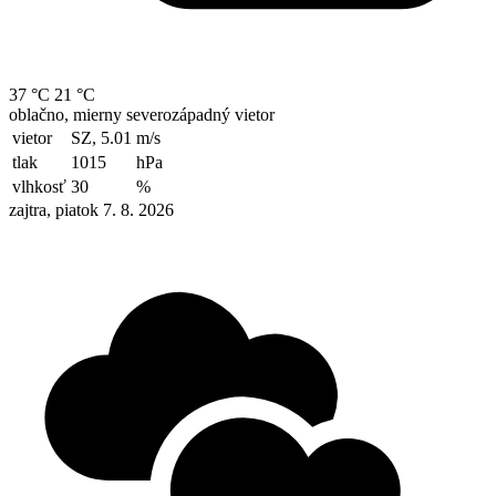
37 °C
21 °C
oblačno, mierny severozápadný vietor
vietor
SZ, 5.01
m/s
tlak
1015
hPa
vlhkosť
30
%
zajtra, piatok 7. 8. 2026