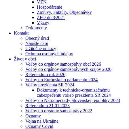
VZN
Hospodárenie
Zmluvy, Faktúry, Objednávky
ZFO do 3⁄2021
Výzvy
Dokumenty
Kontakt
Obecný úrad
Napíšte nám
Užitočné odkazy
Ochrana osobných údajov
Život v obci
Voľby do orgánov samosprávy obcí 2026
Voľby do orgánov samosprávnych krajov 2026
Referendum rok 2026
Voľby do Európskeho parlamentu 2024
Voľby prezidenta SR 2024
Dokumenty k technicko-organizačnému
zabezpečeniu volieb prezidenta SR 2024
Voľby do Národnej rady Slovenskej republiky 2023
Referendum 21.01.2023
Voľby do orgánov samosprávy 2022
Oznamy
Vojna na Ukrajine
Oznamy Covid