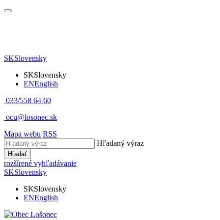
SK
Slovensky
SK
Slovensky
EN
English
033/558 64 60
ocu@losonec.sk
Mapa webu
RSS
Hľadaný výraz
Hľadať
rozšírené vyhľadávanie
SK
Slovensky
SK
Slovensky
EN
English