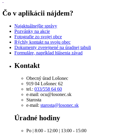
Čo v aplikácii nájdem?
Najaktuálnejšie správy
Pozvánky na akcie
Fotografie zo svojej obce
Rýchly kontakt na svoju obec
Dokumenty zverejnené na úradnej tabuli
Formuláre, napríklad hlásenia závad
Kontakt
Obecný úrad Lošonec
919 04 Lošonec 62
tel.:
033/558 64 60
e-mail: ocu@losonec.sk
Starosta
e-mail:
starosta@losonec.sk
Úradné hodiny
Po | 8:00 - 12:00 | 13:00 - 15:00