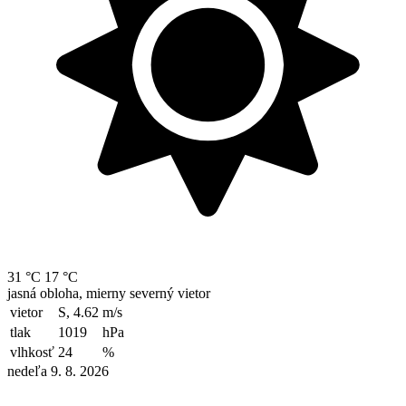
31 °C
17 °C
jasná obloha, mierny severný vietor
vietor
S, 4.62
m/s
tlak
1019
hPa
vlhkosť
24
%
nedeľa 9. 8. 2026