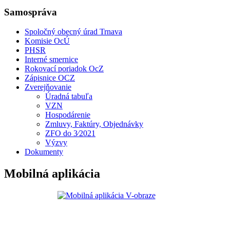
Samospráva
Spoločný obecný úrad Trnava
Komisie OcÚ
PHSR
Interné smernice
Rokovací poriadok OcZ
Zápisnice OCZ
Zverejňovanie
Úradná tabuľa
VZN
Hospodárenie
Zmluvy, Faktúry, Objednávky
ZFO do 3⁄2021
Výzvy
Dokumenty
Mobilná aplikácia