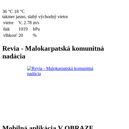
36 °C
18 °C
takmer jasno, slabý východný vietor
vietor
V, 2.78
m/s
tlak
1019
hPa
vlhkosť
20
%
Revia - Malokarpatská komunitná
nadácia
Mobilná aplikácia V OBRAZE