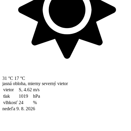
31 °C
17 °C
jasná obloha, mierny severný vietor
vietor
S, 4.62
m/s
tlak
1019
hPa
vlhkosť
24
%
nedeľa 9. 8. 2026