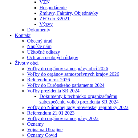
VZN
Hospodárenie
Zmluvy, Faktúry, Objednávky
ZFO do 3⁄2021
Výzvy
Dokumenty
Kontakt
Obecný úrad
Napíšte nám
Užitočné odkazy
Ochrana osobných údajov
Život v obci
Voľby do orgánov samosprávy obcí 2026
Voľby do orgánov samosprávnych krajov 2026
Referendum rok 2026
Voľby do Európskeho parlamentu 2024
Voľby prezidenta SR 2024
Dokumenty k technicko-organizačnému
zabezpečeniu volieb prezidenta SR 2024
Voľby do Národnej rady Slovenskej republiky 2023
Referendum 21.01.2023
Voľby do orgánov samosprávy 2022
Oznamy
Vojna na Ukrajine
Oznamy Covid