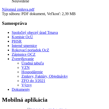
Neuvedené
Nájomná zmluva.pdf
Typ súboru: PDF dokument, Veľkosť: 2,39 MB
Samospráva
Spoločný obecný úrad Trnava
Komisie OcÚ
PHSR
Interné smernice
Rokovací poriadok OcZ
Zápisnice OCZ
Zverejňovanie
Úradná tabuľa
VZN
Hospodárenie
Zmluvy, Faktúry, Objednávky
ZFO do 3⁄2021
Výzvy
Dokumenty
Mobilná aplikácia