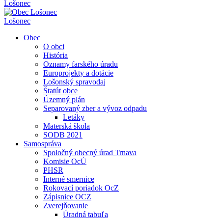
Lošonec
Lošonec
Obec
O obci
História
Oznamy farského úradu
Europrojekty a dotácie
Lošonský spravodaj
Štatút obce
Územný plán
Separovaný zber a vývoz odpadu
Letáky
Materská škola
SODB 2021
Samospráva
Spoločný obecný úrad Trnava
Komisie OcÚ
PHSR
Interné smernice
Rokovací poriadok OcZ
Zápisnice OCZ
Zverejňovanie
Úradná tabuľa