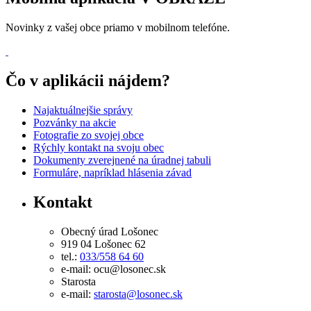
Novinky z vašej obce priamo v mobilnom telefóne.
Čo v aplikácii nájdem?
Najaktuálnejšie správy
Pozvánky na akcie
Fotografie zo svojej obce
Rýchly kontakt na svoju obec
Dokumenty zverejnené na úradnej tabuli
Formuláre, napríklad hlásenia závad
Kontakt
Obecný úrad Lošonec
919 04 Lošonec 62
tel.:
033/558 64 60
e-mail: ocu@losonec.sk
Starosta
e-mail:
starosta@losonec.sk