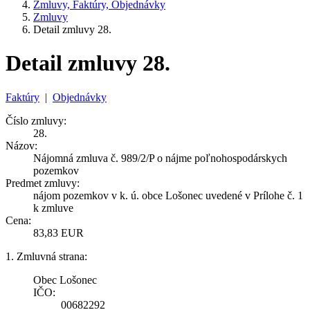
Zmluvy, Faktúry, Objednávky
Zmluvy
Detail zmluvy 28.
Detail zmluvy 28.
Faktúry
|
Objednávky
Číslo zmluvy:
28.
Názov:
Nájomná zmluva č. 989/2/P o nájme poľnohospodárskych
pozemkov
Predmet zmluvy:
nájom pozemkov v k. ú. obce Lošonec uvedené v Prílohe č. 1
k zmluve
Cena:
83,83 EUR
1. Zmluvná strana:
Obec Lošonec
IČO:
00682292