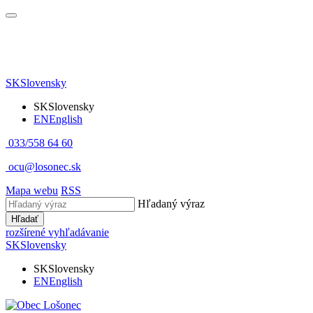
SK
Slovensky
SK
Slovensky
EN
English
033/558 64 60
ocu@losonec.sk
Mapa webu
RSS
Hľadaný výraz
Hľadať
rozšírené vyhľadávanie
SK
Slovensky
SK
Slovensky
EN
English