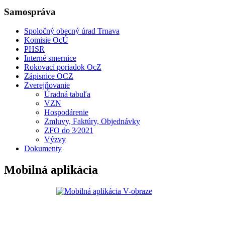
Samospráva
Spoločný obecný úrad Trnava
Komisie OcÚ
PHSR
Interné smernice
Rokovací poriadok OcZ
Zápisnice OCZ
Zverejňovanie
Úradná tabuľa
VZN
Hospodárenie
Zmluvy, Faktúry, Objednávky
ZFO do 3⁄2021
Výzvy
Dokumenty
Mobilná aplikácia