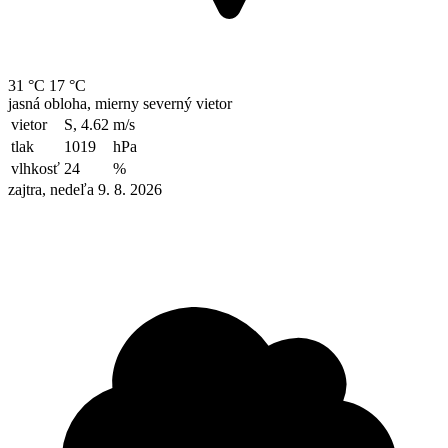
31 °C
17 °C
jasná obloha, mierny severný vietor
vietor
S, 4.62
m/s
tlak
1019
hPa
vlhkosť
24
%
zajtra, nedeľa 9. 8. 2026