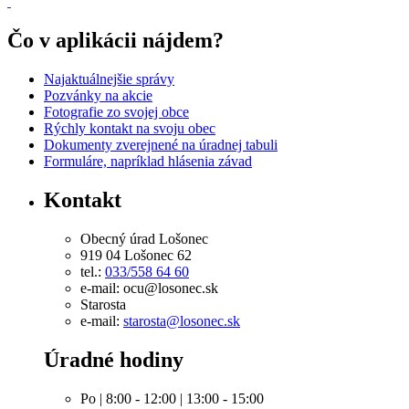
Čo v aplikácii nájdem?
Najaktuálnejšie správy
Pozvánky na akcie
Fotografie zo svojej obce
Rýchly kontakt na svoju obec
Dokumenty zverejnené na úradnej tabuli
Formuláre, napríklad hlásenia závad
Kontakt
Obecný úrad Lošonec
919 04 Lošonec 62
tel.:
033/558 64 60
e-mail: ocu@losonec.sk
Starosta
e-mail:
starosta@losonec.sk
Úradné hodiny
Po | 8:00 - 12:00 | 13:00 - 15:00