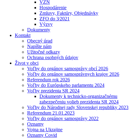
VZN
Hospodárenie
Zmluvy, Faktúry, Objednávky
ZFO do 3⁄2021
Výzvy
Dokumenty
Kontakt
Obecný úrad
Napíšte nám
Užitočné odkazy
Ochrana osobných údajov
Život v obci
Voľby do orgánov samosprávy obcí 2026
Voľby do orgánov samosprávnych krajov 2026
Referendum rok 2026
Voľby do Európskeho parlamentu 2024
Voľby prezidenta SR 2024
Dokumenty k technicko-organizačnému
zabezpečeniu volieb prezidenta SR 2024
Voľby do Národnej rady Slovenskej republiky 2023
Referendum 21.01.2023
Voľby do orgánov samosprávy 2022
Oznamy
Vojna na Ukrajine
Oznamy Covid