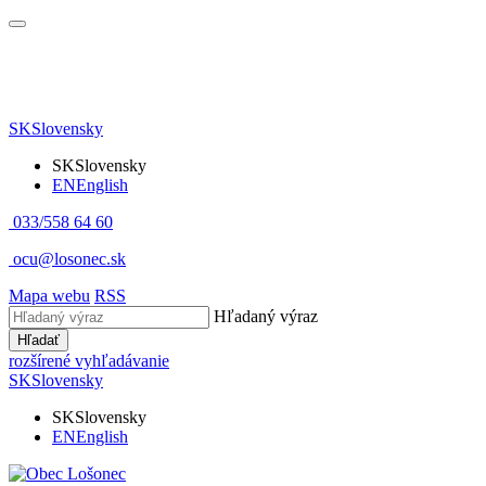
SK
Slovensky
SK
Slovensky
EN
English
033/558 64 60
ocu@losonec.sk
Mapa webu
RSS
Hľadaný výraz
Hľadať
rozšírené vyhľadávanie
SK
Slovensky
SK
Slovensky
EN
English