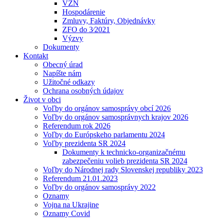
VZN
Hospodárenie
Zmluvy, Faktúry, Objednávky
ZFO do 3⁄2021
Výzvy
Dokumenty
Kontakt
Obecný úrad
Napíšte nám
Užitočné odkazy
Ochrana osobných údajov
Život v obci
Voľby do orgánov samosprávy obcí 2026
Voľby do orgánov samosprávnych krajov 2026
Referendum rok 2026
Voľby do Európskeho parlamentu 2024
Voľby prezidenta SR 2024
Dokumenty k technicko-organizačnému
zabezpečeniu volieb prezidenta SR 2024
Voľby do Národnej rady Slovenskej republiky 2023
Referendum 21.01.2023
Voľby do orgánov samosprávy 2022
Oznamy
Vojna na Ukrajine
Oznamy Covid