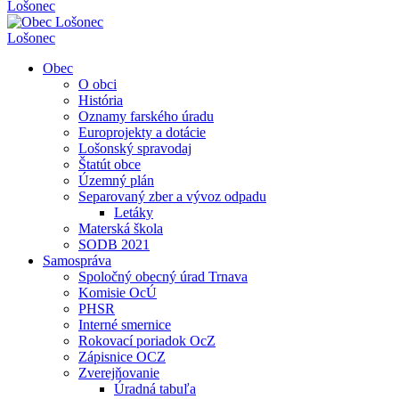
Lošonec
Lošonec
Obec
O obci
História
Oznamy farského úradu
Europrojekty a dotácie
Lošonský spravodaj
Štatút obce
Územný plán
Separovaný zber a vývoz odpadu
Letáky
Materská škola
SODB 2021
Samospráva
Spoločný obecný úrad Trnava
Komisie OcÚ
PHSR
Interné smernice
Rokovací poriadok OcZ
Zápisnice OCZ
Zverejňovanie
Úradná tabuľa