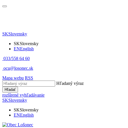
SK
Slovensky
SK
Slovensky
EN
English
033/558 64 60
ocu@losonec.sk
Mapa webu
RSS
Hľadaný výraz
Hľadať
rozšírené vyhľadávanie
SK
Slovensky
SK
Slovensky
EN
English