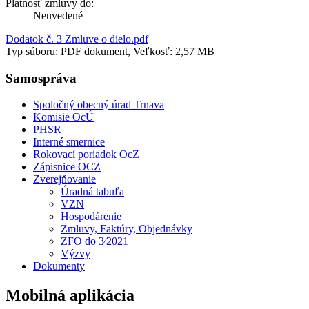
Platnosť zmluvy do:
Neuvedené
Dodatok č. 3 Zmluve o dielo.pdf
Typ súboru: PDF dokument, Veľkosť: 2,57 MB
Samospráva
Spoločný obecný úrad Trnava
Komisie OcÚ
PHSR
Interné smernice
Rokovací poriadok OcZ
Zápisnice OCZ
Zverejňovanie
Úradná tabuľa
VZN
Hospodárenie
Zmluvy, Faktúry, Objednávky
ZFO do 3⁄2021
Výzvy
Dokumenty
Mobilná aplikácia