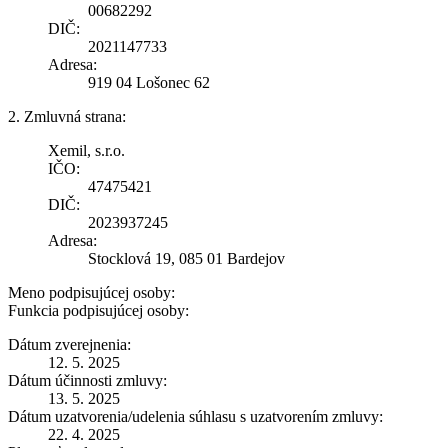
00682292
DIČ:
2021147733
Adresa:
919 04 Lošonec 62
2. Zmluvná strana:
Xemil, s.r.o.
IČO:
47475421
DIČ:
2023937245
Adresa:
Stocklová 19, 085 01 Bardejov
Meno podpisujúcej osoby:
Funkcia podpisujúcej osoby:
Dátum zverejnenia:
12. 5. 2025
Dátum účinnosti zmluvy:
13. 5. 2025
Dátum uzatvorenia/udelenia súhlasu s uzatvorením zmluvy:
22. 4. 2025