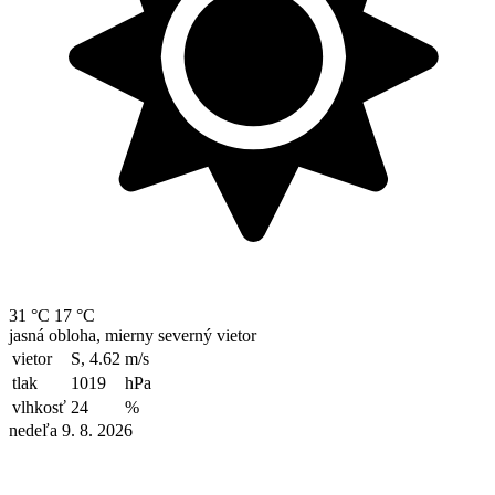
31 °C
17 °C
jasná obloha, mierny severný vietor
vietor
S, 4.62
m/s
tlak
1019
hPa
vlhkosť
24
%
nedeľa 9. 8. 2026