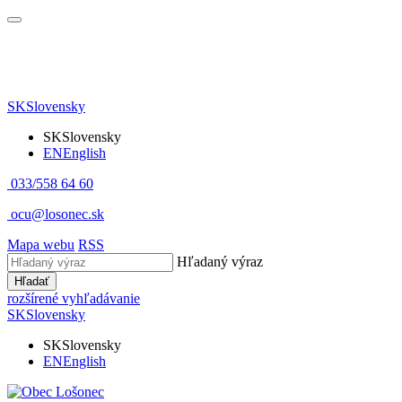
SK
Slovensky
SK
Slovensky
EN
English
033/558 64 60
ocu@losonec.sk
Mapa webu
RSS
Hľadaný výraz
Hľadať
rozšírené vyhľadávanie
SK
Slovensky
SK
Slovensky
EN
English