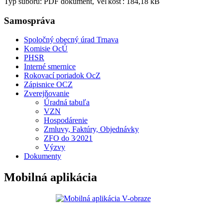
Typ súboru: PDF dokument, Veľkosť: 184,18 kB
Samospráva
Spoločný obecný úrad Trnava
Komisie OcÚ
PHSR
Interné smernice
Rokovací poriadok OcZ
Zápisnice OCZ
Zverejňovanie
Úradná tabuľa
VZN
Hospodárenie
Zmluvy, Faktúry, Objednávky
ZFO do 3⁄2021
Výzvy
Dokumenty
Mobilná aplikácia