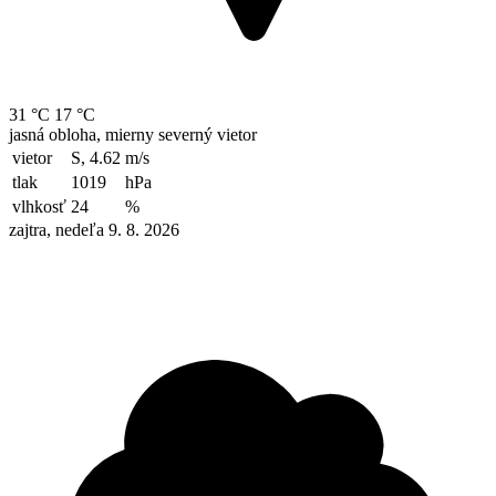
31 °C
17 °C
jasná obloha, mierny severný vietor
vietor
S, 4.62
m/s
tlak
1019
hPa
vlhkosť
24
%
zajtra, nedeľa 9. 8. 2026