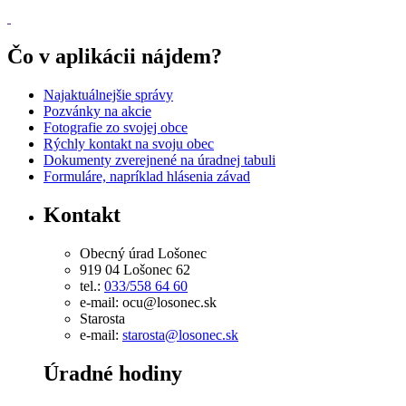
Čo v aplikácii nájdem?
Najaktuálnejšie správy
Pozvánky na akcie
Fotografie zo svojej obce
Rýchly kontakt na svoju obec
Dokumenty zverejnené na úradnej tabuli
Formuláre, napríklad hlásenia závad
Kontakt
Obecný úrad Lošonec
919 04 Lošonec 62
tel.:
033/558 64 60
e-mail: ocu@losonec.sk
Starosta
e-mail:
starosta@losonec.sk
Úradné hodiny