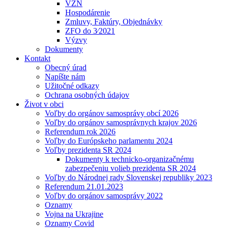
VZN
Hospodárenie
Zmluvy, Faktúry, Objednávky
ZFO do 3⁄2021
Výzvy
Dokumenty
Kontakt
Obecný úrad
Napíšte nám
Užitočné odkazy
Ochrana osobných údajov
Život v obci
Voľby do orgánov samosprávy obcí 2026
Voľby do orgánov samosprávnych krajov 2026
Referendum rok 2026
Voľby do Európskeho parlamentu 2024
Voľby prezidenta SR 2024
Dokumenty k technicko-organizačnému
zabezpečeniu volieb prezidenta SR 2024
Voľby do Národnej rady Slovenskej republiky 2023
Referendum 21.01.2023
Voľby do orgánov samosprávy 2022
Oznamy
Vojna na Ukrajine
Oznamy Covid