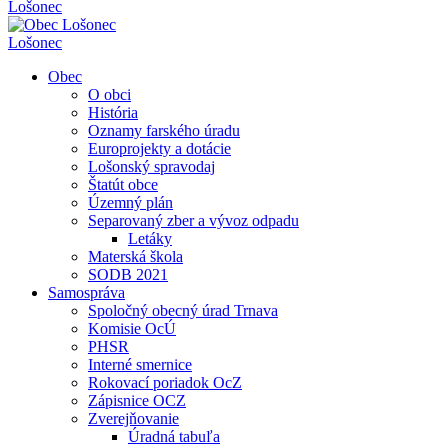
Lošonec
Lošonec
Obec
O obci
História
Oznamy farského úradu
Europrojekty a dotácie
Lošonský spravodaj
Štatút obce
Územný plán
Separovaný zber a vývoz odpadu
Letáky
Materská škola
SODB 2021
Samospráva
Spoločný obecný úrad Trnava
Komisie OcÚ
PHSR
Interné smernice
Rokovací poriadok OcZ
Zápisnice OCZ
Zverejňovanie
Úradná tabuľa