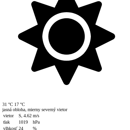
31 °C
17 °C
jasná obloha, mierny severný vietor
vietor
S, 4.62
m/s
tlak
1019
hPa
vlhkosť
24
%