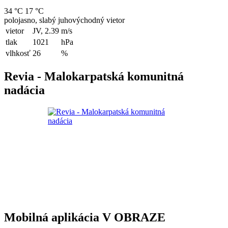
34 °C
17 °C
polojasno, slabý juhovýchodný vietor
vietor
JV, 2.39
m/s
tlak
1021
hPa
vlhkosť
26
%
Revia - Malokarpatská komunitná
nadácia
Mobilná aplikácia V OBRAZE