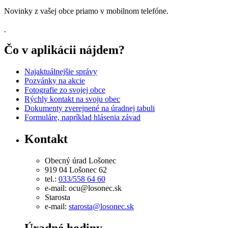
Novinky z vašej obce priamo v mobilnom telefóne.
Čo v aplikácii nájdem?
Najaktuálnejšie správy
Pozvánky na akcie
Fotografie zo svojej obce
Rýchly kontakt na svoju obec
Dokumenty zverejnené na úradnej tabuli
Formuláre, napríklad hlásenia závad
Kontakt
Obecný úrad Lošonec
919 04 Lošonec 62
tel.:
033/558 64 60
e-mail: ocu@losonec.sk
Starosta
e-mail:
starosta@losonec.sk
Úradné hodiny