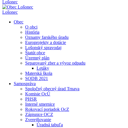
Lošonec
Lošonec
Obec
O obci
História
Oznamy farského úradu
Europrojekty a dotácie
Lošonský spravodaj
Štatút obce
Územný plán
Separovaný zber a vývoz odpadu
Letáky
Materská škola
SODB 2021
Samospráva
Spoločný obecný úrad Trnava
Komisie OcÚ
PHSR
Interné smernice
Rokovací poriadok OcZ
Zápisnice OCZ
Zverejňovanie
Úradná tabuľa