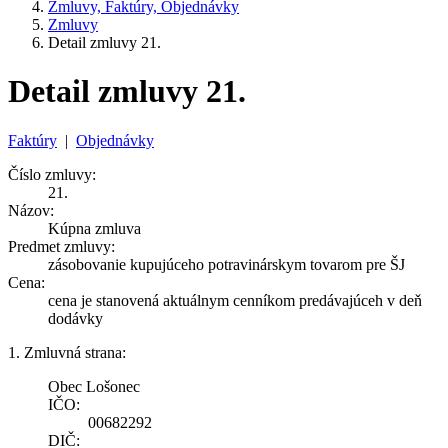
Zmluvy, Faktúry, Objednávky
Zmluvy
Detail zmluvy 21.
Detail zmluvy 21.
Faktúry
|
Objednávky
Číslo zmluvy:
21.
Názov:
Kúpna zmluva
Predmet zmluvy:
zásobovanie kupujúceho potravinárskym tovarom pre ŠJ
Cena:
cena je stanovená aktuálnym cenníkom predávajúceh v deň
dodávky
1. Zmluvná strana:
Obec Lošonec
IČO:
00682292
DIČ: