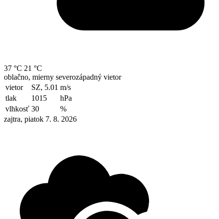
37 °C
21 °C
oblačno, mierny severozápadný vietor
vietor
SZ, 5.01
m/s
tlak
1015
hPa
vlhkosť
30
%
zajtra, piatok 7. 8. 2026