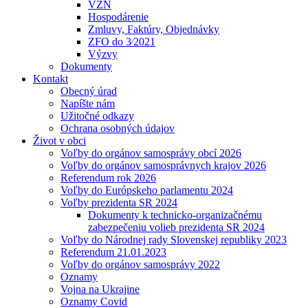
VZN
Hospodárenie
Zmluvy, Faktúry, Objednávky
ZFO do 3⁄2021
Výzvy
Dokumenty
Kontakt
Obecný úrad
Napíšte nám
Užitočné odkazy
Ochrana osobných údajov
Život v obci
Voľby do orgánov samosprávy obcí 2026
Voľby do orgánov samosprávnych krajov 2026
Referendum rok 2026
Voľby do Európskeho parlamentu 2024
Voľby prezidenta SR 2024
Dokumenty k technicko-organizačnému
zabezpečeniu volieb prezidenta SR 2024
Voľby do Národnej rady Slovenskej republiky 2023
Referendum 21.01.2023
Voľby do orgánov samosprávy 2022
Oznamy
Vojna na Ukrajine
Oznamy Covid