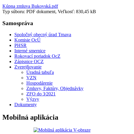
Kúpna zmluva Bukovská.pdf
Typ súboru: PDF dokument, Veľkosť: 830,45 kB
Samospráva
Spoločný obecný úrad Trnava
Komisie OcÚ
PHSR
Interné smernice
Rokovací poriadok OcZ
Zápisnice OCZ
Zverejňovanie
Úradná tabuľa
VZN
Hospodárenie
Zmluvy, Faktúry, Objednávky
ZFO do 3⁄2021
Výzvy
Dokumenty
Mobilná aplikácia