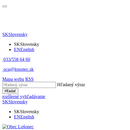
SK
Slovensky
SK
Slovensky
EN
English
033/558 64 60
ocu@losonec.sk
Mapa webu
RSS
Hľadaný výraz
Hľadať
rozšírené vyhľadávanie
SK
Slovensky
SK
Slovensky
EN
English