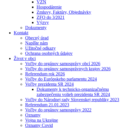
VZN
Hospodárenie
Zmluvy, Faktúry, Objednávky
ZFO do 3⁄2021
Výzvy
Dokumenty
Kontakt
Obecný úrad
Napíšte nám
Užitočné odkazy
Ochrana osobných údajov
Život v obci
Voľby do orgánov samosprávy obcí 2026
Voľby do orgánov samosprávnych krajov 2026
Referendum rok 2026
Voľby do Európskeho parlamentu 2024
Voľby prezidenta SR 2024
Dokumenty k technicko-organizačnému
zabezpečeniu volieb prezidenta SR 2024
Voľby do Národnej rady Slovenskej republiky 2023
Referendum 21.01.2023
Voľby do orgánov samosprávy 2022
Oznamy
Vojna na Ukrajine
Oznamy Covid