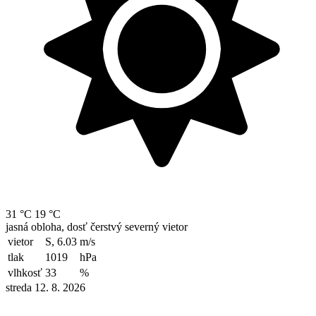
31 °C
19 °C
jasná obloha, dosť čerstvý severný vietor
vietor
S, 6.03
m/s
tlak
1019
hPa
vlhkosť
33
%
streda 12. 8. 2026