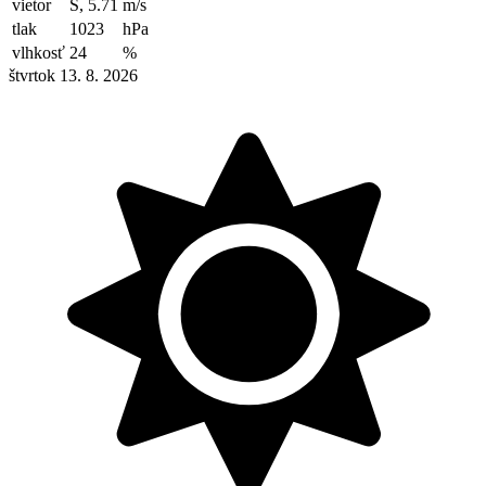
vietor
S, 5.71
m/s
tlak
1023
hPa
vlhkosť
24
%
štvrtok 13. 8. 2026