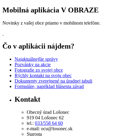
Mobilná aplikácia V OBRAZE
Novinky z vašej obce priamo v mobilnom telefóne.
Čo v aplikácii nájdem?
Najaktuálnejšie správy
Pozvánky na akcie
Fotografie zo svojej obce
Rýchly kontakt na svoju obec
Dokumenty zverejnené na úradnej tabuli
Formuláre, napríklad hlásenia závad
Kontakt
Obecný úrad Lošonec
919 04 Lošonec 62
tel.:
033/558 64 60
e-mail: ocu@losonec.sk
Starosta