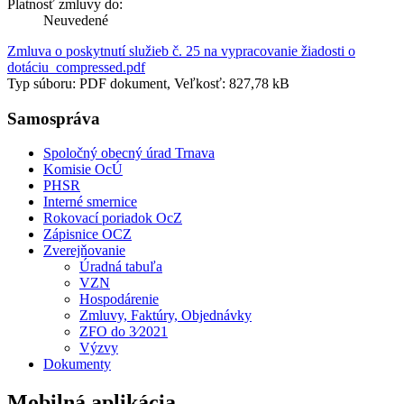
Platnosť zmluvy do:
Neuvedené
Zmluva o poskytnutí služieb č. 25 na vypracovanie žiadosti o
dotáciu_compressed.pdf
Typ súboru: PDF dokument, Veľkosť: 827,78 kB
Samospráva
Spoločný obecný úrad Trnava
Komisie OcÚ
PHSR
Interné smernice
Rokovací poriadok OcZ
Zápisnice OCZ
Zverejňovanie
Úradná tabuľa
VZN
Hospodárenie
Zmluvy, Faktúry, Objednávky
ZFO do 3⁄2021
Výzvy
Dokumenty
Mobilná aplikácia