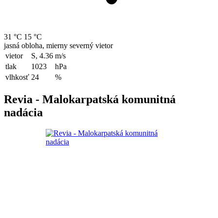
31 °C
15 °C
jasná obloha, mierny severný vietor
vietor
S, 4.36
m/s
tlak
1023
hPa
vlhkosť
24
%
Revia - Malokarpatská komunitná
nadácia