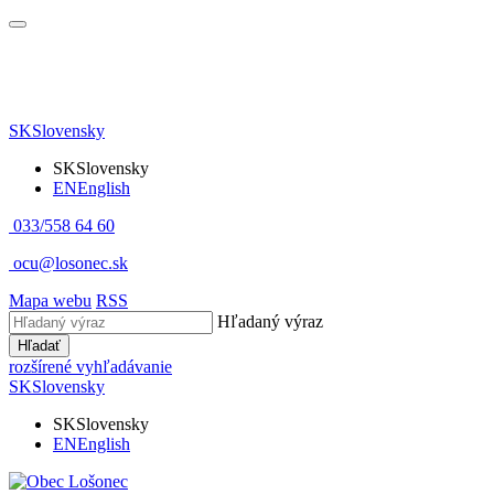
SK
Slovensky
SK
Slovensky
EN
English
033/558 64 60
ocu@losonec.sk
Mapa webu
RSS
Hľadaný výraz
Hľadať
rozšírené vyhľadávanie
SK
Slovensky
SK
Slovensky
EN
English