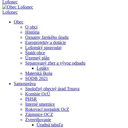
Lošonec
Lošonec
Obec
O obci
História
Oznamy farského úradu
Europrojekty a dotácie
Lošonský spravodaj
Štatút obce
Územný plán
Separovaný zber a vývoz odpadu
Letáky
Materská škola
SODB 2021
Samospráva
Spoločný obecný úrad Trnava
Komisie OcÚ
PHSR
Interné smernice
Rokovací poriadok OcZ
Zápisnice OCZ
Zverejňovanie
Úradná tabuľa