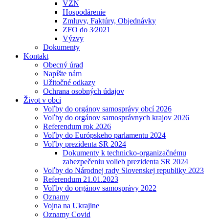
VZN
Hospodárenie
Zmluvy, Faktúry, Objednávky
ZFO do 3⁄2021
Výzvy
Dokumenty
Kontakt
Obecný úrad
Napíšte nám
Užitočné odkazy
Ochrana osobných údajov
Život v obci
Voľby do orgánov samosprávy obcí 2026
Voľby do orgánov samosprávnych krajov 2026
Referendum rok 2026
Voľby do Európskeho parlamentu 2024
Voľby prezidenta SR 2024
Dokumenty k technicko-organizačnému
zabezpečeniu volieb prezidenta SR 2024
Voľby do Národnej rady Slovenskej republiky 2023
Referendum 21.01.2023
Voľby do orgánov samosprávy 2022
Oznamy
Vojna na Ukrajine
Oznamy Covid