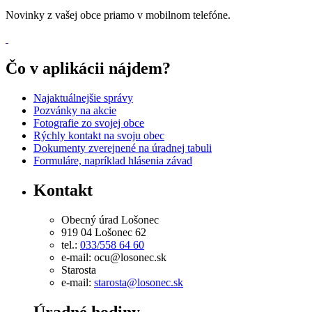
Novinky z vašej obce priamo v mobilnom telefóne.
Čo v aplikácii nájdem?
Najaktuálnejšie správy
Pozvánky na akcie
Fotografie zo svojej obce
Rýchly kontakt na svoju obec
Dokumenty zverejnené na úradnej tabuli
Formuláre, napríklad hlásenia závad
Kontakt
Obecný úrad Lošonec
919 04 Lošonec 62
tel.:
033/558 64 60
e-mail: ocu@losonec.sk
Starosta
e-mail:
starosta@losonec.sk
Úradné hodiny