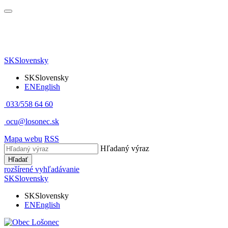
SK
Slovensky
SK
Slovensky
EN
English
033/558 64 60
ocu@losonec.sk
Mapa webu
RSS
Hľadaný výraz
Hľadať
rozšírené vyhľadávanie
SK
Slovensky
SK
Slovensky
EN
English