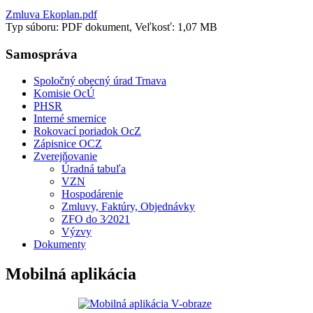
Zmluva Ekoplan.pdf
Typ súboru: PDF dokument, Veľkosť: 1,07 MB
Samospráva
Spoločný obecný úrad Trnava
Komisie OcÚ
PHSR
Interné smernice
Rokovací poriadok OcZ
Zápisnice OCZ
Zverejňovanie
Úradná tabuľa
VZN
Hospodárenie
Zmluvy, Faktúry, Objednávky
ZFO do 3⁄2021
Výzvy
Dokumenty
Mobilná aplikácia