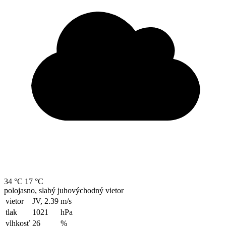
34 °C
17 °C
polojasno, slabý juhovýchodný vietor
vietor
JV, 2.39
m/s
tlak
1021
hPa
vlhkosť
26
%