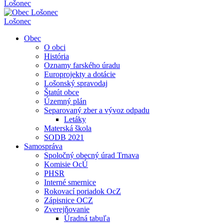
Lošonec
Lošonec
Obec
O obci
História
Oznamy farského úradu
Europrojekty a dotácie
Lošonský spravodaj
Štatút obce
Územný plán
Separovaný zber a vývoz odpadu
Letáky
Materská škola
SODB 2021
Samospráva
Spoločný obecný úrad Trnava
Komisie OcÚ
PHSR
Interné smernice
Rokovací poriadok OcZ
Zápisnice OCZ
Zverejňovanie
Úradná tabuľa