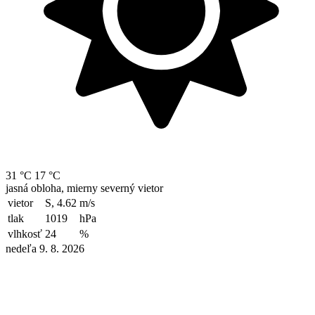
31 °C
17 °C
jasná obloha, mierny severný vietor
vietor
S, 4.62
m/s
tlak
1019
hPa
vlhkosť
24
%
nedeľa 9. 8. 2026