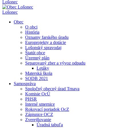
Lošonec
Lošonec
Obec
O obci
História
Oznamy farského úradu
Europrojekty a dotácie
Lošonský spravodaj
Štatút obce
Územný plán
Separovaný zber a vývoz odpadu
Letáky
Materská škola
SODB 2021
Samospráva
Spoločný obecný úrad Trnava
Komisie OcÚ
PHSR
Interné smernice
Rokovací poriadok OcZ
Zápisnice OCZ
Zverejňovanie
Úradná tabuľa