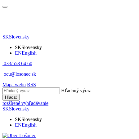
SK
Slovensky
SK
Slovensky
EN
English
033/558 64 60
ocu@losonec.sk
Mapa webu
RSS
Hľadaný výraz
Hľadať
rozšírené vyhľadávanie
SK
Slovensky
SK
Slovensky
EN
English