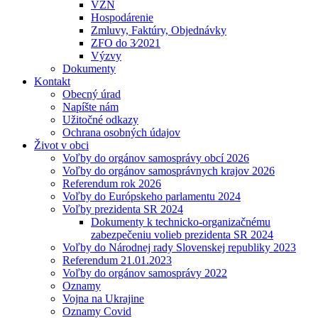
VZN
Hospodárenie
Zmluvy, Faktúry, Objednávky
ZFO do 3⁄2021
Výzvy
Dokumenty
Kontakt
Obecný úrad
Napíšte nám
Užitočné odkazy
Ochrana osobných údajov
Život v obci
Voľby do orgánov samosprávy obcí 2026
Voľby do orgánov samosprávnych krajov 2026
Referendum rok 2026
Voľby do Európskeho parlamentu 2024
Voľby prezidenta SR 2024
Dokumenty k technicko-organizačnému
zabezpečeniu volieb prezidenta SR 2024
Voľby do Národnej rady Slovenskej republiky 2023
Referendum 21.01.2023
Voľby do orgánov samosprávy 2022
Oznamy
Vojna na Ukrajine
Oznamy Covid