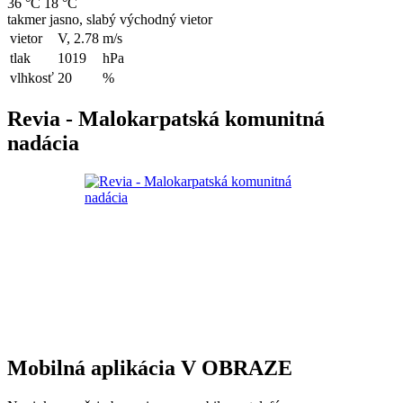
36 °C
18 °C
takmer jasno, slabý východný vietor
vietor
V, 2.78
m/s
tlak
1019
hPa
vlhkosť
20
%
Revia - Malokarpatská komunitná
nadácia
Mobilná aplikácia V OBRAZE