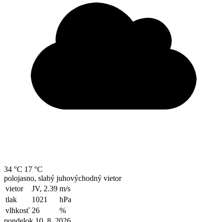
34 °C
17 °C
polojasno, slabý juhovýchodný vietor
vietor
JV, 2.39
m/s
tlak
1021
hPa
vlhkosť
26
%
pondelok 10. 8. 2026