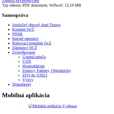
Zmluva MYproject.pdf
Typ súboru: PDF dokument, Veľkosť: 12,19 MB
Samospráva
Spoločný obecný úrad Trnava
Komisie OcÚ
PHSR
Interné smernice
Rokovací poriadok OcZ
Zápisnice OCZ
Zverejňovanie
Úradná tabuľa
VZN
Hospodárenie
Zmluvy, Faktúry, Objednávky
ZFO do 3⁄2021
Výzvy
Dokumenty
Mobilná aplikácia