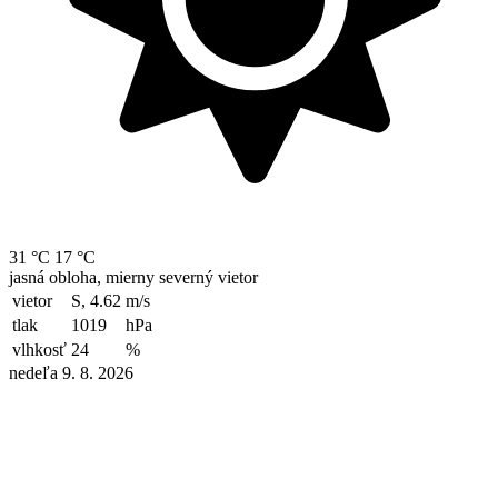
31 °C
17 °C
jasná obloha, mierny severný vietor
vietor
S, 4.62
m/s
tlak
1019
hPa
vlhkosť
24
%
nedeľa 9. 8. 2026