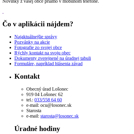
Novinky z vašej obce priamo v mobilnom telefóne.
Čo v aplikácii nájdem?
Najaktuálnejšie správy
Pozvánky na akcie
Fotografie zo svojej obce
Rýchly kontakt na svoju obec
Dokumenty zverejnené na úradnej tabuli
Formuláre, napríklad hlásenia závad
Kontakt
Obecný úrad Lošonec
919 04 Lošonec 62
tel.:
033/558 64 60
e-mail: ocu@losonec.sk
Starosta
e-mail:
starosta@losonec.sk
Úradné hodiny