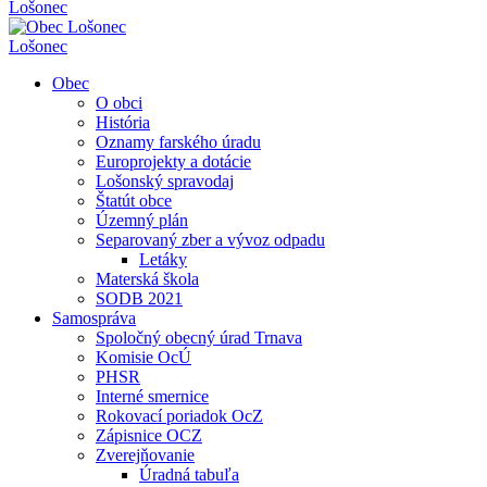
Lošonec
Lošonec
Obec
O obci
História
Oznamy farského úradu
Europrojekty a dotácie
Lošonský spravodaj
Štatút obce
Územný plán
Separovaný zber a vývoz odpadu
Letáky
Materská škola
SODB 2021
Samospráva
Spoločný obecný úrad Trnava
Komisie OcÚ
PHSR
Interné smernice
Rokovací poriadok OcZ
Zápisnice OCZ
Zverejňovanie
Úradná tabuľa