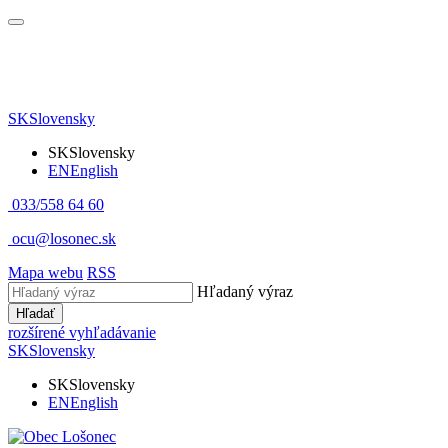
SK
Slovensky
SK
Slovensky
EN
English
033/558 64 60
ocu@losonec.sk
Mapa webu
RSS
Hľadaný výraz
Hľadať
rozšírené vyhľadávanie
SK
Slovensky
SK
Slovensky
EN
English