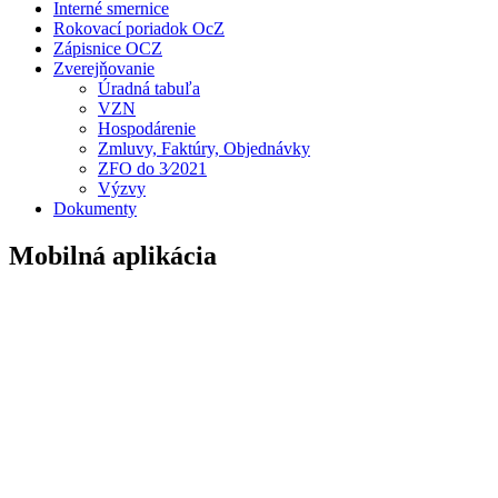
Interné smernice
Rokovací poriadok OcZ
Zápisnice OCZ
Zverejňovanie
Úradná tabuľa
VZN
Hospodárenie
Zmluvy, Faktúry, Objednávky
ZFO do 3⁄2021
Výzvy
Dokumenty
Mobilná aplikácia