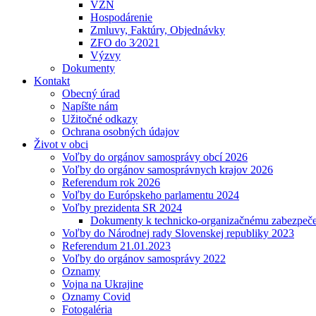
VZN
Hospodárenie
Zmluvy, Faktúry, Objednávky
ZFO do 3⁄2021
Výzvy
Dokumenty
Kontakt
Obecný úrad
Napíšte nám
Užitočné odkazy
Ochrana osobných údajov
Život v obci
Voľby do orgánov samosprávy obcí 2026
Voľby do orgánov samosprávnych krajov 2026
Referendum rok 2026
Voľby do Európskeho parlamentu 2024
Voľby prezidenta SR 2024
Dokumenty k technicko-organizačnému zabezpečen
Voľby do Národnej rady Slovenskej republiky 2023
Referendum 21.01.2023
Voľby do orgánov samosprávy 2022
Oznamy
Vojna na Ukrajine
Oznamy Covid
Fotogaléria