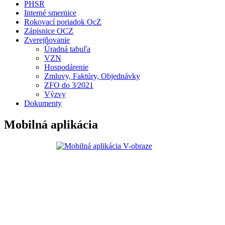
PHSR
Interné smernice
Rokovací poriadok OcZ
Zápisnice OCZ
Zverejňovanie
Úradná tabuľa
VZN
Hospodárenie
Zmluvy, Faktúry, Objednávky
ZFO do 3⁄2021
Výzvy
Dokumenty
Mobilná aplikácia