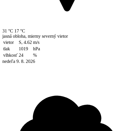
31 °C
17 °C
jasná obloha, mierny severný vietor
vietor
S, 4.62
m/s
tlak
1019
hPa
vlhkosť
24
%
nedeľa 9. 8. 2026