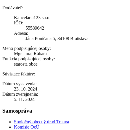
Dodávateľ:
Kancelária123 s.r.o.
IČO:
55589642
Adresa:
Jána Poničana 5, 84108 Bratislava
Meno podpisujúcej osoby:
Mgr. Juraj Rábara
Funkcia podpisujúcej osoby:
starosta obce
Súvisiace faktúry:
Dátum vystavenia:
23. 10. 2024
Dátum zverejnenia:
5. 11. 2024
Samospráva
Spoločný obecný úrad Trnava
Komisie OcÚ