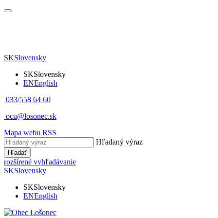
SK
Slovensky
SK
Slovensky
EN
English
033/558 64 60
ocu@losonec.sk
Mapa webu
RSS
Hľadaný výraz
Hľadať
rozšírené vyhľadávanie
SK
Slovensky
SK
Slovensky
EN
English