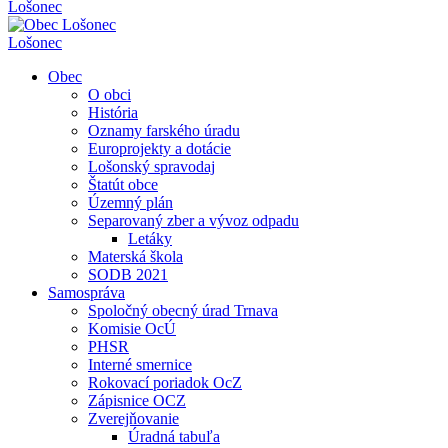
Lošonec
Lošonec
Obec
O obci
História
Oznamy farského úradu
Europrojekty a dotácie
Lošonský spravodaj
Štatút obce
Územný plán
Separovaný zber a vývoz odpadu
Letáky
Materská škola
SODB 2021
Samospráva
Spoločný obecný úrad Trnava
Komisie OcÚ
PHSR
Interné smernice
Rokovací poriadok OcZ
Zápisnice OCZ
Zverejňovanie
Úradná tabuľa