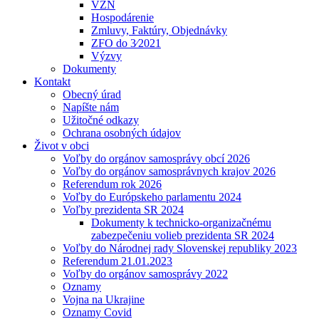
VZN
Hospodárenie
Zmluvy, Faktúry, Objednávky
ZFO do 3⁄2021
Výzvy
Dokumenty
Kontakt
Obecný úrad
Napíšte nám
Užitočné odkazy
Ochrana osobných údajov
Život v obci
Voľby do orgánov samosprávy obcí 2026
Voľby do orgánov samosprávnych krajov 2026
Referendum rok 2026
Voľby do Európskeho parlamentu 2024
Voľby prezidenta SR 2024
Dokumenty k technicko-organizačnému
zabezpečeniu volieb prezidenta SR 2024
Voľby do Národnej rady Slovenskej republiky 2023
Referendum 21.01.2023
Voľby do orgánov samosprávy 2022
Oznamy
Vojna na Ukrajine
Oznamy Covid