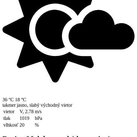
36 °C
18 °C
takmer jasno, slabý východný vietor
vietor
V, 2.78
m/s
tlak
1019
hPa
vlhkosť
20
%