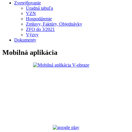
Zverejňovanie
Úradná tabuľa
VZN
Hospodárenie
Zmluvy, Faktúry, Objednávky
ZFO do 3⁄2021
Výzvy
Dokumenty
Mobilná aplikácia