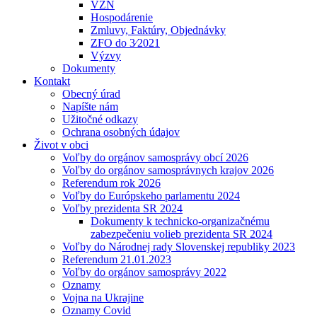
VZN
Hospodárenie
Zmluvy, Faktúry, Objednávky
ZFO do 3⁄2021
Výzvy
Dokumenty
Kontakt
Obecný úrad
Napíšte nám
Užitočné odkazy
Ochrana osobných údajov
Život v obci
Voľby do orgánov samosprávy obcí 2026
Voľby do orgánov samosprávnych krajov 2026
Referendum rok 2026
Voľby do Európskeho parlamentu 2024
Voľby prezidenta SR 2024
Dokumenty k technicko-organizačnému
zabezpečeniu volieb prezidenta SR 2024
Voľby do Národnej rady Slovenskej republiky 2023
Referendum 21.01.2023
Voľby do orgánov samosprávy 2022
Oznamy
Vojna na Ukrajine
Oznamy Covid