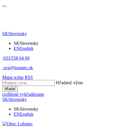
SK
Slovensky
SK
Slovensky
EN
English
033/558 64 60
ocu@losonec.sk
Mapa webu
RSS
Hľadaný výraz
Hľadať
rozšírené vyhľadávanie
SK
Slovensky
SK
Slovensky
EN
English