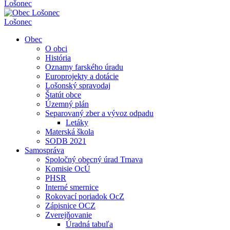
Lošonec
Lošonec
Obec
O obci
História
Oznamy farského úradu
Europrojekty a dotácie
Lošonský spravodaj
Štatút obce
Územný plán
Separovaný zber a vývoz odpadu
Letáky
Materská škola
SODB 2021
Samospráva
Spoločný obecný úrad Trnava
Komisie OcÚ
PHSR
Interné smernice
Rokovací poriadok OcZ
Zápisnice OCZ
Zverejňovanie
Úradná tabuľa