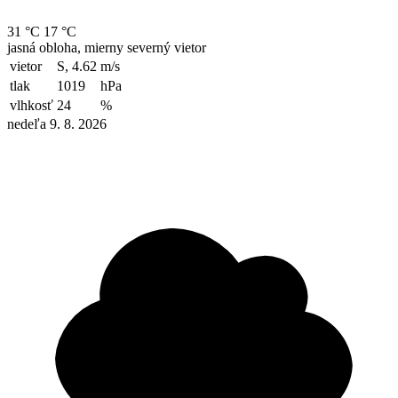
31 °C
17 °C
jasná obloha, mierny severný vietor
vietor
S, 4.62
m/s
tlak
1019
hPa
vlhkosť
24
%
nedeľa 9. 8. 2026