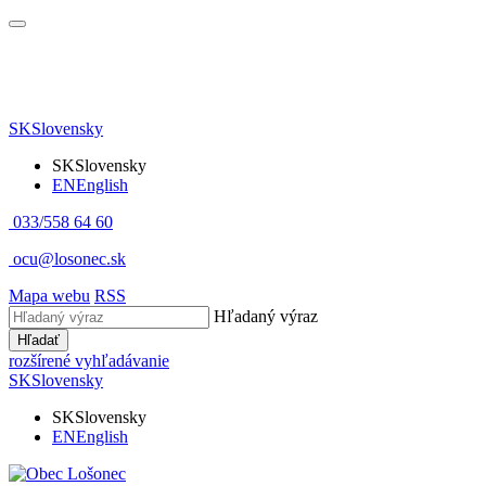
SK
Slovensky
SK
Slovensky
EN
English
033/558 64 60
ocu@losonec.sk
Mapa webu
RSS
Hľadaný výraz
Hľadať
rozšírené vyhľadávanie
SK
Slovensky
SK
Slovensky
EN
English