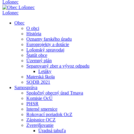
Lošonec
Lošonec
Obec
O obci
História
Oznamy farského úradu
Europrojekty a dotácie
Lošonský spravodaj
Štatút obce
Územný plán
Separovaný zber a vývoz odpadu
Letáky
Materská škola
SODB 2021
Samospráva
Spoločný obecný úrad Trnava
Komisie OcÚ
PHSR
Interné smernice
Rokovací poriadok OcZ
Zápisnice OCZ
Zverejňovanie
Úradná tabuľa