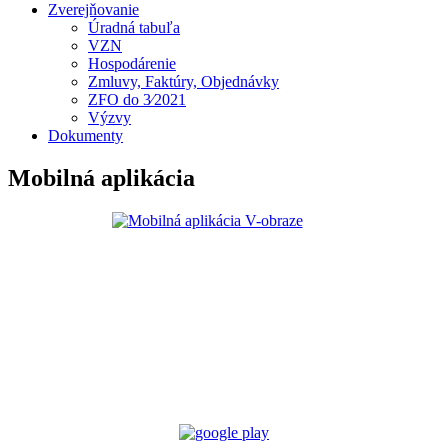
Zverejňovanie
Úradná tabuľa
VZN
Hospodárenie
Zmluvy, Faktúry, Objednávky
ZFO do 3⁄2021
Výzvy
Dokumenty
Mobilná aplikácia