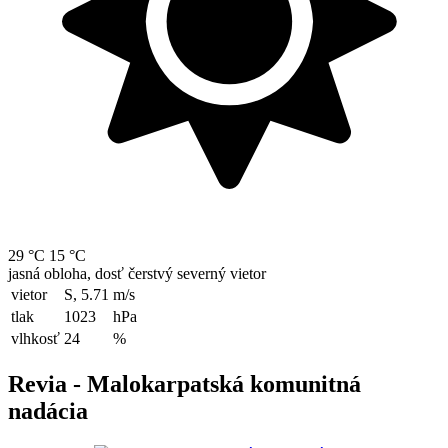
29 °C
15 °C
jasná obloha, dosť čerstvý severný vietor
vietor
S, 5.71
m/s
tlak
1023
hPa
vlhkosť
24
%
Revia - Malokarpatská komunitná
nadácia