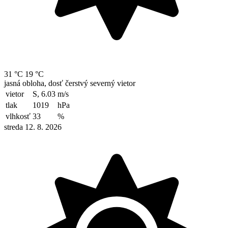
31 °C
19 °C
jasná obloha, dosť čerstvý severný vietor
vietor
S, 6.03
m/s
tlak
1019
hPa
vlhkosť
33
%
streda 12. 8. 2026