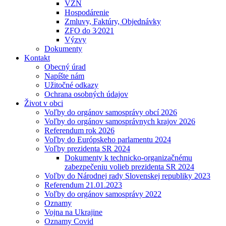
VZN
Hospodárenie
Zmluvy, Faktúry, Objednávky
ZFO do 3⁄2021
Výzvy
Dokumenty
Kontakt
Obecný úrad
Napíšte nám
Užitočné odkazy
Ochrana osobných údajov
Život v obci
Voľby do orgánov samosprávy obcí 2026
Voľby do orgánov samosprávnych krajov 2026
Referendum rok 2026
Voľby do Európskeho parlamentu 2024
Voľby prezidenta SR 2024
Dokumenty k technicko-organizačnému
zabezpečeniu volieb prezidenta SR 2024
Voľby do Národnej rady Slovenskej republiky 2023
Referendum 21.01.2023
Voľby do orgánov samosprávy 2022
Oznamy
Vojna na Ukrajine
Oznamy Covid