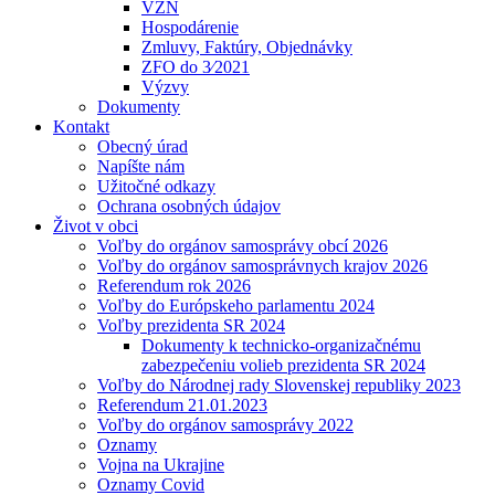
VZN
Hospodárenie
Zmluvy, Faktúry, Objednávky
ZFO do 3⁄2021
Výzvy
Dokumenty
Kontakt
Obecný úrad
Napíšte nám
Užitočné odkazy
Ochrana osobných údajov
Život v obci
Voľby do orgánov samosprávy obcí 2026
Voľby do orgánov samosprávnych krajov 2026
Referendum rok 2026
Voľby do Európskeho parlamentu 2024
Voľby prezidenta SR 2024
Dokumenty k technicko-organizačnému
zabezpečeniu volieb prezidenta SR 2024
Voľby do Národnej rady Slovenskej republiky 2023
Referendum 21.01.2023
Voľby do orgánov samosprávy 2022
Oznamy
Vojna na Ukrajine
Oznamy Covid