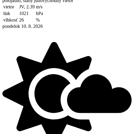
polojasno, slabý juhovýchodný vietor
vietor
JV, 2.39
m/s
tlak
1021
hPa
vlhkosť
26
%
pondelok 10. 8. 2026