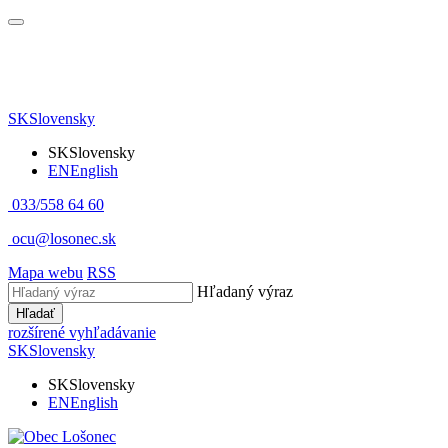
SK
Slovensky
SK
Slovensky
EN
English
033/558 64 60
ocu@losonec.sk
Mapa webu
RSS
Hľadaný výraz
Hľadať
rozšírené vyhľadávanie
SK
Slovensky
SK
Slovensky
EN
English