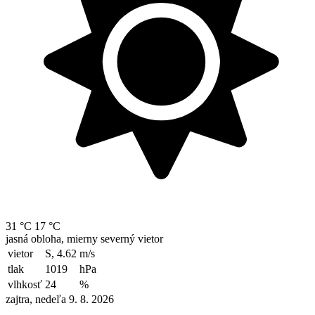
31 °C
17 °C
jasná obloha, mierny severný vietor
vietor
S, 4.62
m/s
tlak
1019
hPa
vlhkosť
24
%
zajtra, nedeľa 9. 8. 2026