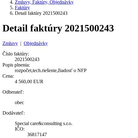
Zmluvy, Faktúry, Objednávky
Faktúry
Detail faktúry 2021500243
Detail faktúry 2021500243
Zmluvy
|
Objednávky
Číslo faktúry:
2021500243
Popis plnenia:
rozpočet,tech.riešenie,žiadosť o NFP
Cena:
4 560,00 EUR
Odberateľ:
obec
Dodávateľ:
Special care&consulting s.r.o.
IČO:
36817147