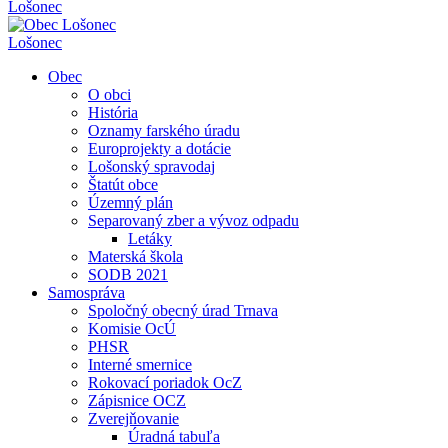
Lošonec
Lošonec
Obec
O obci
História
Oznamy farského úradu
Europrojekty a dotácie
Lošonský spravodaj
Štatút obce
Územný plán
Separovaný zber a vývoz odpadu
Letáky
Materská škola
SODB 2021
Samospráva
Spoločný obecný úrad Trnava
Komisie OcÚ
PHSR
Interné smernice
Rokovací poriadok OcZ
Zápisnice OCZ
Zverejňovanie
Úradná tabuľa