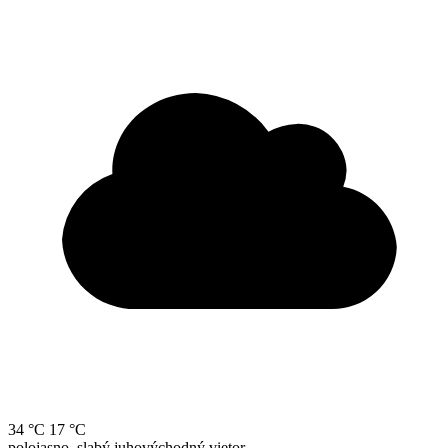
34 °C
17 °C
polojasno, slabý juhovýchodný vietor