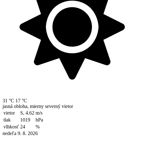
31 °C
17 °C
jasná obloha, mierny severný vietor
vietor
S, 4.62
m/s
tlak
1019
hPa
vlhkosť
24
%
nedeľa 9. 8. 2026