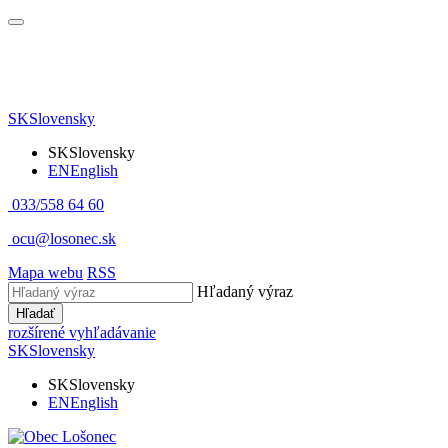
SK
Slovensky
SK
Slovensky
EN
English
033/558 64 60
ocu@losonec.sk
Mapa webu
RSS
Hľadaný výraz
Hľadať
rozšírené vyhľadávanie
SK
Slovensky
SK
Slovensky
EN
English