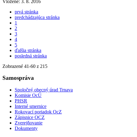
Vložené:
3. 8. 2016
prvá stránka
predchádzajúca stránka
1
2
3
4
5
ďalšia stránka
posledná stránka
Zobrazené
41
-
60
z 215
Samospráva
Spoločný obecný úrad Trnava
Komisie OcÚ
PHSR
Interné smernice
Rokovací poriadok OcZ
Zápisnice OCZ
Zverejňovanie
Dokumenty