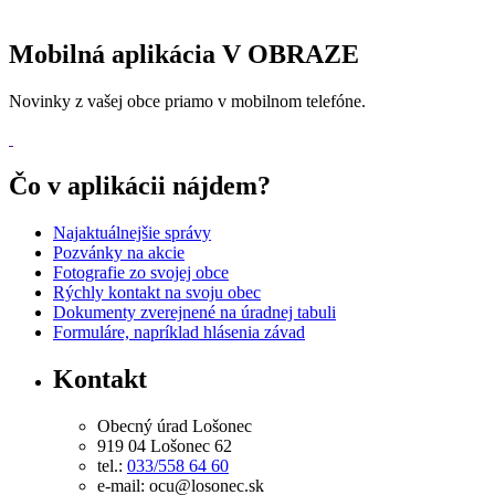
Mobilná aplikácia V OBRAZE
Novinky z vašej obce priamo v mobilnom telefóne.
Čo v aplikácii nájdem?
Najaktuálnejšie správy
Pozvánky na akcie
Fotografie zo svojej obce
Rýchly kontakt na svoju obec
Dokumenty zverejnené na úradnej tabuli
Formuláre, napríklad hlásenia závad
Kontakt
Obecný úrad Lošonec
919 04 Lošonec 62
tel.:
033/558 64 60
e-mail: ocu@losonec.sk