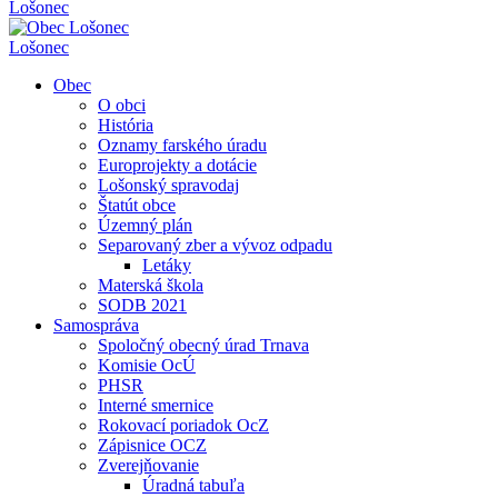
Lošonec
Lošonec
Obec
O obci
História
Oznamy farského úradu
Europrojekty a dotácie
Lošonský spravodaj
Štatút obce
Územný plán
Separovaný zber a vývoz odpadu
Letáky
Materská škola
SODB 2021
Samospráva
Spoločný obecný úrad Trnava
Komisie OcÚ
PHSR
Interné smernice
Rokovací poriadok OcZ
Zápisnice OCZ
Zverejňovanie
Úradná tabuľa