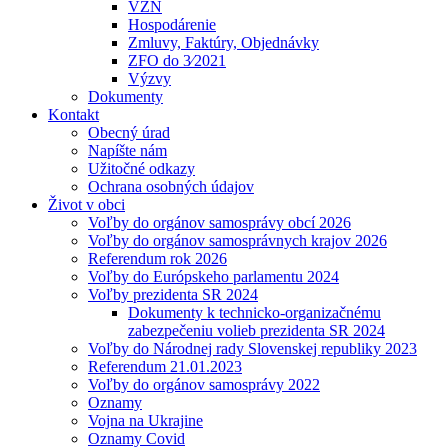
VZN
Hospodárenie
Zmluvy, Faktúry, Objednávky
ZFO do 3⁄2021
Výzvy
Dokumenty
Kontakt
Obecný úrad
Napíšte nám
Užitočné odkazy
Ochrana osobných údajov
Život v obci
Voľby do orgánov samosprávy obcí 2026
Voľby do orgánov samosprávnych krajov 2026
Referendum rok 2026
Voľby do Európskeho parlamentu 2024
Voľby prezidenta SR 2024
Dokumenty k technicko-organizačnému
zabezpečeniu volieb prezidenta SR 2024
Voľby do Národnej rady Slovenskej republiky 2023
Referendum 21.01.2023
Voľby do orgánov samosprávy 2022
Oznamy
Vojna na Ukrajine
Oznamy Covid