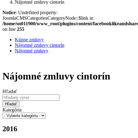
Nájomné zmluvy cintorín
Notice
: Undefined property:
JoomlaCMSCategoriesCategoryNode::$link in
/home/sn011900/www_root/plugins/content/facebooklikeandshar
on line
255
Kúpne zmluvy
Nájomné zmluvy cintorín
Nájomné zmluvy
Nájomné zmluvy cintorín
Hľadať
Hľadať
Kategória
2016