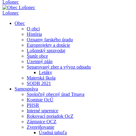
Lošonec
Lošonec
Obec
O obci
História
Oznamy farského úradu
Europrojekty a dotácie
Lošonský spravodaj
Štatút obce
Územný plán
Separovaný zber a vývoz odpadu
Letáky
Materská škola
SODB 2021
Samospráva
Spoločný obecný úrad Trnava
Komisie OcÚ
PHSR
Interné smernice
Rokovací poriadok OcZ
Zápisnice OCZ
Zverejňovanie
Úradná tabuľa