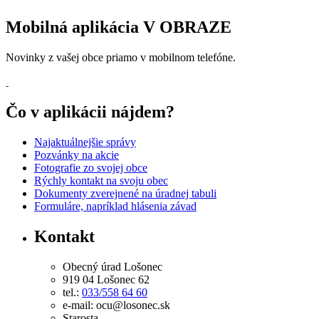
Mobilná aplikácia V OBRAZE
Novinky z vašej obce priamo v mobilnom telefóne.
Čo v aplikácii nájdem?
Najaktuálnejšie správy
Pozvánky na akcie
Fotografie zo svojej obce
Rýchly kontakt na svoju obec
Dokumenty zverejnené na úradnej tabuli
Formuláre, napríklad hlásenia závad
Kontakt
Obecný úrad Lošonec
919 04 Lošonec 62
tel.:
033/558 64 60
e-mail: ocu@losonec.sk
Starosta