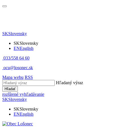
SK
Slovensky
SK
Slovensky
EN
English
033/558 64 60
ocu@losonec.sk
Mapa webu
RSS
Hľadaný výraz
Hľadať
rozšírené vyhľadávanie
SK
Slovensky
SK
Slovensky
EN
English