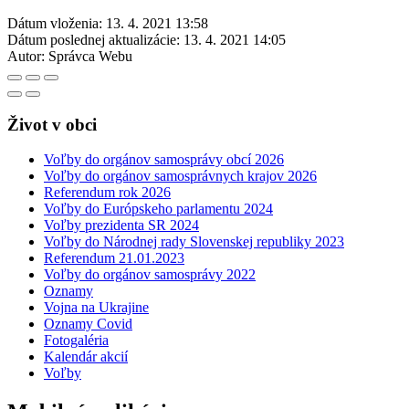
Dátum vloženia:
13. 4. 2021 13:58
Dátum poslednej aktualizácie:
13. 4. 2021 14:05
Autor:
Správca Webu
Život v obci
Voľby do orgánov samosprávy obcí 2026
Voľby do orgánov samosprávnych krajov 2026
Referendum rok 2026
Voľby do Európskeho parlamentu 2024
Voľby prezidenta SR 2024
Voľby do Národnej rady Slovenskej republiky 2023
Referendum 21.01.2023
Voľby do orgánov samosprávy 2022
Oznamy
Vojna na Ukrajine
Oznamy Covid
Fotogaléria
Kalendár akcií
Voľby