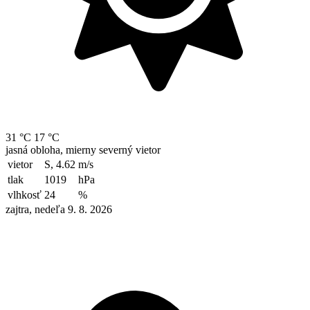
31 °C
17 °C
jasná obloha, mierny severný vietor
vietor
S, 4.62
m/s
tlak
1019
hPa
vlhkosť
24
%
zajtra, nedeľa 9. 8. 2026