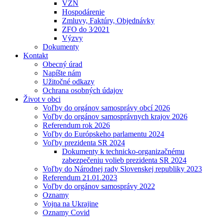
VZN
Hospodárenie
Zmluvy, Faktúry, Objednávky
ZFO do 3⁄2021
Výzvy
Dokumenty
Kontakt
Obecný úrad
Napíšte nám
Užitočné odkazy
Ochrana osobných údajov
Život v obci
Voľby do orgánov samosprávy obcí 2026
Voľby do orgánov samosprávnych krajov 2026
Referendum rok 2026
Voľby do Európskeho parlamentu 2024
Voľby prezidenta SR 2024
Dokumenty k technicko-organizačnému
zabezpečeniu volieb prezidenta SR 2024
Voľby do Národnej rady Slovenskej republiky 2023
Referendum 21.01.2023
Voľby do orgánov samosprávy 2022
Oznamy
Vojna na Ukrajine
Oznamy Covid