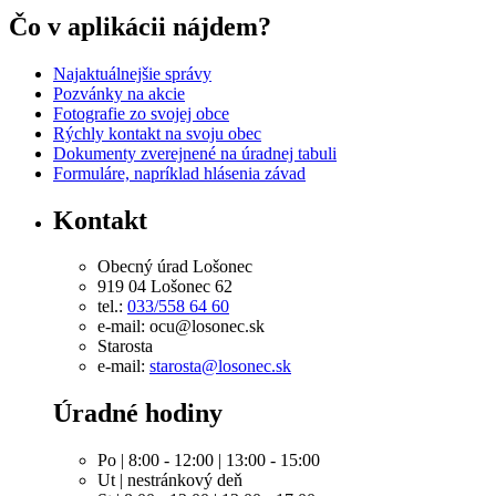
Čo v aplikácii nájdem?
Najaktuálnejšie správy
Pozvánky na akcie
Fotografie zo svojej obce
Rýchly kontakt na svoju obec
Dokumenty zverejnené na úradnej tabuli
Formuláre, napríklad hlásenia závad
Kontakt
Obecný úrad Lošonec
919 04 Lošonec 62
tel.:
033/558 64 60
e-mail: ocu@losonec.sk
Starosta
e-mail:
starosta@losonec.sk
Úradné hodiny
Po | 8:00 - 12:00 | 13:00 - 15:00
Ut | nestránkový deň