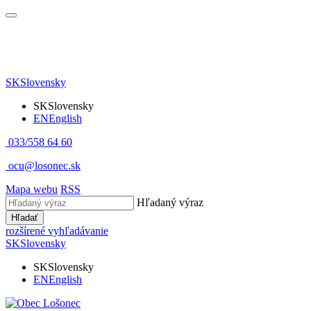
SK
Slovensky
SK
Slovensky
EN
English
033/558 64 60
ocu@losonec.sk
Mapa webu
RSS
Hľadaný výraz
Hľadať
rozšírené vyhľadávanie
SK
Slovensky
SK
Slovensky
EN
English