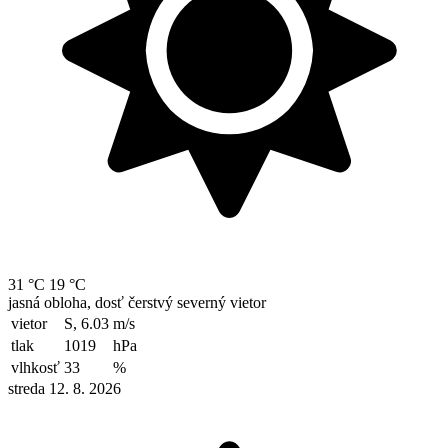
31 °C
19 °C
jasná obloha, dosť čerstvý severný vietor
vietor
S, 6.03
m/s
tlak
1019
hPa
vlhkosť
33
%
streda 12. 8. 2026