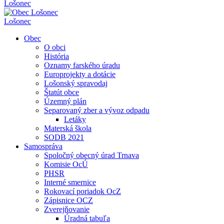
Lošonec
Lošonec
Obec
O obci
História
Oznamy farského úradu
Europrojekty a dotácie
Lošonský spravodaj
Štatút obce
Územný plán
Separovaný zber a vývoz odpadu
Letáky
Materská škola
SODB 2021
Samospráva
Spoločný obecný úrad Trnava
Komisie OcÚ
PHSR
Interné smernice
Rokovací poriadok OcZ
Zápisnice OCZ
Zverejňovanie
Úradná tabuľa