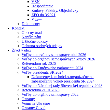
VZN
Hospodárenie
Zmluvy, Faktúry, Objednávky
ZFO do 3⁄2021
Výzvy
Dokumenty
Kontakt
Obecný úrad
Napíšte nám
Užitočné odkazy
Ochrana osobných údajov
Život v obci
Voľby do orgánov samosprávy obcí 2026
Voľby do orgánov samosprávnych krajov 2026
Referendum rok 2026
Voľby do Európskeho parlamentu 2024
Voľby prezidenta SR 2024
Dokumenty k technicko-organizačnému
zabezpečeniu volieb prezidenta SR 2024
Voľby do Národnej rady Slovenskej republiky 2023
Referendum 21.01.2023
Voľby do orgánov samosprávy 2022
Oznamy
Vojna na Ukrajine
Oznamy Covid