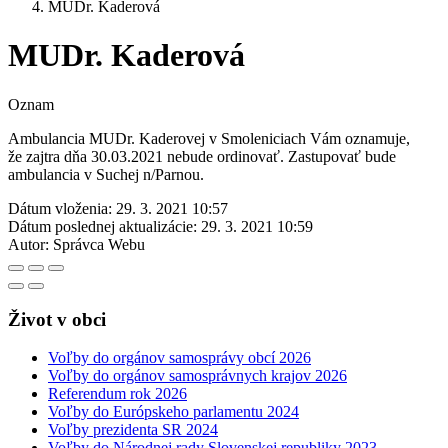
MUDr. Kaderová
MUDr. Kaderová
Oznam
Ambulancia MUDr. Kaderovej v Smoleniciach Vám oznamuje,
že zajtra dňa 30.03.2021 nebude ordinovať. Zastupovať bude
ambulancia v Suchej n/Parnou.
Dátum vloženia:
29. 3. 2021 10:57
Dátum poslednej aktualizácie:
29. 3. 2021 10:59
Autor:
Správca Webu
Život v obci
Voľby do orgánov samosprávy obcí 2026
Voľby do orgánov samosprávnych krajov 2026
Referendum rok 2026
Voľby do Európskeho parlamentu 2024
Voľby prezidenta SR 2024
Voľby do Národnej rady Slovenskej republiky 2023