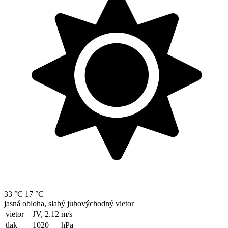
33 °C
17 °C
jasná obloha, slabý juhovýchodný vietor
vietor
JV, 2.12
m/s
tlak
1020
hPa