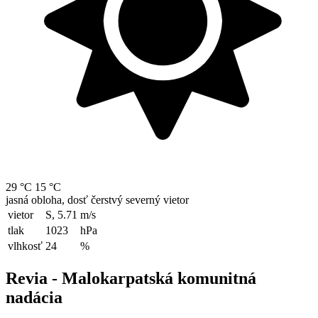
29 °C
15 °C
jasná obloha, dosť čerstvý severný vietor
vietor
S, 5.71
m/s
tlak
1023
hPa
vlhkosť
24
%
Revia - Malokarpatská komunitná
nadácia