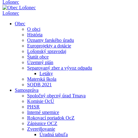
Lošonec
Lošonec
Obec
O obci
História
Oznamy farského úradu
Europrojekty a dotácie
Lošonský spravodaj
Štatút obce
Územný plán
Separovaný zber a vývoz odpadu
Letáky
Materská škola
SODB 2021
Samospráva
Spoločný obecný úrad Trnava
Komisie OcÚ
PHSR
Interné smernice
Rokovací poriadok OcZ
Zápisnice OCZ
Zverejňovanie
Úradná tabuľa