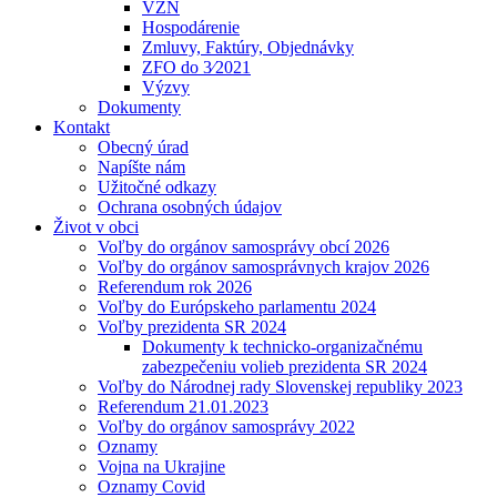
VZN
Hospodárenie
Zmluvy, Faktúry, Objednávky
ZFO do 3⁄2021
Výzvy
Dokumenty
Kontakt
Obecný úrad
Napíšte nám
Užitočné odkazy
Ochrana osobných údajov
Život v obci
Voľby do orgánov samosprávy obcí 2026
Voľby do orgánov samosprávnych krajov 2026
Referendum rok 2026
Voľby do Európskeho parlamentu 2024
Voľby prezidenta SR 2024
Dokumenty k technicko-organizačnému
zabezpečeniu volieb prezidenta SR 2024
Voľby do Národnej rady Slovenskej republiky 2023
Referendum 21.01.2023
Voľby do orgánov samosprávy 2022
Oznamy
Vojna na Ukrajine
Oznamy Covid