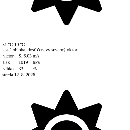
31 °C
19 °C
jasná obloha, dosť čerstvý severný vietor
vietor
S, 6.03
m/s
tlak
1019
hPa
vlhkosť
33
%
streda 12. 8. 2026