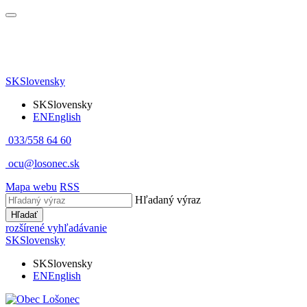
SK
Slovensky
SK
Slovensky
EN
English
033/558 64 60
ocu@losonec.sk
Mapa webu
RSS
Hľadaný výraz
Hľadať
rozšírené vyhľadávanie
SK
Slovensky
SK
Slovensky
EN
English