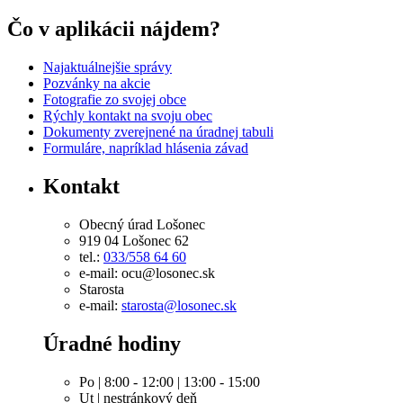
Čo v aplikácii nájdem?
Najaktuálnejšie správy
Pozvánky na akcie
Fotografie zo svojej obce
Rýchly kontakt na svoju obec
Dokumenty zverejnené na úradnej tabuli
Formuláre, napríklad hlásenia závad
Kontakt
Obecný úrad Lošonec
919 04 Lošonec 62
tel.:
033/558 64 60
e-mail: ocu@losonec.sk
Starosta
e-mail:
starosta@losonec.sk
Úradné hodiny
Po | 8:00 - 12:00 | 13:00 - 15:00
Ut | nestránkový deň