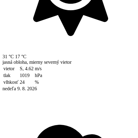
31 °C
17 °C
jasná obloha, mierny severný vietor
vietor
S, 4.62
m/s
tlak
1019
hPa
vlhkosť
24
%
nedeľa 9. 8. 2026