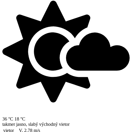
36 °C
18 °C
takmer jasno, slabý východný vietor
vietor
V, 2.78
m/s