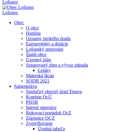
Lošonec
Lošonec
Obec
O obci
História
Oznamy farského úradu
Europrojekty a dotácie
Lošonský spravodaj
Štatút obce
Územný plán
Separovaný zber a vývoz odpadu
Letáky
Materská škola
SODB 2021
Samospráva
Spoločný obecný úrad Trnava
Komisie OcÚ
PHSR
Interné smernice
Rokovací poriadok OcZ
Zápisnice OCZ
Zverejňovanie
Úradná tabuľa