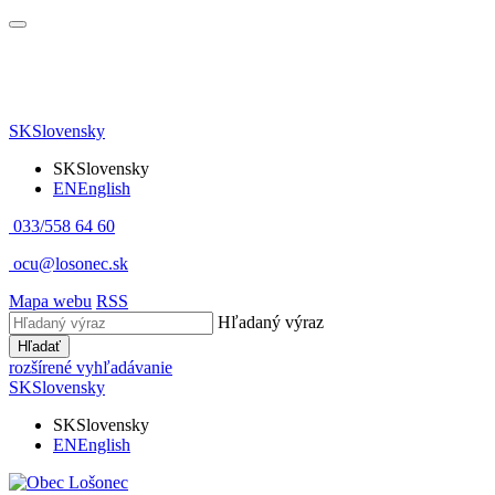
SK
Slovensky
SK
Slovensky
EN
English
033/558 64 60
ocu@losonec.sk
Mapa webu
RSS
Hľadaný výraz
Hľadať
rozšírené vyhľadávanie
SK
Slovensky
SK
Slovensky
EN
English