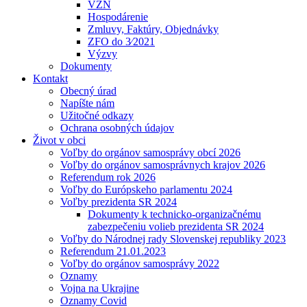
VZN
Hospodárenie
Zmluvy, Faktúry, Objednávky
ZFO do 3⁄2021
Výzvy
Dokumenty
Kontakt
Obecný úrad
Napíšte nám
Užitočné odkazy
Ochrana osobných údajov
Život v obci
Voľby do orgánov samosprávy obcí 2026
Voľby do orgánov samosprávnych krajov 2026
Referendum rok 2026
Voľby do Európskeho parlamentu 2024
Voľby prezidenta SR 2024
Dokumenty k technicko-organizačnému
zabezpečeniu volieb prezidenta SR 2024
Voľby do Národnej rady Slovenskej republiky 2023
Referendum 21.01.2023
Voľby do orgánov samosprávy 2022
Oznamy
Vojna na Ukrajine
Oznamy Covid