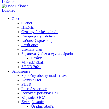
Lošonec
Lošonec
Obec
O obci
História
Oznamy farského úradu
Europrojekty a dotácie
Lošonský spravodaj
Štatút obce
Územný plán
Separovaný zber a vývoz odpadu
Letáky
Materská škola
SODB 2021
Samospráva
Spoločný obecný úrad Trnava
Komisie OcÚ
PHSR
Interné smernice
Rokovací poriadok OcZ
Zápisnice OCZ
Zverejňovanie
Úradná tabuľa