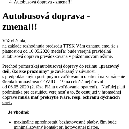
Autobusová doprava - zmena!!!
Autobusová doprava -
zmena!!!
Váž.občania,
na základe rozhodnutia predsedu TTSK Vám oznamujeme, že s
platnosťou od 10.05.2020 (nedeľa) bude verejná pravidelná
autobusová doprava prevádzkovaná v prázdninovom režime.
Prechod prímestskej autobusovej dopravy do režimu
„pracovný
deň, školské prázdniny“
je zavádzaný v súvislosti
s predpokladaným postupným uvoľňovaním opatrení na zabránenie
šírenia koronavírusu COVID – 19 na celoštátnej úrovni
od 06.05.2020 (2. fáza Plánu uvoľňovania opatrení). Naďalej platí
podmienka pre cestujúcu verejnosť a to, že cestujúci v hromadnej
doprave
musia mať prekrytie tváre, resp. ochranu dýchacích
ciest.
Je
vhodné:
maximálne uprednostniť bezhotovostné platby, čím bude
minimalizovaný kontakt pri hotovostnej platbe,