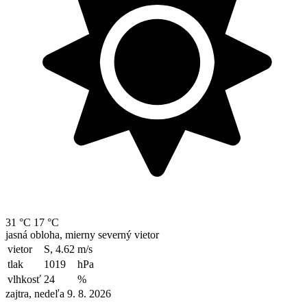
31 °C
17 °C
jasná obloha, mierny severný vietor
vietor
S, 4.62
m/s
tlak
1019
hPa
vlhkosť
24
%
zajtra, nedeľa 9. 8. 2026