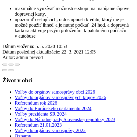
maximálne využívať možnosti e-shopu na nabíjanie čipovej
dopravnej karty,
upozorniť cestujúcich, o dostupnosti kreditu, ktorý nie je
možné použiť ihneď a je nutné počkať 24 hod. a dopravná
karta sa aktivuje prvým priložením k palubnému počítaču
v autobuse
Dátum vloženia:
5. 5. 2020 10:53
Dátum poslednej aktualizácie:
22. 3. 2021 12:05
Autor:
admin prevod
Život v obci
Voľby do orgánov samosprávy obcí 2026
Voľby do orgánov samosprávnych krajov 2026
Referendum rok 2026
Voľby do Európskeho parlamentu 2024
Voľby prezidenta SR 2024
Voľby do Národnej rady Slovenskej republiky 2023
Referendum 21.01.2023
Voľby do orgánov samosprávy 2022
Oznamy