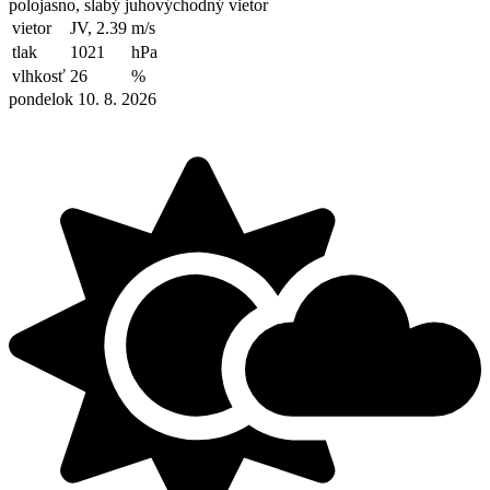
polojasno, slabý juhovýchodný vietor
vietor
JV, 2.39
m/s
tlak
1021
hPa
vlhkosť
26
%
pondelok 10. 8. 2026