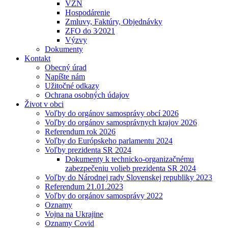
VZN
Hospodárenie
Zmluvy, Faktúry, Objednávky
ZFO do 3⁄2021
Výzvy
Dokumenty
Kontakt
Obecný úrad
Napíšte nám
Užitočné odkazy
Ochrana osobných údajov
Život v obci
Voľby do orgánov samosprávy obcí 2026
Voľby do orgánov samosprávnych krajov 2026
Referendum rok 2026
Voľby do Európskeho parlamentu 2024
Voľby prezidenta SR 2024
Dokumenty k technicko-organizačnému
zabezpečeniu volieb prezidenta SR 2024
Voľby do Národnej rady Slovenskej republiky 2023
Referendum 21.01.2023
Voľby do orgánov samosprávy 2022
Oznamy
Vojna na Ukrajine
Oznamy Covid