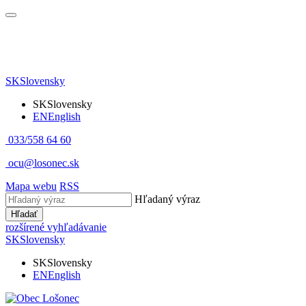
SK
Slovensky
SK
Slovensky
EN
English
033/558 64 60
ocu@losonec.sk
Mapa webu
RSS
Hľadaný výraz
Hľadať
rozšírené vyhľadávanie
SK
Slovensky
SK
Slovensky
EN
English