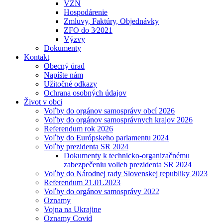
VZN
Hospodárenie
Zmluvy, Faktúry, Objednávky
ZFO do 3⁄2021
Výzvy
Dokumenty
Kontakt
Obecný úrad
Napíšte nám
Užitočné odkazy
Ochrana osobných údajov
Život v obci
Voľby do orgánov samosprávy obcí 2026
Voľby do orgánov samosprávnych krajov 2026
Referendum rok 2026
Voľby do Európskeho parlamentu 2024
Voľby prezidenta SR 2024
Dokumenty k technicko-organizačnému
zabezpečeniu volieb prezidenta SR 2024
Voľby do Národnej rady Slovenskej republiky 2023
Referendum 21.01.2023
Voľby do orgánov samosprávy 2022
Oznamy
Vojna na Ukrajine
Oznamy Covid