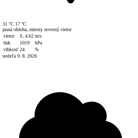
31 °C
17 °C
jasná obloha, mierny severný vietor
vietor
S, 4.62
m/s
tlak
1019
hPa
vlhkosť
24
%
nedeľa 9. 8. 2026