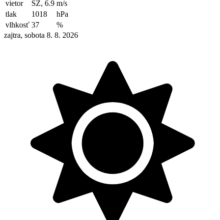
vietor
SZ, 6.9
m/s
tlak
1018
hPa
vlhkosť
37
%
zajtra, sobota 8. 8. 2026