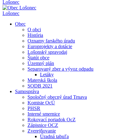
Lošonec
Lošonec
Obec
O obci
História
Oznamy farského úradu
Europrojekty a dotácie
Lošonský spravodaj
Štatút obce
Územný plán
Separovaný zber a vývoz odpadu
Letáky
Materská škola
SODB 2021
Samospráva
Spoločný obecný úrad Trnava
Komisie OcÚ
PHSR
Interné smernice
Rokovací poriadok OcZ
Zápisnice OCZ
Zverejňovanie
Úradná tabuľa