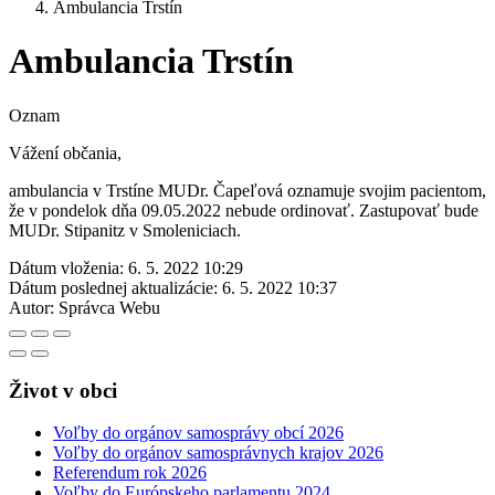
Ambulancia Trstín
Ambulancia Trstín
Oznam
Vážení občania,
ambulancia v Trstíne MUDr. Čapeľová oznamuje svojim pacientom,
že v pondelok dňa 09.05.2022 nebude ordinovať. Zastupovať bude
MUDr. Stipanitz v Smoleniciach.
Dátum vloženia:
6. 5. 2022 10:29
Dátum poslednej aktualizácie:
6. 5. 2022 10:37
Autor:
Správca Webu
Život v obci
Voľby do orgánov samosprávy obcí 2026
Voľby do orgánov samosprávnych krajov 2026
Referendum rok 2026
Voľby do Európskeho parlamentu 2024