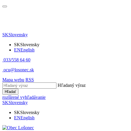
SK
Slovensky
SK
Slovensky
EN
English
033/558 64 60
ocu@losonec.sk
Mapa webu
RSS
Hľadaný výraz
Hľadať
rozšírené vyhľadávanie
SK
Slovensky
SK
Slovensky
EN
English