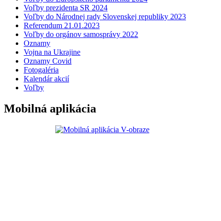
Voľby prezidenta SR 2024
Voľby do Národnej rady Slovenskej republiky 2023
Referendum 21.01.2023
Voľby do orgánov samosprávy 2022
Oznamy
Vojna na Ukrajine
Oznamy Covid
Fotogaléria
Kalendár akcií
Voľby
Mobilná aplikácia